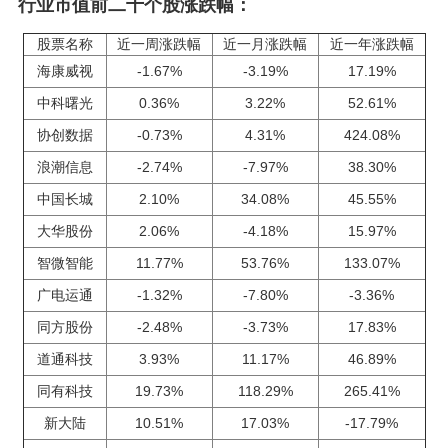
行业市值前二十个股涨跌幅：
股票名称
近一周涨跌幅
近一月涨跌幅
近一年涨跌幅
海康威视
-1.67%
-3.19%
17.19%
中科曙光
0.36%
3.22%
52.61%
协创数据
-0.73%
4.31%
424.08%
浪潮信息
-2.74%
-7.97%
38.30%
中国长城
2.10%
34.08%
45.55%
大华股份
2.06%
-4.18%
15.97%
智微智能
11.77%
53.76%
133.07%
广电运通
-1.32%
-7.80%
-3.36%
同方股份
-2.48%
-3.73%
17.83%
道通科技
3.93%
11.17%
46.89%
同有科技
19.73%
118.29%
265.41%
新大陆
10.51%
17.03%
-17.79%