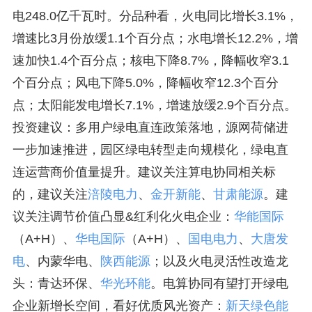
电248.0亿千瓦时。分品种看，火电同比增长3.1%，
增速比3月份放缓1.1个百分点；水电增长12.2%，增
速加快1.4个百分点；核电下降8.7%，降幅收窄3.1
个百分点；风电下降5.0%，降幅收窄12.3个百分
点；太阳能发电增长7.1%，增速放缓2.9个百分点。
投资建议：多用户绿电直连政策落地，源网荷储进
一步加速推进，园区绿电转型走向规模化，绿电直
连运营商价值量提升。建议关注算电协同相关标
的，建议关注
涪陵电力
、
金开新能
、
甘肃能源
。建
议关注调节价值凸显&红利化火电企业：
华能国际
（A+H）、
华电国际
（A+H）、
国电电力
、
大唐发
电
、内蒙华电、
陕西能源
；以及火电灵活性改造龙
头：青达环保、
华光环能
。电算协同有望打开绿电
企业新增长空间，看好优质风光资产：
新天绿色能