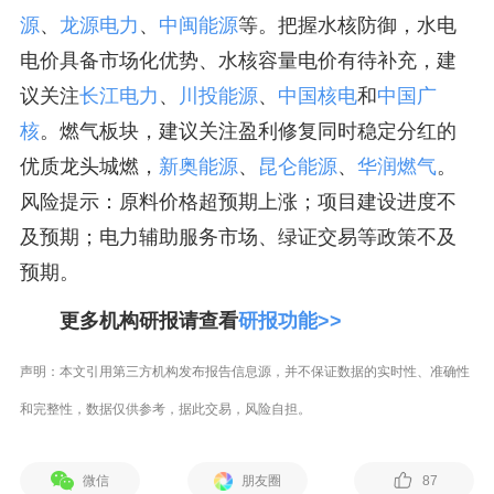
源
、
龙源电力
、
中闽能源
等。把握水核防御，水电
电价具备市场化优势、水核容量电价有待补充，建
议关注
长江电力
、
川投能源
、
中国核电
和
中国广
核
。燃气板块，建议关注盈利修复同时稳定分红的
优质龙头城燃，
新奥能源
、
昆仑能源
、
华润燃气
。
风险提示：原料价格超预期上涨；项目建设进度不
及预期；电力辅助服务市场、绿证交易等政策不及
预期。
更多机构研报请查看
研报功能>>
声明：本文引用第三方机构发布报告信息源，并不保证数据的实时性、准确性
和完整性，数据仅供参考，据此交易，风险自担。
微信
朋友圈
87