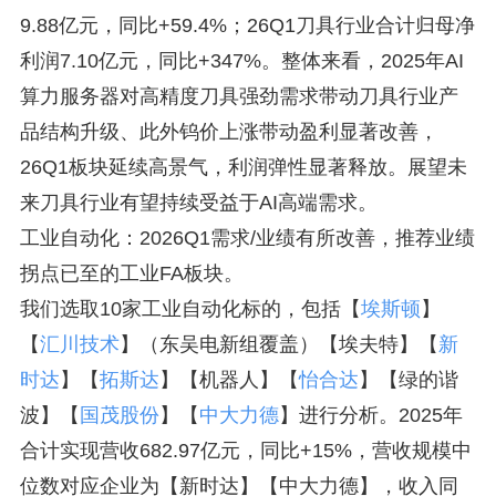
9.88亿元，同比+59.4%；26Q1刀具行业合计归母净
利润7.10亿元，同比+347%。整体来看，2025年AI
算力服务器对高精度刀具强劲需求带动刀具行业产
品结构升级、此外钨价上涨带动盈利显著改善，
26Q1板块延续高景气，利润弹性显著释放。展望未
来刀具行业有望持续受益于AI高端需求。
工业自动化：2026Q1需求/业绩有所改善，推荐业绩
拐点已至的工业FA板块。
我们选取10家工业自动化标的，包括【
埃斯顿
】
【
汇川技术
】（东吴电新组覆盖）【埃夫特】【
新
时达
】【
拓斯达
】【机器人】【
怡合达
】【绿的谐
波】【
国茂股份
】【
中大力德
】进行分析。2025年
合计实现营收682.97亿元，同比+15%，营收规模中
位数对应企业为【新时达】【中大力德】，收入同