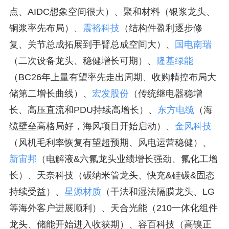
点、AIDC想象空间很大）、聚和材料（银浆龙头、
铜浆率先布局）、
震裕科技
（结构件盈利逐步修
复、关节总成拓展到手臂总成空间大）、
国电南瑞
（二次设备龙头、稳健增长可期）、
隆基绿能
（BC26年上量有望率先走出周期、收购精控布局大
储第二增长曲线）、
宏发股份
（传统继电器稳增
长、高压直流和PDU持续高增长）、
东方电缆
（海
缆壁垒高格局好，海风项目开始启动）、
金风科技
（风机毛利率恢复有望超预期、风电运营稳健）、
新宙邦
（电解液&六氟龙头业绩增长强劲、氟化工增
长）、天奈科技（碳纳米管龙头、快充&硅碳&固态
持续受益）、
星源材质
（干法和湿法隔膜龙头、LG
等海外客户进展顺利）、天合光能（210一体化组件
龙头、储能开始进入收获期）、容百科技（高镍正