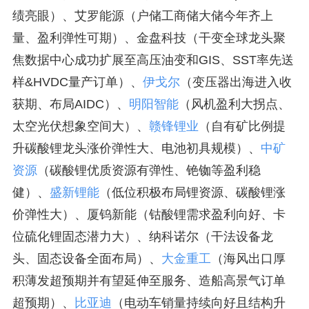
绩亮眼）、艾罗能源（户储工商储大储今年齐上
量、盈利弹性可期）、金盘科技（干变全球龙头聚
焦数据中心成功扩展至高压油变和GIS、SST率先送
样&HVDC量产订单）、
伊戈尔
（变压器出海进入收
获期、布局AIDC）、
明阳智能
（风机盈利大拐点、
太空光伏想象空间大）、
赣锋锂业
（自有矿比例提
升碳酸锂龙头涨价弹性大、电池初具规模）、
中矿
资源
（碳酸锂优质资源有弹性、铯铷等盈利稳
健）、
盛新锂能
（低位积极布局锂资源、碳酸锂涨
价弹性大）、厦钨新能（钴酸锂需求盈利向好、卡
位硫化锂固态潜力大）、纳科诺尔（干法设备龙
头、固态设备全面布局）、
大金重工
（海风出口厚
积薄发超预期并有望延伸至服务、造船高景气订单
超预期）、
比亚迪
（电动车销量持续向好且结构升