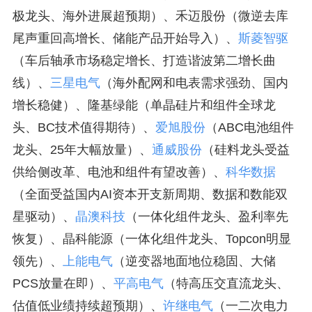
极龙头、海外进展超预期）、禾迈股份（微逆去库
尾声重回高增长、储能产品开始导入）、
斯菱智驱
（车后轴承市场稳定增长、打造谐波第二增长曲
线）、
三星电气
（海外配网和电表需求强劲、国内
增长稳健）、隆基绿能（单晶硅片和组件全球龙
头、BC技术值得期待）、
爱旭股份
（ABC电池组件
龙头、25年大幅放量）、
通威股份
（硅料龙头受益
供给侧改革、电池和组件有望改善）、
科华数据
（全面受益国内AI资本开支新周期、数据和数能双
星驱动）、
晶澳科技
（一体化组件龙头、盈利率先
恢复）、晶科能源（一体化组件龙头、Topcon明显
领先）、
上能电气
（逆变器地面地位稳固、大储
PCS放量在即）、
平高电气
（特高压交直流龙头、
估值低业绩持续超预期）、
许继电气
（一二次电力