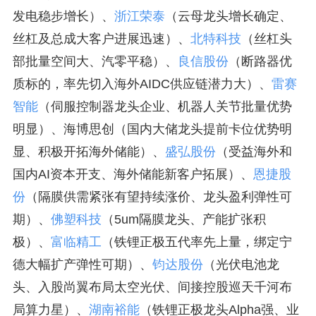
发电稳步增长）、
浙江荣泰
（云母龙头增长确定、
丝杠及总成大客户进展迅速）、
北特科技
（丝杠头
部批量空间大、汽零平稳）、
良信股份
（断路器优
质标的，率先切入海外AIDC供应链潜力大）、
雷赛
智能
（伺服控制器龙头企业、机器人关节批量优势
明显）、海博思创（国内大储龙头提前卡位优势明
显、积极开拓海外储能）、
盛弘股份
（受益海外和
国内AI资本开支、海外储能新客户拓展）、
恩捷股
份
（隔膜供需紧张有望持续涨价、龙头盈利弹性可
期）、
佛塑科技
（5um隔膜龙头、产能扩张积
极）、
富临精工
（铁锂正极五代率先上量，绑定宁
德大幅扩产弹性可期）、
钧达股份
（光伏电池龙
头、入股尚翼布局太空光伏、间接控股巡天千河布
局算力星）、
湖南裕能
（铁锂正极龙头Alpha强、业