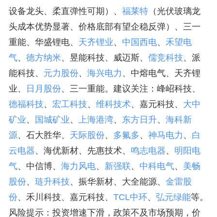
设备龙头、柔直弹性可期）、
福莱特
（光伏玻璃龙
头成本优势显著、价格底部有望企稳反弹）、三一
重能、华盛锂电、
天齐锂业
、
中国西电
、
禾望电
气
、
德方纳米
、昱能科技、威迈斯、
儒竞科技
、派
能科技、
元力股份
、
海兴电力
、中熔电气、天齐锂
业、
日月股份
、三一重能。建议关注：峰岹科技、
德福科技
、
宏工科技
、
维科技术
、嘉元科技、
大中
矿业
、
国城矿业
、
上海港湾
、
东方日升
、
海科新
源
、石大胜华、
天际股份
、
多氟多
、
神马电力
、
白
云电器
、海优新材、先惠技术、
鸣志电器
、
明阳电
气
、中信博、
海力风电
、
新强联
、
中科电气
、
美畅
股份
、
琏升科技
、振华新材、大全能源、
金雷股
份
、禾川科技、嘉元科技、
TCL中环
、
弘元绿能
等。
风险提示：投资增速下滑，政策不及市场预期，价