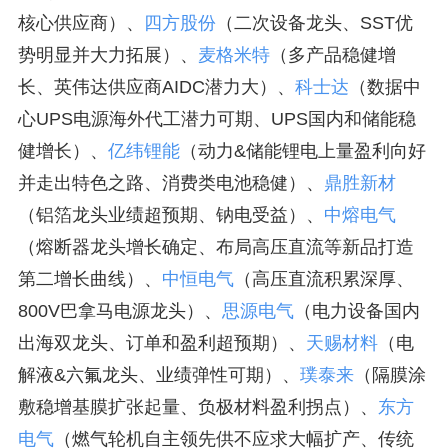
核心供应商）、
四方股份
（二次设备龙头、SST优
势明显并大力拓展）、
麦格米特
（多产品稳健增
长、英伟达供应商AIDC潜力大）、
科士达
（数据中
心UPS电源海外代工潜力可期、UPS国内和储能稳
健增长）、
亿纬锂能
（动力&储能锂电上量盈利向好
并走出特色之路、消费类电池稳健）、
鼎胜新材
（铝箔龙头业绩超预期、钠电受益）、
中熔电气
（熔断器龙头增长确定、布局高压直流等新品打造
第二增长曲线）、
中恒电气
（高压直流积累深厚、
800V巴拿马电源龙头）、
思源电气
（电力设备国内
出海双龙头、订单和盈利超预期）、
天赐材料
（电
解液&六氟龙头、业绩弹性可期）、
璞泰来
（隔膜涂
敷稳增基膜扩张起量、负极材料盈利拐点）、
东方
电气
（燃气轮机自主领先供不应求大幅扩产、传统