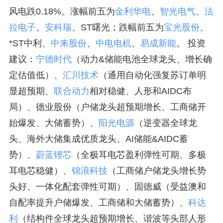
风电跌0.18%。涨幅前五为
金利华电
、
智光电气
、
法
拉电子
、
安科瑞
、ST曙光；跌幅前五为
宝光股份
、
*ST中利、
中来股份
、
中电电机
、
易成新能
。 投资
建议：
宁德时代
（动力&储能电池全球龙头、增长确
定估值低）、
汇川技术
（通用自动化强复苏订单明
显超预期、
联合动力
相对稳健、人形和AIDC布
局）、德业股份（户储龙头超预期增长、工商储开
始爆发、大储蓄势）、
阳光电源
（逆变器全球龙
头、海外大储集成优质龙头、AI储能&AIDC蓄
势）、
蔚蓝锂芯
（全极耳电芯盈利弹性可期、多极
耳电芯稳健）、
锦浪科技
（工商储户储龙头增长势
头好、一体化配套弹性可期）、固德威（受益澳和
自配率提升户储爆发、工商储和大储蓄势）、
科达
利
（结构件全球龙头超预期增长、谐波等头部人形