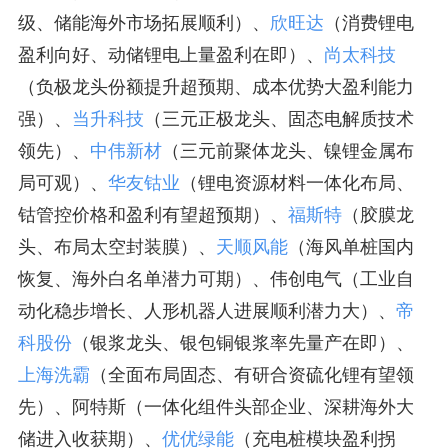
级、储能海外市场拓展顺利）、
欣旺达
（消费锂电
盈利向好、动储锂电上量盈利在即）、
尚太科技
（负极龙头份额提升超预期、成本优势大盈利能力
强）、
当升科技
（三元正极龙头、固态电解质技术
领先）、
中伟新材
（三元前聚体龙头、镍锂金属布
局可观）、
华友钴业
（锂电资源材料一体化布局、
钴管控价格和盈利有望超预期）、
福斯特
（胶膜龙
头、布局太空封装膜）、
天顺风能
（海风单桩国内
恢复、海外白名单潜力可期）、伟创电气（工业自
动化稳步增长、人形机器人进展顺利潜力大）、
帝
科股份
（银浆龙头、银包铜银浆率先量产在即）、
上海洗霸
（全面布局固态、有研合资硫化锂有望领
先）、阿特斯（一体化组件头部企业、深耕海外大
储进入收获期）、
优优绿能
（充电桩模块盈利拐