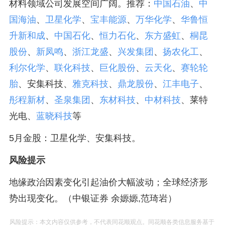
材料领域公司发展空间广阔。推荐：
中国石油
、
中
国海油
、
卫星化学
、
宝丰能源
、
万华化学
、
华鲁恒
升
新和成
、
中国石化
、
恒力石化
、
东方盛虹
、
桐昆
股份
、
新凤鸣
、
浙江龙盛
、
兴发集团
、
扬农化工
、
利尔化学
、
联化科技
、
巨化股份
、
云天化
、
赛轮轮
胎
、安集科技、
雅克科技
、
鼎龙股份
、
江丰电子
、
彤程新材
、
圣泉集团
、
东材科技
、
中材科技
、莱特
光电、
蓝晓科技
等
5月金股：卫星化学、安集科技。
风险提示
地缘政治因素变化引起油价大幅波动；全球经济形
势出现变化。（中银证券 余嫄嫄,范琦岩）
风险提示：本文内容仅供参考，不代表同花顺观点。同花顺各类信息服务基于