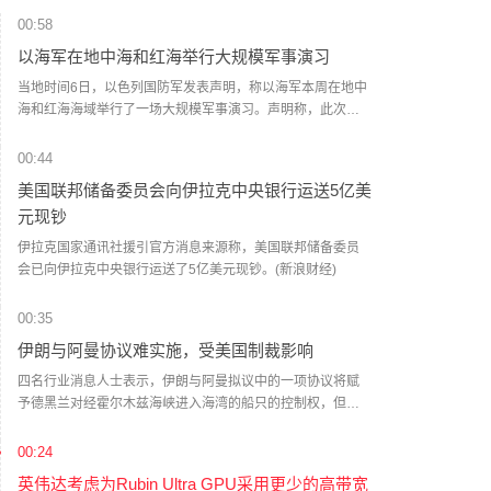
00:58
以海军在地中海和红海举行大规模军事演习
当地时间6日，以色列国防军发表声明，称以海军本周在地中
海和红海海域举行了一场大规模军事演习。声明称，此次演
习由海军导弹艇编队主导，潜艇编队、近海巡逻艇大队以及
海军作战总部等多部门协同参与，数百名官兵及多种型号的
00:44
舰艇参演。（央视新闻）
美国联邦储备委员会向伊拉克中央银行运送5亿美
元现钞
伊拉克国家通讯社援引官方消息来源称，美国联邦储备委员
会已向伊拉克中央银行运送了5亿美元现钞。(新浪财经)
00:35
伊朗与阿曼协议难实施，受美国制裁影响
四名行业消息人士表示，伊朗与阿曼拟议中的一项协议将赋
予德黑兰对经霍尔木兹海峡进入海湾的船只的控制权，但由
于美国制裁以及针对任何付款的限制性保险条款，该协议难
以实施。（财联社）
00:24
英伟达考虑为Rubin Ultra GPU采用更少的高带宽