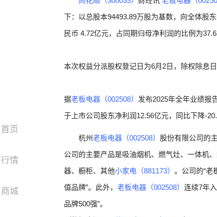
同花顺（300033）
财经讯
老板电器（0025
下：以总股本94493.89万股为基数，向全体股
民币 4.72亿元，占同期归母净利润的比例为3
本次权益分派股权登记日为6月2日，除权除息日
据
老板电器（002508）
发布2025年全年业绩报告
于上市公司股东净利润12.56亿元，同比下降-20.
首页
杭州
老板电器（002508）
股份有限公司的
公司的主要产品是吸油烟机、燃气灶、一体机、
行情
器、橱柜、其他
小家电（881173）
。公司的“老
值品牌”。此外，
老板电器（002508）
连续7年入
商城
品牌500强”。