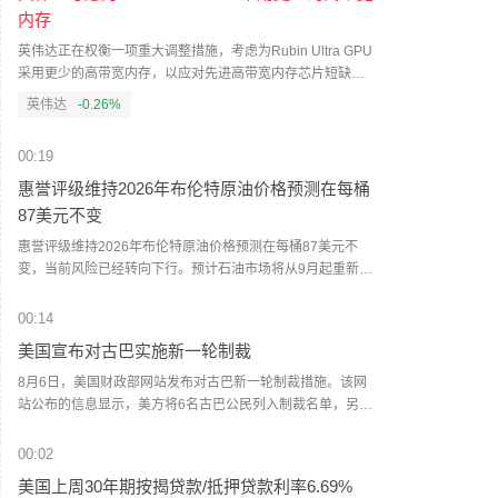
内存
英伟达正在权衡一项重大调整措施，考虑为Rubin Ultra GPU
采用更少的高带宽内存，以应对先进高带宽内存芯片短缺问
题。（财联社）
英伟达
-0.26%
00:19
惠誉评级维持2026年布伦特原油价格预测在每桶
87美元不变
惠誉评级维持2026年布伦特原油价格预测在每桶87美元不
变，当前风险已经转向下行。预计石油市场将从9月起重新进
入供应过剩状态。预计2026年第四季度布伦特原油价格将降
至每桶70美元。6月霍尔木兹海峡运输量增加的供应足以抵消
00:14
额外两个月供应中断的影响。预计一旦中东地区敌对行动缓
美国宣布对古巴实施新一轮制裁
解，该地区产量将迅速恢复。全球库存充裕以及非欧佩克供
应强劲，是油价面临下行压力的因素。（财联社）
8月6日，美国财政部网站发布对古巴新一轮制裁措施。该网
站公布的信息显示，美方将6名古巴公民列入制裁名单，另有
2名此前已受美国制裁的古巴公民被追加制裁。此外，还有5
家位于古巴的实体被列入制裁名单。（央视）
00:02
美国上周30年期按揭贷款/抵押贷款利率6.69%