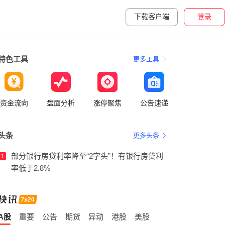
下载客户端
登录
特色工具
更多工具
资金流向
盘面分析
涨停聚焦
公告速递
头条
更多头条
部分银行房贷利率降至“2字头”！有银行房贷利
1
率低于2.8%
A股
重要
公告
期货
异动
港股
美股