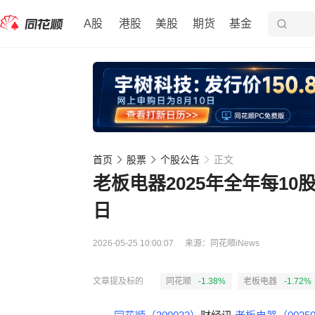
A股
港股
美股
期货
基金
首页
股票
个股公告
正文
老板电器2025年全年每10股
日
2026-05-25 10:00:07
来源：
同花顺iNews
文章提及标的
同花顺
-1.38%
老板电器
-1.72%