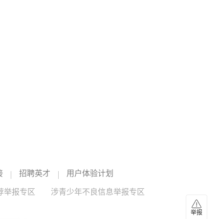
用电，以缓解电力供应压力。罗马尼亚能源部表示，受严重
构成关联交易，预计不构成《上市公司重大资产重组管理办
务海外上线
干旱和多瑙河流量大幅下降影响，罗马尼亚目前正面临能源
法》规定的重大资产重组。
供应压力。除核电受到影响外，水电供应同样受到低水位制
近日，阿里巴巴集团旗下高德正式在海外上线企业用车服
约。由于邻国部分地区也面临类似情况，电力进口也受到限
务，将企业因公用车管理能力延伸至全球。截至目前，该服
制。（央视新闻）
务已覆盖全球40多个国家、1000多座城市。通过这一服务，
企业员工在境外可享受“中文一键叫车”的便捷体验，企业则能
19:41
实现全球因公出行的统一管理与高效结算。据介绍，随着中
伟星新材：2026年上半年净利润3.9亿元，同比增
国企业全球化布局加速，跨境公务出行日益常态化，但境外
长43.90%
出行往往面临诸多痛点：语言不通、需重新注册当地打车软
件、支付方式不适配，以及回国后繁琐的报销流程等，给员
伟星新材公告，2026年上半年营业收入18.97亿元，同比下降
工和企业带来双重负担。（新华财经）
8.71%。归属于上市公司股东的净利润3.9亿元，同比增长
43.90%；扣非净利润2.15亿元，同比下降19.65%。公司计
伟星新材
--
划不派发现金红利，不送红股，不以公积金转增股本。
19:40
“白海豚”逼近华东 罕见远洋台风将登陆我国
预计台风“白海豚”7日白天移入东海，逐渐向华东沿海靠近。9
接
招聘英才
用户体验计划
日至10日，将以台风级或强台风级在上海至福建福清沿海登
陆，并对台风登陆北侧带来强降水。“白海豚”移动路径遥远，
荐举报专区
涉青少年不良信息举报专区
西行途中受到了多个天气系统影响。目前，“白海豚”正受到副
19:39
热带高压、西风带槽脊、多台风系统等叠加影响。董林表
举报
智微智能：与英伟达合作2026年上半年销售额占