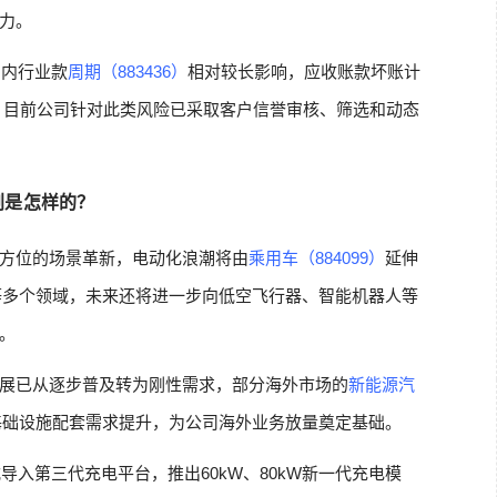
力。
国内行业款
周期（883436）
相对较长影响，应收账款坏账计
响。目前公司针对此类风险已采取客户信誉审核、筛选和动态
划是怎样的？
方位的场景革新，电动化浪潮将由
乘用车（884099）
延伸
等多个领域，未来还将进一步向低空飞行器、智能机器人等
。
展已从逐步普及转为刚性需求，部分海外市场的
新能源汽
基础设施配套需求提升，为公司海外业务放量奠定基础。
导入第三代充电平台，推出60kW、80kW新一代充电模