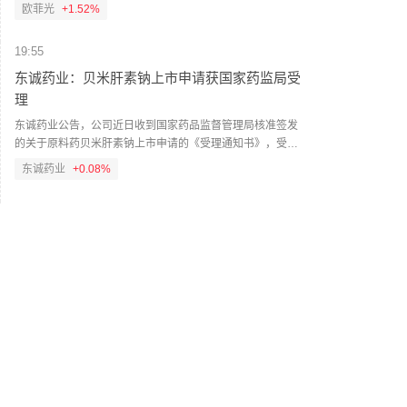
为中科岛晶的控股股东。欧菲光表示，这是公司继6月设立机
欧菲光
+1.52%
器视觉公司、7月成立欧菲光学微纳器件公司、参股芯光联之
后，在光通信赛道的又一关键落子。中科岛晶成立于2023
19:55
年，公司依托中国科学院智能机械研究所智能微系统实验室
的科研积淀，核心团队由中科院博士后及资深研究人员组
东诚药业：贝米肝素钠上市申请获国家药监局受
成，在玻璃基先进封装领域深耕近十年，积累了从核心工艺
理
开发、工艺优化到落地量产转化的全链条技术与产业化经
东诚药业公告，公司近日收到国家药品监督管理局核准签发
验。
的关于原料药贝米肝素钠上市申请的《受理通知书》，受理
号为CYHS2660516。贝米肝素钠为一种超低分子肝素，已在
东诚药业
+0.08%
全球60多个国家上市销售，适用于血液透析预防凝血及手术
患者血栓栓塞性疾病。后续工作仍可能受不确定性因素影
19:54
响，公司将积极推进后续进程。
八国外长发表联合声明，谴责以色列持续侵犯加
沙地带
当地时间6日，埃及、卡塔尔、约旦、阿联酋、印度尼西亚、
巴基斯坦、土耳其和沙特阿拉伯八国外长发表联合声明，谴
责以色列在加沙地带持续的侵犯行为。声明说，八国谴责以
色列在加沙地带持续的侵犯行为，特别是针对医疗设施以及
19:51
民用基础设施的袭击。声明指出，以色列在加沙的持续侵犯
谷歌母公司Alphabet启动10年期美元投资级债券
行为明显违反了其在国际法和结束加沙冲突全面计划下的义
发行
务，或将破坏政治进程，重新引发冲突升级，并加剧加沙地