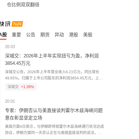
仓比例双双翻倍
A股
重要
公告
期货
异动
港股
美股
20:03
深城交：2026年上半年实现扭亏为盈，净利润
3854.45万元
深城交公告，2026年上半年营业收入6.21亿元，同比增长
49.65%。归属于上市公司股东的净利润3854.45万元，上年
同期净利润-939.93万元，实现扭亏为盈。归属于上市公司股
深城交
+1.39%
东的扣除非经常性损益的净利润-693.67万元。公司计划不派
发现金红利，不送红股，不以公积金转增股本。
20:01
专家：伊朗否认与美直接谈判霍尔木兹海峡问题
意在彰显坚定立场
美国方面4日表示，与伊朗即将就霍尔木兹海峡通行状况达成
协议，伊朗方面同一天否认正在与美国直接谈判的说法，但