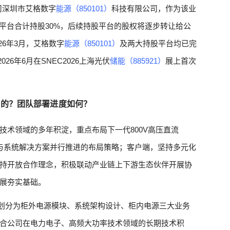
司深圳市艾格数字
能源（850101）
科技有限公司，作为该业
平台合计持股30%，后续持股平台的股权将逐步转让给公
26年3月，艾格数字
能源（850101）
及两大持股平台均已完
6年6月在SNEC2026上海光伏
储能（885921）
展上首次
样的？团队部署进度如何？
子技术领域的多年积淀，重点布局下一代800V高压直流
块与系统解决方案并行推进的布局策略；客户端，坚持多元化
持开放合作理念，积极联动产业链上下游生态伙伴开展协
展夯实基础。
要划分为柜外电源模块、系统架构设计、柜内电源三大业务
合公司在电力电子、高频大功率技术领域的长期技术积