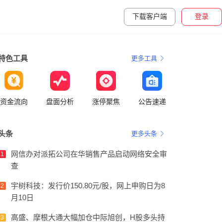
下载客户端
登录
特色工具
更多工具
资金流向
盘面分析
涨停聚焦
公告速递
头条
更多头条
网信办对派拓公司在华销售产品启动网络安全审
1
查
宇树科技：发行价150.80元/股，网上申购日为8
2
月10日
高盛、摩根大通大幅加仓中际旭创，H股多头持
3