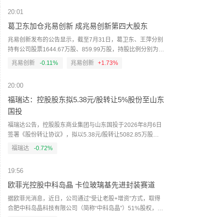
表示正在与阿曼进行谈判，并取得“积极进展”。伊朗外交部发
言人巴加埃5日表示，伊朗与阿曼已就霍尔木兹海峡拟定航道
20:01
的地理坐标达成一致。伊朗近期还多次强调，霍尔木兹海峡
葛卫东加仓兆易创新 成兆易创新第四大股东
相关安排应仅由伊朗和阿曼协商决定，伊方绝不接受任何外
部势力介入。美国在霍尔木兹海峡问题上会接受伊朗和阿曼
兆易创新发布的公告显示，截至7月31日，葛卫东、王萍分别
间的谈判共识和安排吗？（央视新闻）
持有公司股票1644.67万股、859.99万股，持股比例分别为
2.34%、1.23%，葛卫东位列兆易创新第四大股东，王萍位列
兆易创新
-0.11%
兆易创新
+1.73%
兆易创新第六大股东。相较于一季度末的1626.16万股、
757.32万股，二者的持股分别增加18.51万股、102.67万股。
20:00
据公开资料，葛卫东为混沌投资掌门人、知名投资人，与王
萍系夫妻关系。
福瑞达：控股股东拟5.38元/股转让5%股份至山东
国投
福瑞达公告，控股股东商业集团与山东国投于2026年8月6日
签署《股份转让协议》，拟以5.38元/股转让5082.85万股
（占总股本5%），对价2.74亿元。受让方承诺12个月内不减
福瑞达
-0.72%
持。本次转让已通过双方内部决策，尚需山东省国资委审批
及上交所合规性确认后方可实施，能否最终完成存在不确定
19:56
性。
欧菲光控股中科岛晶 卡位玻璃基先进封装赛道
据欧菲光消息，近日，公司通过“受让老股+增资”方式，取得
合肥中科岛晶科技有限公司（简称“中科岛晶”）51%股权，成