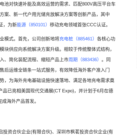
电池对快速补能及高效运营的需求、匹配800V高压平台车
方案、新一代户用光储充放解决方案等创新产品，其中
认证，为新
能源（850101）
移动充电领域首张CCC认证。
e”商业模式。首先，公司创新地将
充电桩（885461）
各核心功
模块供应向系统解决方案升级。相较于传统整体式结构，
入、简化装配流程、缩短产品上市
周期（883436）
。同
售后运维全链条一站式服务，有效降低海外客户准入门
势，为海外充电基础设施快速落地、满足各地充电需求奠
品已亮相美国现代交通展(CT Expo)，并计划于6月在德
ope展会完成海外产品首发。
启投资合伙企业(有限合伙)、深圳市枫茗投资合伙企业(有