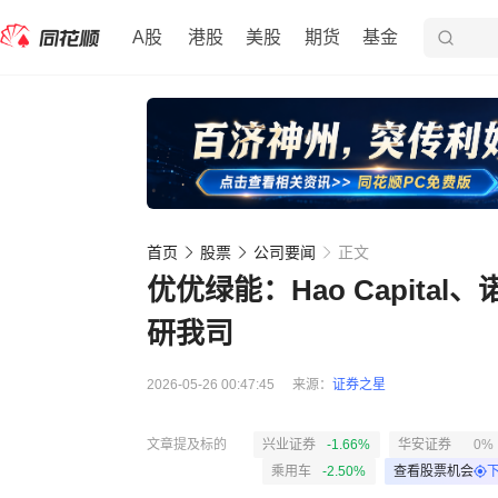
A股
港股
美股
期货
基金
首页
股票
公司要闻
正文
优优绿能：Hao Capita
研我司
2026-05-26 00:47:45
来源：
证券之星
文章提及标的
兴业证券
-1.66%
华安证券
0%
乘用车
-2.50%
查看股票机会