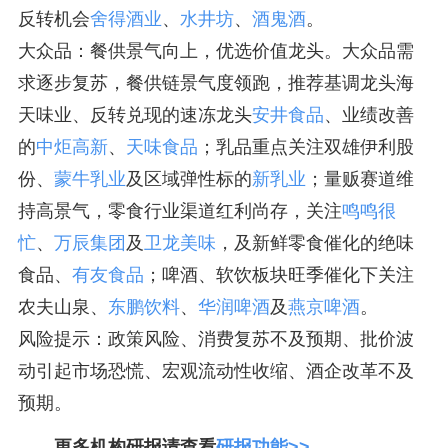
反转机会
舍得酒业
、
水井坊
、
酒鬼酒
。
大众品：餐供景气向上，优选价值龙头。大众品需
求逐步复苏，餐供链景气度领跑，推荐基调龙头海
天味业、反转兑现的速冻龙头
安井食品
、业绩改善
的
中炬高新
、
天味食品
；乳品重点关注双雄伊利股
份、
蒙牛乳业
及区域弹性标的
新乳业
；量贩赛道维
持高景气，零食行业渠道红利尚存，关注
鸣鸣很
忙
、
万辰集团
及
卫龙美味
，及新鲜零食催化的绝味
食品、
有友食品
；啤酒、软饮板块旺季催化下关注
农夫山泉、
东鹏饮料
、
华润啤酒
及
燕京啤酒
。
风险提示：政策风险、消费复苏不及预期、批价波
动引起市场恐慌、宏观流动性收缩、酒企改革不及
预期。
更多机构研报请查看
研报功能>>