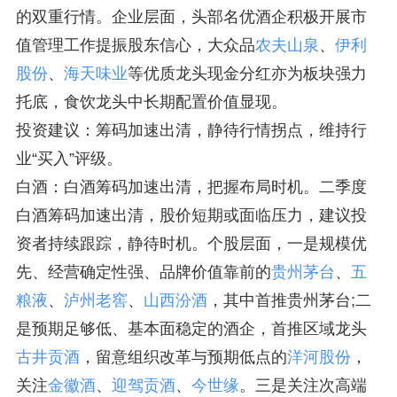
的双重行情。企业层面，头部名优酒企积极开展市
值管理工作提振股东信心，大众品
农夫山泉
、
伊利
股份
、
海天味业
等优质龙头现金分红亦为板块强力
托底，食饮龙头中长期配置价值显现。
投资建议：筹码加速出清，静待行情拐点，维持行
业“买入”评级。
白酒：白酒筹码加速出清，把握布局时机。二季度
白酒筹码加速出清，股价短期或面临压力，建议投
资者持续跟踪，静待时机。个股层面，一是规模优
先、经营确定性强、品牌价值靠前的
贵州茅台
、
五
粮液
、
泸州老窖
、
山西汾酒
，其中首推贵州茅台;二
是预期足够低、基本面稳定的酒企，首推区域龙头
古井贡酒
，留意组织改革与预期低点的
洋河股份
，
关注
金徽酒
、
迎驾贡酒
、
今世缘
。三是关注次高端