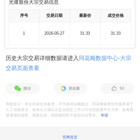
光莆股份大宗交易信息
序号
序号
交易日期
交易日期
最新价
最新价
成交价格
成交价格
1
1
2026-05-27
2026-05-27
31.33
31.33
31.33
31.33
历史大宗交易详细数据请进入
同花顺数据中心-大宗
交易页面查看
微信
朋友圈
50
风险提示：本文内容仅供参考，不代表同花顺观点。同花顺各类信息服务基于
人工智能算法，如有出入请以证监会指定上市公司信息披露平台为准。如有投
资者据此操作，风险自担，同花顺对此不承担任何责任。
举报
官网首页