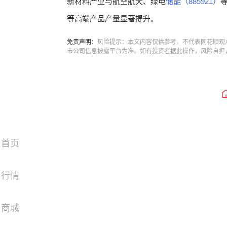
新材料产业与航空航天、绿电
储能（885921）
等高端产品产量显著提升。
免责声明：
风险提示：本文内容仅供参考，不代表同花顺观
市公司信息披露平台为准。如有投资者据此操作，风险自担
首页
行情
商城