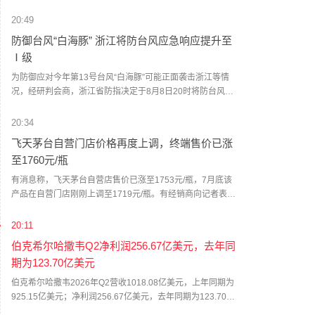
权力法》不授权总统征收大规模关税。美国国际贸易法院随
后下令海关办理相关退款。海关与边境保护局4月20日启动第
20:49
一阶段退款工作，首批退款于5月11日前后发放。美国海关与
防御台风“白海豚” 浙江将防台风应急响应提升至
边境保护局官员本月4日披露的信息显示，截至7月底，该部
Ⅰ级
门已处理完毕约1000亿美元关税的退款流程并把相关信息提
供给财政部用于付款。（中新社）
为防御应对今年第13号台风“白海豚”可能正面袭击浙江等情
况，经研判会商，浙江省防指决定于8月8日20时将防台风应
急响应提升至Ⅰ级，要求各地各部门密切关注台风发展动
态，按预案方案全力做好各项防台风工作，必要时宣布进入
20:34
紧急防汛期，采取停止户外集体活动、停工、停课、停业、
飞天茅台自营门店价格再度上调，终端售价已涨
停运和封闭交通道路等措施。（新华社）
至1760元/瓶
有消息称，飞天茅台自营店售价已涨至1753元/瓶，7月底该
产品在自营门店刚刚上调至1719元/瓶。有经销商向记者表
示，当前飞天茅台终端售价已涨至1760元/瓶。这已经是茅台
自营门店今年第二次独立提价。7月底，记者从茅台自营门店
20:11
处获悉，公司自营体系飞天茅台酒零售价调整为1719元/瓶。
伯克希尔哈撒韦Q2净利润256.67亿美元，去年同
值得一提的是，与上一次飞天茅台酒单品提价不同，除飞天
期为123.70亿美元
茅台之外，五星、经典版马年生肖、精品茅台三款产品售价
也有所上调，分别涨至1743元/瓶、1951元/瓶、2410元/瓶。
伯克希尔哈撒韦2026年Q2营收1018.08亿美元，上年同期为
据了解，取消自营体系分销模式后，茅台自营体系由线下自
925.15亿美元；净利润256.67亿美元，去年同期为123.70亿
营门店与i茅台构成，销售贵州茅台酒全系产品，分别聚焦B端
美元；运营利润为129.83亿美元，去年同期为111.60亿美