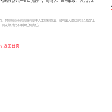
等战略性新兴产业深度融合，高纯钒、钒电解液、钒铝合金
点。同花顺各类信息服务基于人工智能算法，如有出入请以证监会指定上
，同花顺对此不承担任何责任。
返回首页