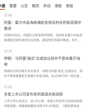
A股
重要
公告
期货
异动
港股
美股
22:56
阿曼：霍尔木兹海峡通航安排谈判在积极氛围中
推进
当地时间8日，阿曼外交部发表声明称，目前有关霍尔木兹海
峡通航安排的谈判正在积极、建设性的氛围中推进，并已取
得兼顾各方利益的进展。声明强调，应避免采取任何可能影
响相关谈判以及已经取得进展的行动。声明同时对近期船只
22:15
在通过霍尔木兹海峡期间多次遭到袭击表示谴责。阿方表
伊朗：与阿曼“接近”达成协议但并不意味重开海
示，相关行为违反国际法，侵犯沿岸国领海主权，并对海上
峡
航行安全以及地区安全与稳定构成威胁。（央视新闻）
伊朗外长阿拉格齐当天表示，伊朗与阿曼“接近”达成协议，但
并不意味着重新开放霍尔木兹海峡。在8日举行的一场记者会
间隙，阿拉格齐提及伊朗同阿曼就霍尔木兹海峡通航问题谈
判的进程。他说：“谈判正在进行，鉴于技术上的复杂性，我
21:25
们正在确定一条临时路线，我认为我们非常接近达成协议。”
多家上市公司宣布收到美国关税退税
阿拉格齐称：“当然，这并不意味着霍尔木兹海峡将重新开
放。海峡的开放还取决于其他条件，这包括美国违反谅解备
上市公司公告显示，自7月以来，多家公司宣布已经收到美国
忘录应作出赔偿。”（新华社）
关税退税。根据美国最高法院今年2月裁定，《国际紧急经济