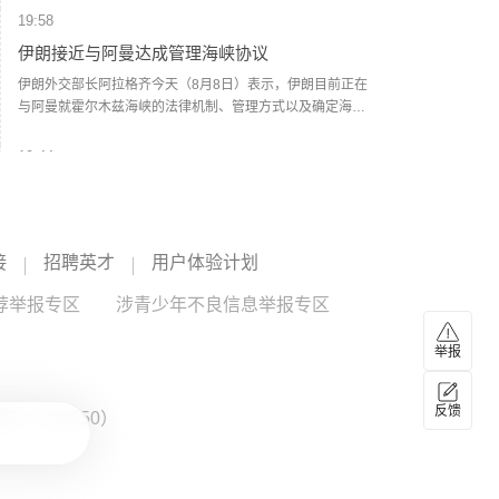
与C端消费群体。如今，两大渠道执行两个不同售价，形成线
元。
19:58
上线下“双价格体系”。在业内看来，这一系列举措核心目标在
伊朗接近与阿曼达成管理海峡协议
于掌握定价主导权。随着“i茅台”的出现，价格主导权已经从经
销商和黄牛手中转移到厂方。公司可以根据实时动态，调节
伊朗外交部长阿拉格齐今天（8月8日）表示，伊朗目前正在
传统渠道发货与i茅台的供货节奏，在挤压灰色炒作空间的同
与阿曼就霍尔木兹海峡的法律机制、管理方式以及确定海峡
时，为社会渠道保留合理利润。（每日经济新闻）
船舶通行路线进行谈判，双方已经非常接近达成协议。但
是，霍尔木兹海峡能否重新开放还取决于其他条件，包括美
19:44
国对其违反美伊谅解备忘录的行为作出弥补。阿拉格齐说，
阿联酋称该国一船只在霍尔木兹海峡遭袭
过去霍尔木兹海峡存在一套分道通航制，但伊朗认为，原有
路线已经不再适合作为船舶通行路线，伊方无法接受继续使
阿布扎比国家石油公司证实，该公司一艘船只当天凌晨在通
用该路线。因此，有必要规划一套新的通航机制，不过这涉
过霍尔木兹海峡时遭导弹袭击。阿布扎比国家石油公司说，
接
招聘英才
用户体验计划
及复杂的技术和法律问题。目前双方正在讨论的是一条临时
袭击未造成人员受伤，目前局面可控。该公司并未提供遭袭
通航路线。在新的正式通航路线最终确定之前，将首先设立
船只具体类型、导弹来源以及船只受损情况等更多细节。
18:57
荐举报专区
涉青少年不良信息举报专区
一条临时航道，并以此作为未来正式路线的基础。在这一问
（新华社）
知情人士称美军高层正寻求对伊战事“退出路径”
题上，伊朗和阿曼两国的军事部门已根据现有海图展开磋
商。待相关谈判完成并形成最终结论后，新的通航路线将得
举报
美国有线电视新闻网7日以多名知情人士为来源报道说，美军
到确定。（CCTV国际时讯）
参谋长联席会议主席丹·凯恩近期向总统特朗普的多名高级顾
问表示，美国需要找到从伊朗战事中退出的路径。报道援引
反馈
：ZX0050）
知情人士的话说，过去几周内，凯恩同中央情报局局长拉特
18:51
克利夫、国务卿鲁比奥和副总统万斯等讨论了对升级军事冲
2026年度总票房破240亿
突的担忧，提出寻求退出对伊战事的可能性。报道说，相较
于派遣地面部队，特朗普更倾向于通过空袭伊朗来达成作战
据灯塔专业版数据，截至8月8日，2026年度大盘票房（含预