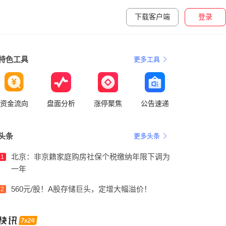
下载客户端
登录
特色工具
更多工具
资金流向
盘面分析
涨停聚焦
公告速递
头条
更多头条
北京：非京籍家庭购房社保个税缴纳年限下调为
1
一年
560元/股！A股存储巨头，定增大幅溢价！
2