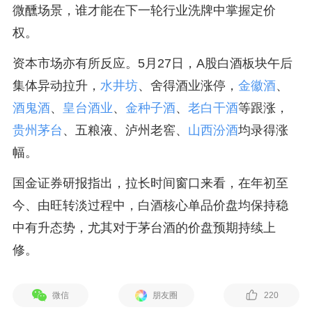
微醺场景，谁才能在下一轮行业洗牌中掌握定价
权。
资本市场亦有所反应。5月27日，A股白酒板块午后
集体异动拉升，
水井坊
、舍得酒业涨停，
金徽酒
、
酒鬼酒
、
皇台酒业
、
金种子酒
、
老白干酒
等跟涨，
贵州茅台
、五粮液、泸州老窖、
山西汾酒
均录得涨
幅。
国金证券研报指出，拉长时间窗口来看，在年初至
今、由旺转淡过程中，白酒核心单品价盘均保持稳
中有升态势，尤其对于茅台酒的价盘预期持续上
修。
微信
朋友圈
220