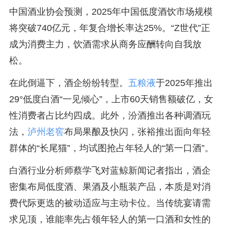
中国酒业协会预测，2025年中国低度酒饮市场规模
将突破740亿元，年复合增长率达25%。“Z世代”正
成为消费主力，饮酒需求从商务应酬转向自我放
松。
在此倒逼下，酒企纷纷转型。
五粮液
于2025年推出
29°低度白酒“一见倾心”，上市60天销售额破亿，女
性消费者占比约四成。此外，汾酒推出各种调酒玩
法，
泸州老窖
布局果酿及快闪，张裕推出面向年轻
群体的“长尾猫”，均试图抢占年轻人的“第一口酒”。
白酒行业分析师蔡学飞对蓝鲸新闻记者指出，酒企
密集布局低度酒、果酒及小瓶装产品，本质是对消
费代际更迭的被动适应与主动卡位。当传统宴请需
求见顶，谁能率先占领年轻人的第一口酒和女性的