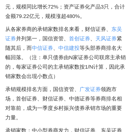
元，规模同比增长72%；资产证券化产品3只，合计
金额79.22亿元，规模涨超480%。
从各家券商的承销家数排名来看，财信证券、
东吴
证券
并列第一，国信资管、
首创证券
、
天风证券
紧
随其后，而
中信证券
、
中信建投
等头部券商排名大
幅回落。（注：单只债券由N家证券公司联席主承销
的，每家证券公司的主承销家数按1/N计算，因此承
销家数会出现小数点）
承销规模排名方面，国信资管、
广发证券
领跑市
场，首创证券、财信证券、中德证券等券商排名相
对靠前，成为一季度乡村振兴债券承销市场的重要
力量。
承销家数：中小型券商发力，财信证券、东吴证券