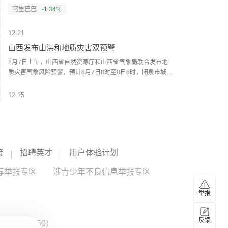
的企业，给予一定资金支持。每年还将继续发放算力券、数
维度全面升级：单次可生成30秒视频，完整表达创作意图；
阿里巴巴
-1.34%
据券各1亿元，对开展推理效能跃升的企业，按照算力租赁费
在文本、图片、音频、视频四种基础模态之外，首次支持
用的30%，给予最高2000万元的资金支持；按照年度数据交
doc、xls、ppt、pdf、md等文档格式输入等。据了解，
12:21
易金额的10%，给予采购主体最高100万元资金支持。不断降
Wan3.0还有智能时长功能，可根据提示词自动推荐合适时
低基础设施建设和企业运营成本，全面提升单位能效下的词
长。（人民财讯）
山西发布山洪和地质灾害双预警
元产出效率与系统稳定性。目前，北京市首个词元工厂北京
8月7日上午，山西省自然资源厅和山西省气象局联合发布地
壹号词元工厂、北京市首家国资词元工厂京算词元工厂先后
质灾害气象风险预警，预计8月7日8时至8日8时，阳泉市城
在北京亦庄正式点亮。未来，北京亦庄还将优化土地、能耗
区、矿区、郊区、平定县、盂县、长治市平顺县、晋城市陵
等要素保障，高标准推动万卡级词元工厂建设，支持各类主
川县、临汾市襄汾县部分区域地质灾害气象风险预警级别为
12:15
体推动批量词元生产。
三级（黄色预警），发生地质灾害的风险较高。上述地区政
日本实际家庭消费连续7个月同比下滑
府、部门和群众应根据预警等级采取相应的防范措施，加强
雨前排查、雨中巡查、雨后核查。此外，山西省水利厅和山
日本总务省7日公布的调查结果显示，日本家庭消费持续疲
西省气象局联合发布山洪灾害气象风险预警，8月7日8时至8
软，6月实际家庭消费支出连续第7个月同比下滑。数据显
日8时，受强降雨影响：阳泉市南部1个县发生山洪的可能性
示，6月日本两人及以上家庭月平均消费支出同比下降3.3%，
接
招聘英才
用户体验计划
很大（红色预警）；阳泉市北部和中部、晋中市东北部2个市
环比下降6.4%。在消费支出的10个大类中，有6个类别支出
12:11
5个县发生山洪的可能性大（橙色预警）；忻州市东南部、晋
同比下降。具体来看，服装和鞋类、家具家居、水电燃气、
荐举报专区
机构：2026年AI服务器出货量增幅上调至近31%
涉青少年不良信息举报专区
中市东部2个市2个县发生山洪的可能性较大（黄色预警）；
交通通信等支出明显下滑。食品支出在5月同比增长后，6月
大同市东南部、忻州市东北部、晋中市东南部、长治市东
再次转为同比下降，降幅为2.5%。有分析指出，受台风、降
根据TrendForce集邦咨询最新AI服务器产业研究，在AI基础
举报
部、晋城市东部5个市7个县可能发生山洪（蓝色预警）。其
雨量增加等天气因素影响，多类商品和服务支出减少。（新
建设需求高涨的背景下，2026年全球九大云端服务供应商
他地区也可能因局地短历时强降水引发山洪灾害，各地注意
华社）
（CSP）总资本支出预估将同比增长约90%。近期超大型
谷歌C
--
CSP
--
做好实时监测、防汛预警和转移避险等防范工作。（央视新
CSP、Tier-2数据中心业者对NVIDIA（英伟达）GB/VR等整
反馈
：ZX0050）
闻）
柜式AI服务器方案的采购意愿明显提高，而且Google（谷