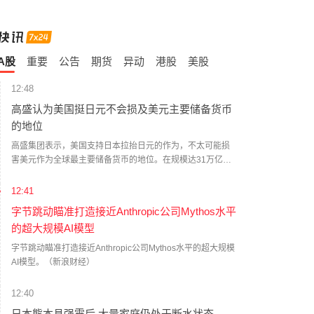
A股
重要
公告
期货
异动
港股
美股
12:48
高盛认为美国挺日元不会损及美元主要储备货币
的地位
高盛集团表示，美国支持日本拉抬日元的作为，不太可能损
害美元作为全球最主要储备货币的地位。在规模达31万亿美
元的美国公债市场上，日本是最大的外国投资者，上个月的
联合干预引发了外界一些疑虑：美国支持日元的目的可能是
12:41
为了防止美债出现不必要的波动，如此可能会削弱市场对美
字节跳动瞄准打造接近Anthropic公司Mythos水平
元储备的信心。高盛表示，这种论点认定，美国未来可能会
的超大规模AI模型
试图阻止其他国家抛售美债。（财联社）
字节跳动瞄准打造接近Anthropic公司Mythos水平的超大规模
AI模型。（新浪财经）
12:40
日本熊本县强震后 大量家庭仍处于断水状态