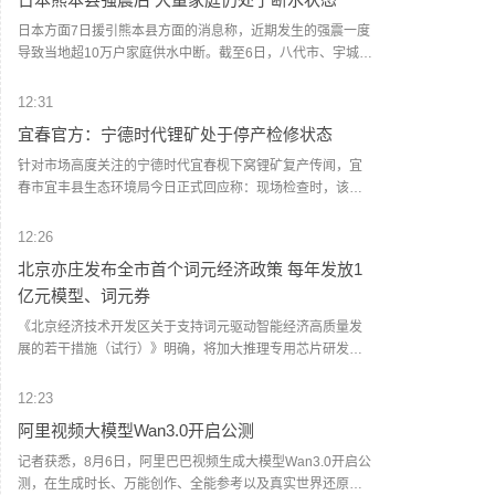
日本方面7日援引熊本县方面的消息称，近期发生的强震一度
导致当地超10万户家庭供水中断。截至6日，八代市、宇城市
等地仍有约36880户家庭断水。消息称，预计熊本县全县的断
水问题要到本月底才能解决。（央视新闻）
12:31
宜春官方：宁德时代锂矿处于停产检修状态
针对市场高度关注的宁德时代宜春枧下窝锂矿复产传闻，宜
春市宜丰县生态环境局今日正式回应称：现场检查时，该企
业处于停产检修状态，现场未进行矿石装运及破碎等生产作
业，已要求企业尽快办理环评审批手续。 (上海证券报)
12:26
北京亦庄发布全市首个词元经济政策 每年发放1
亿元模型、词元券
《北京经济技术开发区关于支持词元驱动智能经济高质量发
展的若干措施（试行）》明确，将加大推理专用芯片研发扶
持力度，探索集成电路系统级架构创新。加速推理效能跃
升，推动通用模型与行业专用模型协同研发，提升端侧推理
12:23
效率。持续深化监管沙盒机制创新，鼓励具身智能、自动驾
阿里视频大模型Wan3.0开启公测
驶、医疗健康等重点领域的数据交易流通，探索以词元交易
为基础的数据定价模式。通过打造全要素保障体系，为词元
记者获悉，8月6日，阿里巴巴视频生成大模型Wan3.0开启公
工厂建设提供全方位支撑。政策提出，对推动批量词元生产
测，在生成时长、万能创作、全能参考以及真实世界还原等