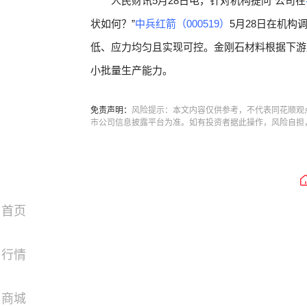
人民财讯5月28日电，针对机构提问“公司在
状如何？”
中兵红箭（000519）
5月28日在机
低、应力均匀且实现可控。金刚石材料根据下游
小批量生产能力。
免责声明：
风险提示：本文内容仅供参考，不代表同花顺观
市公司信息披露平台为准。如有投资者据此操作，风险自担
首页
行情
商城