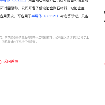
半导体（881121）
用金刚石衬底方面的技术储备和研发现
构调研时回复称，公司开发了低缺陷金刚石材料，缺陷密度
应用需求，可应用于
半导体（881121）
衬底等领域，具备
点。同花顺各类信息服务基于人工智能算法，如有出入请以证监会指定上
，同花顺对此不承担任何责任。
返回首页