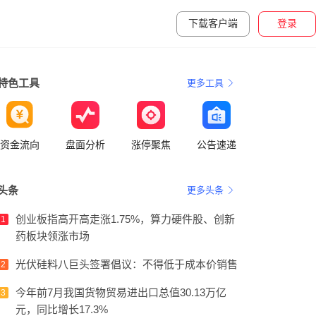
下载客户端
登录
特色工具
更多工具
资金流向
盘面分析
涨停聚焦
公告速递
头条
更多头条
创业板指高开高走涨1.75%，算力硬件股、创新
1
药板块领涨市场
光伏硅料八巨头签署倡议：不得低于成本价销售
2
今年前7月我国货物贸易进出口总值30.13万亿
3
元，同比增长17.3%