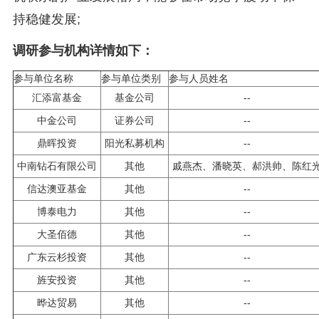
持稳健发展;
调研参与机构详情如下：
参与单位名称
参与单位类别
参与人员姓名
汇添富基金
基金公司
--
中金公司
证券公司
--
鼎晖投资
阳光私募机构
--
中南钻石有限公司
其他
戚燕杰、潘晓英、郝洪帅、陈红
信达澳亚基金
其他
--
博泰电力
其他
--
大圣佰德
其他
--
广东云杉投资
其他
--
旌安投资
其他
--
晔达贸易
其他
--