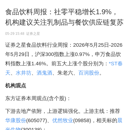
食品饮料周报：社零平稳增长1.9%，
机构建议关注乳制品与餐饮供应链复苏
05-29 15:48 证券之星
证券之星食品饮料行业周报：2026年5月25日-2026
年5月29日，沪深300指数上涨0.97%，申万食品饮
料指数上涨1.46%。前五大上涨个股分别为：
*ST春
天
、
水井坊
、
酒鬼酒
、朱老六、
百润股份
。
机构观点
东方证券本周观点(含个股)：
下游去地产依附，上游逻辑强化。上游主线：推荐
华康股份
(605077)、
优然牧业
(09858)，相关标的
晨
光生物
(300138)；