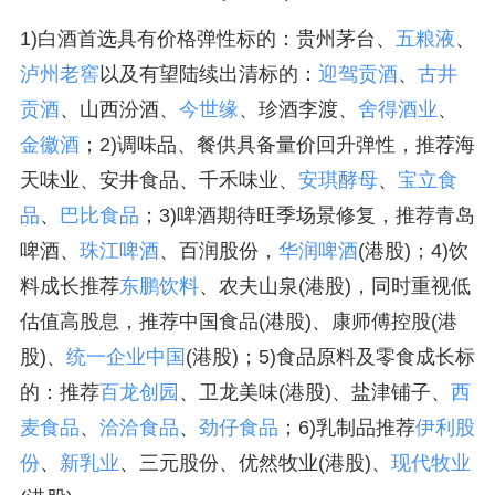
1)白酒首选具有价格弹性标的：贵州茅台、
五粮液
、
泸州老窖
以及有望陆续出清标的：
迎驾贡酒
、
古井
贡酒
、山西汾酒、
今世缘
、珍酒李渡、
舍得酒业
、
金徽酒
；2)调味品、餐供具备量价回升弹性，推荐海
天味业、安井食品、千禾味业、
安琪酵母
、
宝立食
品
、
巴比食品
；3)啤酒期待旺季场景修复，推荐青岛
啤酒、
珠江啤酒
、百润股份，
华润啤酒
(港股)；4)饮
料成长推荐
东鹏饮料
、农夫山泉(港股)，同时重视低
估值高股息，推荐中国食品(港股)、康师傅控股(港
股)、
统一企业中国
(港股)；5)食品原料及零食成长标
的：推荐
百龙创园
、卫龙美味(港股)、盐津铺子、
西
麦食品
、
洽洽食品
、
劲仔食品
；6)乳制品推荐
伊利股
份
、
新乳业
、三元股份、优然牧业(港股)、
现代牧业