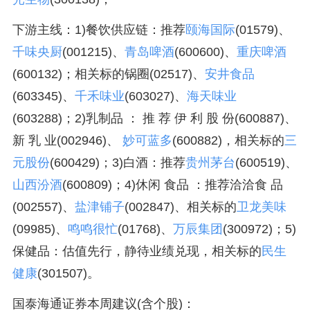
下游主线：1)餐饮供应链：推荐
颐海国际
(01579)、
千味央厨
(001215)、
青岛啤酒
(600600)、
重庆啤酒
(600132)；相关标的锅圈(02517)、
安井食品
(603345)、
千禾味业
(603027)、
海天味业
(603288)；2)乳制品 ： 推 荐 伊 利 股 份(600887)、
新 乳 业(002946)、
妙可蓝多
(600882)，相关标的
三
元股份
(600429)；3)白酒：推荐
贵州茅台
(600519)、
山西汾酒
(600809)；4)休闲 食品 ：推荐洽洽食 品
(002557)、
盐津铺子
(002847)、相关标的
卫龙美味
(09985)、
鸣鸣很忙
(01768)、
万辰集团
(300972)；5)
保健品：估值先行，静待业绩兑现，相关标的
民生
健康
(301507)。
国泰海通证券本周建议(含个股)：