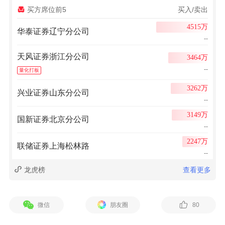
买方席位前5
买入/卖出
4515万
华泰证券辽宁分公司
--
天风证券浙江分公司
3464万
--
量化打板
3262万
兴业证券山东分公司
--
3149万
国新证券北京分公司
--
2247万
联储证券上海松林路
--
龙虎榜
查看更多
微信
朋友圈
80