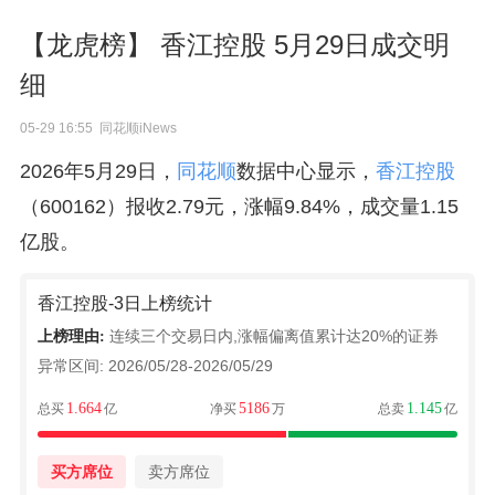
【龙虎榜】 香江控股 5月29日成交明
细
05-29 16:55 同花顺iNews
2026年5月29日，
同花顺
数据中心显示，
香江控股
（600162）报收2.79元，涨幅9.84%，成交量1.15
亿股。
香江控股-3日上榜统计
连续三个交易日内,涨幅偏离值累计达20%的证券
上榜理由:
异常区间:
2026/05/28-2026/05/29
1.664
5186
1.145
总买
亿
净买
万
总卖
亿
买方席位
卖方席位