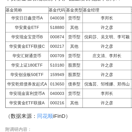
基金简称
基金代码
基金类型
基金经理
华安日日鑫货币A
040038
货币型
李邦长
华安黄金ETF
518880
其他
许之彦
华安现金宝货币B
000874
货币型
倪莉莎、吴文明、李可颖
华安黄金ETF联接C
000217
其他
许之彦
华安汇财通货币
000709
货币型
庄文清、李邦长
华安上证180ETF
510180
股票型
许之彦
华安创业板50ETF
159949
股票型
许之彦
华安乾煜债券发起式A
013650
债券型
倪逸芸、邹维娜、郑伟山
华安现金富利货币A
040003
货币型
李邦长
华安黄金ETF联接A
000216
其他
许之彦
（数据来源：
同花顺
iFinD）
附调研内容：