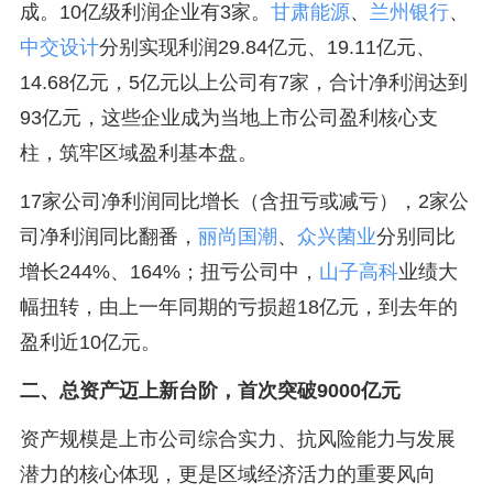
成。10亿级利润企业有3家。
甘肃能源
、
兰州银行
、
中交设计
分别实现利润29.84亿元、19.11亿元、
14.68亿元，5亿元以上公司有7家，合计净利润达到
93亿元，这些企业成为当地上市公司盈利核心支
柱，筑牢区域盈利基本盘。
17家公司净利润同比增长（含扭亏或减亏），2家公
司净利润同比翻番，
丽尚国潮
、
众兴菌业
分别同比
增长244%、164%；扭亏公司中，
山子高科
业绩大
幅扭转，由上一年同期的亏损超18亿元，到去年的
盈利近10亿元。
二、总资产迈上新台阶，首次突破9000亿元
资产规模是上市公司综合实力、抗风险能力与发展
潜力的核心体现，更是区域经济活力的重要风向