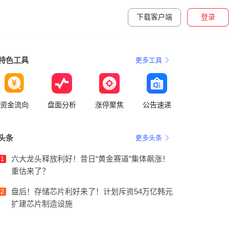
下载客户端
登录
特色工具
更多工具
资金流向
盘面分析
涨停聚焦
公告速递
头条
更多头条
六大龙头释放利好！昔日“黄金赛道”集体飙涨！
1
重估来了？
盘后！存储芯片利好来了！计划斥资54万亿韩元
2
扩建芯片制造设施