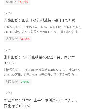
SpaceX
+6.14%
17:22
方盛股份：股东丁振红拟减持不高于175万股
方盛股份公告，持股5%以上股东、董事丁振红持有公司股份
710.16万股，占公司总股本比例8.1115%，拟于本公告披露
之日起30个交易日后的3个月内，通过集中竞价或大宗交易方
方盛股份
+3.83%
式减持不高于175万股，占公司总股本比例1.9988%。
17:21
湘佳股份：7月活禽销量404.51万只，同比增
9.11%
湘佳股份公告，2026年7月销售活禽404.51万只，销售收入
7969.32万元，销售均价9.48元/公斤，环比变动分别为
10.40%、6.21%、-0.61%，同比变动分别为9.11%、
湘佳股份
-0.84%
56.91%、20.79%；当年累计销量2663.12万只，销售收入
5.63亿元。
17:20
华密新材：2026年上半年净利润2003.79万元，
同比增长19.50%