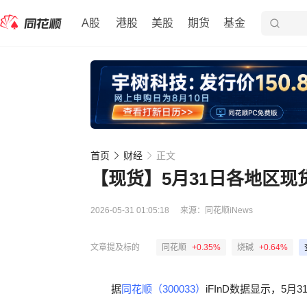
A股
港股
美股
期货
基金
首页
财经
正文
【现货】5月31日各地区
2026-05-31 01:05:18
来源：
同花顺iNews
文章提及标的
同花顺
+0.35%
烧碱
+0.64%
据
同花顺（300033）
iFInD数据显示，5