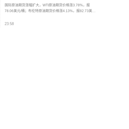
国际原油期货涨幅扩大，WTI原油期货价格涨3.78%，报
78.06美元/桶；布伦特原油期货价格涨4.13%，报82.73美元/
桶。
23:58
也门胡塞武装称袭击政府军集结地
也门胡塞武装6日说，该组织当天使用弹道导弹和无人机袭击
了该国马里卜省和哈德拉毛省的政府军集结地。也门胡塞武
装发言人叶海亚·萨雷亚当天发表电视声明说，该组织发现政
府军大规模军事集结已进入最后阶段，旨在升级冲突。此次
23:54
对政府军集结地进行的行动摧毁了大量仓库、武器库和军用
协议显示，美国和以色列船只被禁止通过霍尔木
车辆，并造成数百人伤亡。声明说，该组织“已做好充分准备
兹海峡
应对任何局势升级”。（新华社）
协议显示，美国和以色列船只被禁止通过霍尔木兹海峡。(财
联社)
23:52
ALPHABET巨额债券发行获约 1150亿美元认购
需求
ALPHABET巨额债券发行获约 1150亿美元认购需求。（新浪