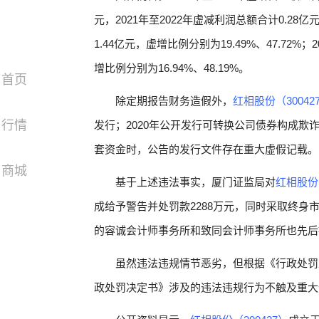
元，2021年至2022年虚减利润总额合计0.28
1.44亿元，虚增比例分别为19.49%、47.72%
增比例分别为16.94%、48.19%。
首页
除定期报告财务造假外，
红相股份（30042
行情
发行；2020年公开发行可转换公司债券构成欺
套资金时，公告的发行文件存在重大虚假记载。
商城
基于上述违法事实，厦门证监局对
红相股份（
成给予警告并处罚款2288万元，同时采取终身
的容诚会计师事务所和致同会计师事务所也先后
虽然违法违规情节恶劣，但根据《行政处罚
政处罚决定书》涉及的违法违规行为不触及重大