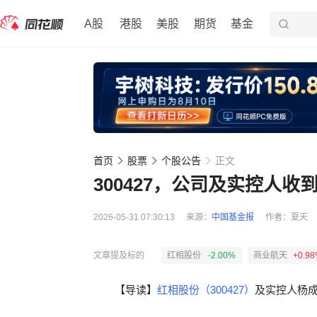
A股
港股
美股
期货
基金
首页
股票
个股公告
正文
300427，公司及实控人
2026-05-31 07:30:13
来源：
中国基金报
作者：
夏天
文章提及标的
红相股份
-2.00%
商业航天
+0.9
【导读】
红相股份（300427）
及实控人杨