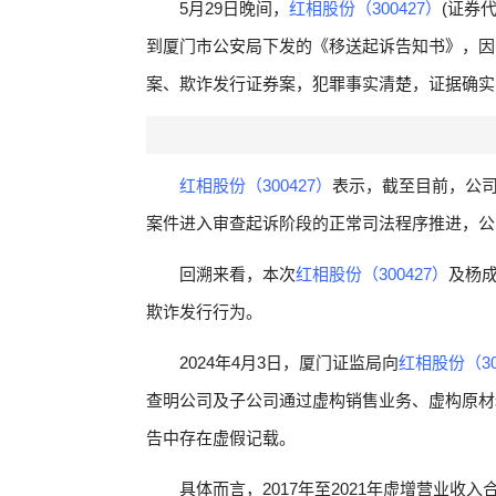
5月29日晚间，
红相股份（300427）
(证券
到厦门市公安局下发的《移送起诉告知书》，因
案、欺诈发行证券案，犯罪事实清楚，证据确实
红相股份（300427）
表示，截至目前，公
案件进入审查起诉阶段的正常司法程序推进，公
回溯来看，本次
红相股份（300427）
及杨
欺诈发行行为。
2024年4月3日，厦门证监局向
红相股份（30
查明公司及子公司通过虚构销售业务、虚构原材料
告中存在虚假记载。
具体而言，2017年至2021年虚增营业收入合