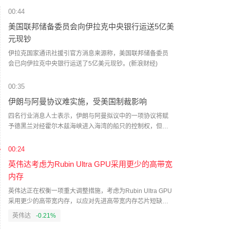
00:44
美国联邦储备委员会向伊拉克中央银行运送5亿美
元现钞
伊拉克国家通讯社援引官方消息来源称，美国联邦储备委员
会已向伊拉克中央银行运送了5亿美元现钞。(新浪财经)
00:35
伊朗与阿曼协议难实施，受美国制裁影响
四名行业消息人士表示，伊朗与阿曼拟议中的一项协议将赋
予德黑兰对经霍尔木兹海峡进入海湾的船只的控制权，但由
于美国制裁以及针对任何付款的限制性保险条款，该协议难
以实施。（财联社）
00:24
英伟达考虑为Rubin Ultra GPU采用更少的高带宽
内存
英伟达正在权衡一项重大调整措施，考虑为Rubin Ultra GPU
采用更少的高带宽内存，以应对先进高带宽内存芯片短缺问
题。（财联社）
英伟达
-0.21%