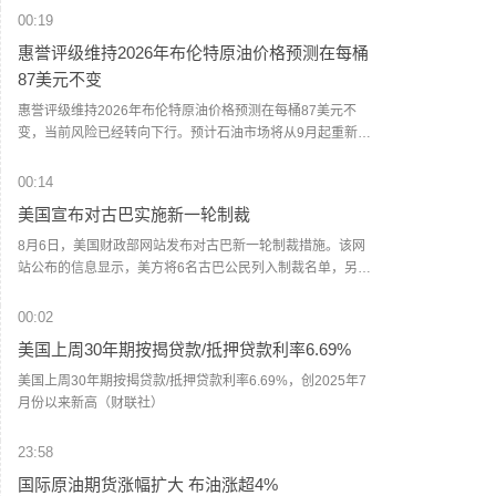
00:19
惠誉评级维持2026年布伦特原油价格预测在每桶
87美元不变
惠誉评级维持2026年布伦特原油价格预测在每桶87美元不
变，当前风险已经转向下行。预计石油市场将从9月起重新进
入供应过剩状态。预计2026年第四季度布伦特原油价格将降
至每桶70美元。6月霍尔木兹海峡运输量增加的供应足以抵消
00:14
额外两个月供应中断的影响。预计一旦中东地区敌对行动缓
美国宣布对古巴实施新一轮制裁
解，该地区产量将迅速恢复。全球库存充裕以及非欧佩克供
应强劲，是油价面临下行压力的因素。（财联社）
8月6日，美国财政部网站发布对古巴新一轮制裁措施。该网
站公布的信息显示，美方将6名古巴公民列入制裁名单，另有
2名此前已受美国制裁的古巴公民被追加制裁。此外，还有5
家位于古巴的实体被列入制裁名单。（央视）
00:02
美国上周30年期按揭贷款/抵押贷款利率6.69%
美国上周30年期按揭贷款/抵押贷款利率6.69%，创2025年7
月份以来新高（财联社）
23:58
国际原油期货涨幅扩大 布油涨超4%