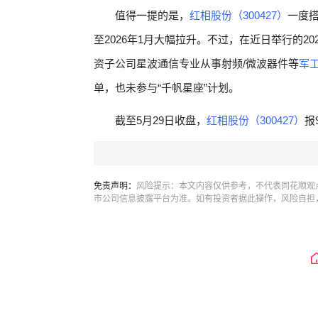
值得一提的是，
红相股份（300427）
一度
至2026年1月大幅拉升。不过，在近日举行的2
资子公司星波通信专业从事射频/微波器件等
军工
单，也未参与“千帆星座”计划。
截至5月29日收盘，
红相股份（300427）
报
免责声明：
风险提示：本文内容仅供参考，不代表同花顺观
市公司信息披露平台为准。如有投资者据此操作，风险自担