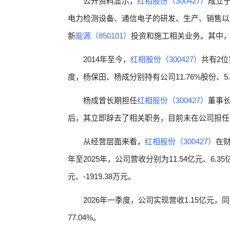
公开资料显示，
红相股份（300427）
成立于
电力检测设备、通信电子的研发、生产、销售以
新
能源（850101）
投资和施工相关业务。其中
2014年至今，
红相股份（300427）
共有2位
度，杨保田、杨成分别持有公司11.76%股份、5.
杨成曾长期担任
红相股份（300427）
董事长
后，其立即辞去了相关职务，目前未在公司担任
从经营层面来看，
红相股份（300427）
在
年至2025年，公司营收分别为11.54亿元、6.35
元、-1919.38万元。
2026年一季度，公司实现营收1.15亿元，同
77.04%。