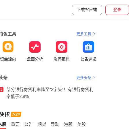
下载客户端
登录
特色工具
更多工具
资金流向
盘面分析
涨停聚焦
公告速递
头条
更多头条
部分银行房贷利率降至“2字头”！有银行房贷利
1
率低于2.8%
A股
重要
公告
期货
异动
港股
美股