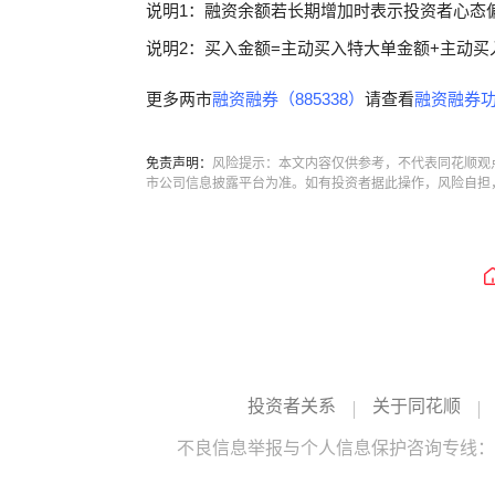
说明1：融资余额若长期增加时表示投资者心态
说明2：买入金额=主动买入特大单金额+主动买
更多两市
融资融券（885338）
请查看
融资融券功
免责声明：
风险提示：本文内容仅供参考，不代表同花顺观
市公司信息披露平台为准。如有投资者据此操作，风险自担
投资者关系
关于同花顺
不良信息举报与个人信息保护咨询专线：10