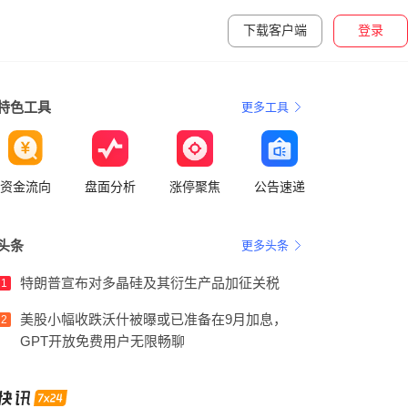
下载客户端
登录
特色工具
更多工具
资金流向
盘面分析
涨停聚焦
公告速递
头条
更多头条
特朗普宣布对多晶硅及其衍生产品加征关税
1
美股小幅收跌沃什被曝或已准备在9月加息，
2
GPT开放免费用户无限畅聊