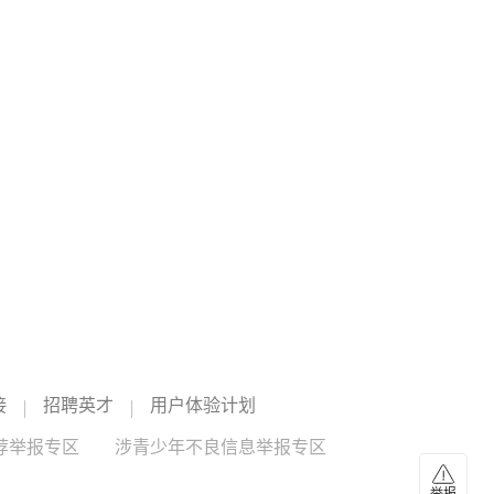
股指期货(IM)主力合约涨0.23%。
09:26
ETF开盘：港股央企红利ETF领涨4.83%，信创
ETF领跌2.04%
ETF开盘涨跌不一，港股央企红利ETF（159266）领涨
4.83%，可选消费ETF（562580）涨4.06%，恒指港股通
ETF（520770）涨3.82%，信创ETF（159537）领跌
信创
--
信创ETF国泰
--
2.04%，黄金股ETF（159322）跌2.0%，软件
ETF（560360）跌1.51%。
09:25
异动
A股开盘：三大指数开盘涨跌不一
A股开盘，上证指数低开0.1%，深证成指高开0.3%，创业板
指高开0.62%。能源金属、油气开采及服务板块高开。
09:22
接
招聘英才
用户体验计划
央行：8月7日开展了10亿元7天期逆回购操作
央行公告，8月7日开展了10亿元7天期逆回购操作，操作利率
荐举报专区
涉青少年不良信息举报专区
为1.40%。7天期逆回购操作利率与上期保持不变。同花顺
iFinD数据显示，今日有1340亿元7天期逆回购到期。