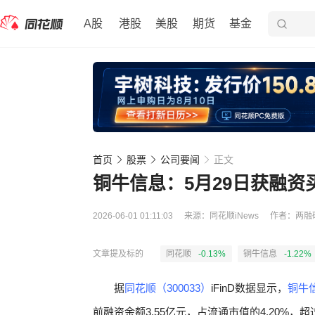
A股
港股
美股
期货
基金
首页
股票
公司要闻
正文
铜牛信息：5月29日获融资买入
2026-06-01 01:11:03
来源：
同花顺iNews
作者：
两融
文章提及标的
同花顺
-0.13%
铜牛信息
-1.22%
据
同花顺（300033）
iFinD数据显示，
铜牛信
前融资余额3.55亿元，占流通市值的4.20%，