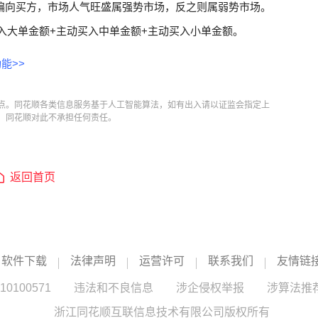
偏向买方，市场人气旺盛属强势市场，反之则属弱势市场。
入大单金额+主动买入中单金额+主动买入小单金额。
能>>
点。同花顺各类信息服务基于人工智能算法，如有出入请以证监会指定上
，同花顺对此不承担任何责任。
返回首页
软件下载
法律声明
运营许可
联系我们
友情链
100571
违法和不良信息
涉企侵权举报
涉算法推
浙江同花顺互联信息技术有限公司版权所有