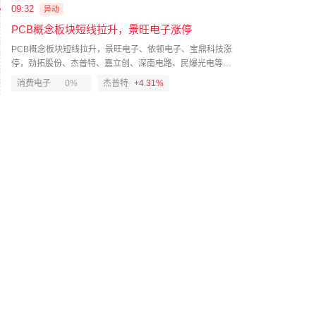
09:32
异动
PCB概念板块短线拉升，景旺电子涨停
PCB概念板块短线拉升，景旺电子、依顿电子、宝鼎科技涨
停，劲拓股份、杰普特、嘉立创、深南电路、民爆光电等纷
纷走高。
消费电子
0%
杰普特
+4.31%
09:31
异动
能源金属板块短线冲高，寒锐钴业、腾远钴业涨
超10%
能源金属板块短线冲高，寒锐钴业、腾远钴业涨超10%，华
友钴业、融捷股份、永杉锂业、天齐锂业、赣锋锂业跟涨。
能源金属
--
寒锐钴业
--
09:29
股指期货早盘开盘 主力合约集体高开
股指期货早盘开盘，主力合约集体高开。沪深300股指期货
(IF)主力合约涨0.39%，上证50股指期货(IH)主力合约涨
0.05%，中证500股指期货(IC)主力合约涨0.15%，中证1000
沪深300期指
--
中证500期指
--