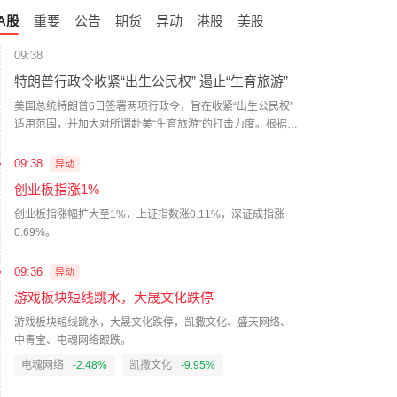
A股
重要
公告
期货
异动
港股
美股
09:38
特朗普行政令收紧“出生公民权” 遏止“生育旅游”
美国总统特朗普6日签署两项行政令，旨在收紧“出生公民权”
适用范围，并加大对所谓赴美“生育旅游”的打击力度。根据白
宫发布的行政令文本，第一项行政令列举了不适用“出生公民
权”的部分特定外国人在美新生子女，如“敌对外国势力”（包
09:38
异动
括被美政府认定的外国恐怖组织）人员的子女、在美国境内
创业板指涨1%
工作的外国外交人员的子女、参加赴美“生育旅游”人员的子
女，以及通过在美境内商业代孕所产子女等。第二项行政令
创业板指涨幅扩大至1%，上证指数涨0.11%，深证成指涨
针对赴美生育从而使新生儿获得美国公民身份的“生育旅游”。
0.69%。
行政令称，美国国务卿和国土安全部长应采取必要行动、发
布新的规章和指导方针以遏止“赴美生子”，包括拒绝向企图赴
09:36
异动
美生子的人员签发签证、撤销以“生育旅游”为目的进入或试图
游戏板块短线跳水，大晟文化跌停
进入美国的外国人的签证、拒绝入境或遣返曾参与或计划参
与“生育旅游”的外国人等。（新华社）
游戏板块短线跳水，大晟文化跌停，凯撒文化、盛天网络、
中青宝、电魂网络跟跌。
电魂网络
-2.48%
凯撒文化
-9.95%