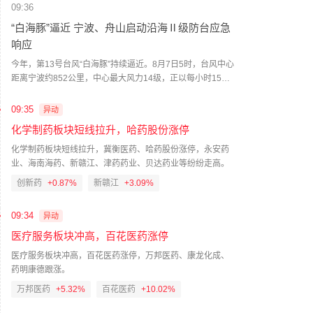
09:36
“白海豚”逼近 宁波、舟山启动沿海Ⅱ级防台应急
响应
今年，第13号台风“白海豚”持续逼近。8月7日5时，台风中心
距离宁波约852公里，中心最大风力14级，正以每小时15至
20公里的速度向西移动。根据台风动态，宁波和舟山两地海
事部门已于8月7日8时将沿海防台应急响应提升至Ⅱ级。为应
09:35
异动
对台风影响，宁波海事部门持续加强重点航道、锚地和桥区
化学制药板块短线拉升，哈药股份涨停
巡航，目前沿海46个涉水工程已全部停工，施工船舶有序避
风，100余艘应急船舶在港口布防。舟山海事部门则依托
化学制药板块短线拉升，冀衡医药、哈药股份涨停，永安药
“VTS+无人机+海巡艇”对辖区内锚地、避风水域加强立体巡
业、海南海药、新赣江、津药药业、贝达药业等纷纷走高。
查。（央视新闻）
创新药
+0.87%
新赣江
+3.09%
09:34
异动
医疗服务板块冲高，百花医药涨停
医疗服务板块冲高，百花医药涨停，万邦医药、康龙化成、
药明康德跟涨。
万邦医药
+5.32%
百花医药
+10.02%