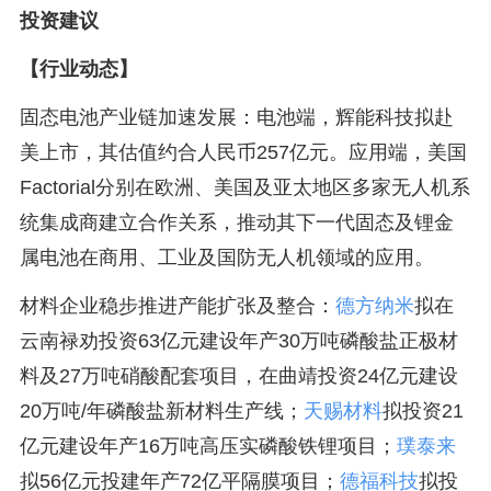
投资建议
【行业动态】
固态电池产业链加速发展：电池端，辉能科技拟赴
美上市，其估值约合人民币257亿元。应用端，美国
Factorial分别在欧洲、美国及亚太地区多家无人机系
统集成商建立合作关系，推动其下一代固态及锂金
属电池在商用、工业及国防无人机领域的应用。
材料企业稳步推进产能扩张及整合：
德方纳米
拟在
云南禄劝投资63亿元建设年产30万吨磷酸盐正极材
料及27万吨硝酸配套项目，在曲靖投资24亿元建设
20万吨/年磷酸盐新材料生产线；
天赐材料
拟投资21
亿元建设年产16万吨高压实磷酸铁锂项目；
璞泰来
拟56亿元投建年产72亿平隔膜项目；
德福科技
拟投