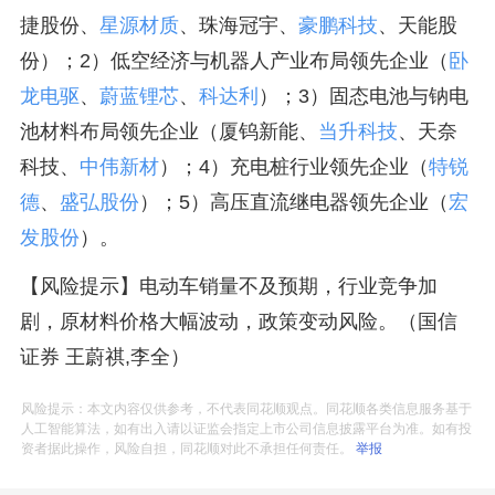
捷股份、
星源材质
、珠海冠宇、
豪鹏科技
、天能股
份）；2）低空经济与机器人产业布局领先企业（
卧
龙电驱
、
蔚蓝锂芯
、
科达利
）；3）固态电池与钠电
池材料布局领先企业（厦钨新能、
当升科技
、天奈
科技、
中伟新材
）；4）充电桩行业领先企业（
特锐
德
、
盛弘股份
）；5）高压直流继电器领先企业（
宏
发股份
）。
【风险提示】电动车销量不及预期，行业竞争加
剧，原材料价格大幅波动，政策变动风险。（国信
证券 王蔚祺,李全）
风险提示：本文内容仅供参考，不代表同花顺观点。同花顺各类信息服务基于
人工智能算法，如有出入请以证监会指定上市公司信息披露平台为准。如有投
资者据此操作，风险自担，同花顺对此不承担任何责任。
举报