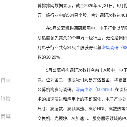
募排排网数据显示，截至2026年5月31日，5
万一级行业中的534只个股，合计调研次数达40
在5月公募机构调研版图中，电子行业以明
研热度领先其余29个申万一级行业，无论是调
月电子行业共有91只个股获得公募
密集调研（88
数的30.20%。
5月公募机构调研次数排名前十A股中，电
首页
次，位列第二，该股吸引到易方达基金、华夏基
公募机构参与调研。
深南电路（002916）
在谈及
行情
术的加速演进和应用上的不断深化，电子产业对
尺寸、高层数、高频高速、高阶HDI、高散热等P
商城
交换机、光模块、AI加速卡、服务器等领域的P