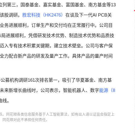
位列第三，国泰基金、嘉实基金、富国基金、南方基金等13
该股调研。
胜宏科技（HK2476）
在谈及下一代AI PCB关
业务进展顺利，订单生产和交付均在正常履行中。公司目
的布局进展顺利，凭借研发技术优势、制造技术优势和品质技
迈入专有技术积累关键期，建立技术壁垒。公司与客户保
全力配合新产品的研发及量产工作。具体产品的量产时间
得公募机构调研161次排名第一，吸引了华夏基金、南方基
未来新增长曲线时，公司表示，智能机器人、数字
能源（8
曲线。
点。同花顺各类信息服务基于人工智能算法，如有出入请以证监会指定上
，同花顺对此不承担任何责任。