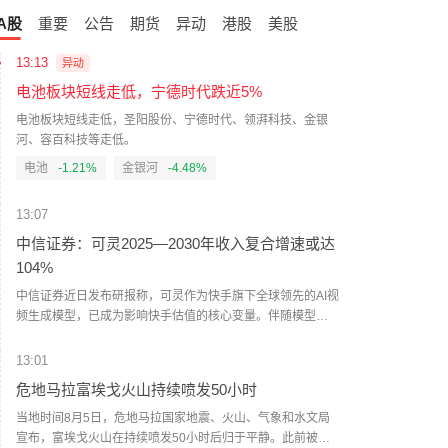
A股
重要
公告
期货
异动
港股
美股
13:13
异动
电池板块短线走低，宁德时代跌近5%
电池板块短线走低，圣阳股份、宁德时代、领湃科技、金银
河、容百科技等走低。
电池
-1.21%
金银河
-4.48%
13:07
中信证券：可灵2025—2030年收入复合增速或达
104%
中信证券近日发布研报称，可灵作为快手旗下全球领先的AI视
频生成模型，已成为影响快手估值的核心变量。伴随模型能
力持续迭代及应用场景拓展，预计2025年至2030年可灵收入
复合增长率将达到104%，2030年收入有望接近400亿元。
13:01
（证券时报）
危地马拉富埃戈火山持续喷发50小时
当地时间8月5日，危地马拉国家地震、火山、气象和水文局
宣布，富埃戈火山在持续喷发50小时后归于平静。此前被迫