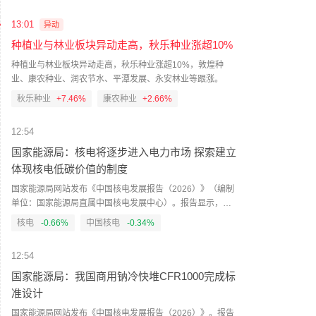
撤离的逾1700名居民已获准返家。富埃戈火山于3日清晨开始
喷发，熔岩沿山坡倾泻而下，火山灰、碎屑和高温气体形成
13:01
异动
的喷发柱高达数千米。危地马拉国家减灾协调委员会4日在火
种植业与林业板块异动走高，秋乐种业涨超10%
山周边三省拉响最高级别警报。该委员会5日提醒说，鉴于形
势已经安全，被要求撤离的民众可以返回家中，但仍要保持
种植业与林业板块异动走高，秋乐种业涨超10%，敦煌种
警惕，因为火山随时可能再次喷发。（央视新闻）
业、康农种业、润农节水、平潭发展、永安林业等跟涨。
秋乐种业
+7.46%
康农种业
+2.66%
12:54
国家能源局：核电将逐步进入电力市场 探索建立
体现核电低碳价值的制度
国家能源局网站发布《中国核电发展报告（2026）》（编制
单位：国家能源局直属中国核电发展中心）。报告显示，在
全国统一电力市场体系有关政策指导下，核电将逐步进入电
核电
-0.66%
中国核电
-0.34%
力市场，需加强核电参与电力市场的政策机制研究，探索建
立体现核电低碳价值的制度，提升核电在市场的竞争力和友
12:54
好性。
国家能源局：我国商用钠冷快堆CFR1000完成标
准设计
国家能源局网站发布《中国核电发展报告（2026）》。报告