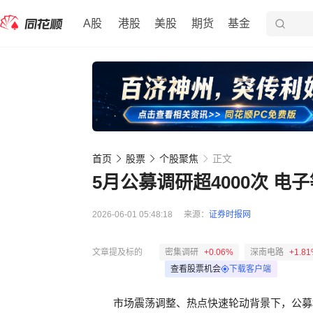
A股
港股
美股
期货
基金
首页
股票
个股聚焦
正文
5月公募调研超4000次 电
2026-06-01 05:48:18
来源：
证券时报网
文章提及标的
密集调研
+0.06%
深南电路
+1.8
查看股票机会
下载客户端
市场震荡调整、热点快速轮动背景下，公募