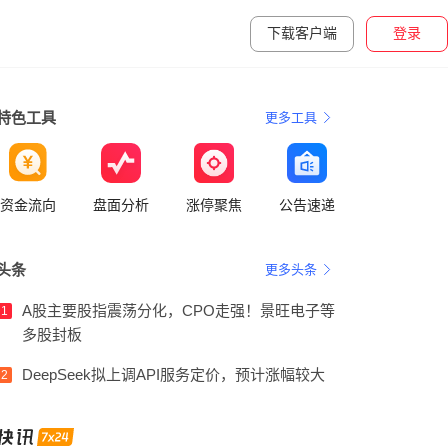
下载客户端
登录
特色工具
更多工具
资金流向
盘面分析
涨停聚焦
公告速递
头条
更多头条
A股主要股指震荡分化，CPO走强！景旺电子等
1
多股封板
DeepSeek拟上调API服务定价，预计涨幅较大
2