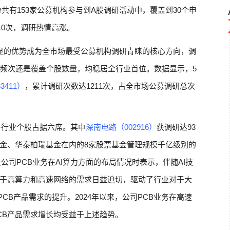
月份共有153家公募机构参与到A股调研活动中，覆盖到30个申
10次，调研热情高涨。
显的优势成为全市场最受公募机构调研青睐的核心方向，调
研频次还是覆盖个股数量，均稳居全行业首位。数据显示，5
3411）
，累计调研次数达1211次，占全市场公募调研总次
子行业个股占据六席。其中
深南电路（002916）
获调研达93
金、华泰柏瑞基金在内的8家股票基金管理规模千亿级别的
公司PCB业务在AI算力方面的布局情况时表示，伴随AI技
于高算力和高速网络的需求日益迫切，驱动了行业对于大
CB产品需求的提升。2024年以来，公司PCB业务在高速
CB产品需求增长均受益于上述趋势。