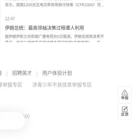
显示，我国1200兆瓦电功率商用钠冷快堆（CFR1000）完成
标准设计，具备燃料增殖和核废料嬗变双重能力；2兆瓦热功
率液态燃料钍基熔盐实验堆首次实现钍铀核燃料转换，成为
12:47
国际上唯一在运且实现钍燃料入堆的液态燃料熔盐堆；300兆
伊朗总统：最高领袖决策过程遭人利用
瓦电功率紧凑式小型压水堆已正式提交国际原子能机构技术
安全评审申请。
据伊朗伊斯兰共和国广播电视台5日报道，伊朗总统佩泽希齐
扬说，目前与伊朗最高领袖穆杰塔巴联络“非常困难”，一些人
利用穆杰塔巴的正常决策过程在伊朗内部制造分歧。 佩泽希
齐扬说，穆杰塔巴曾在决策过程中表示，尽管自己原则上持
12:46
反对意见，但如果相关程序推进，他也会接受。然而，一些
SK海力士股价重挫10%
试图制造分裂的人却不断夸大问题的严重性，以推进符合自
接
招聘英才
用户体验计划
身利益的议程。 佩泽希齐扬说，穆杰塔巴最近收到相关委员
SK海力士股价重挫10%。
会提交的一份报告后表示，如果报告中的方案获得四分之三
SK海力士
--
荐举报专区
涉青少年不良信息举报专区
票数支持，他将接受。最终，该方案获得绝大多数支持，他
接受了。“在这种尊重专家意见并据此作出决策的过程中，却
12:46
举报
有一些人伺机制造分裂，散布不公正、不诚实的言论，企图
抹黑他人形象。” 佩泽希齐扬说，目前与穆杰塔巴联络“非常困
以军称两名军人在黎南部遇袭身亡
难”。最高领袖对伊朗来说是“非常重要的力量源泉”，使伊朗
反馈
以色列国防军6日发表声明说，两名军人在黎巴嫩南部遭黎真
：ZX0050）
能够继续前进。 佩泽希齐扬表示，敌人曾企图扰乱伊朗社
主党袭击身亡，另有4人受重伤。声明说，死者分别为以军第
会，但没能得逞。敌人通过加大制裁、发动军事行动等方式
55装甲旅的一名连长与一名士兵，4名受伤士兵已送医治疗。
向伊朗施压。伊朗政府将“与人民站在一起”，维持局势稳定。
声明没有提供更多细节。（新华社）
12:34
近期，有传闻称佩泽希齐扬与伊朗最高领袖、伊朗伊斯兰革