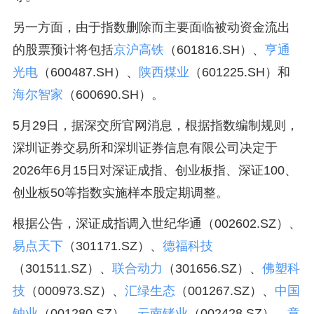
另一方面，由于指数删除而主要面临被动资金流出
的股票预计将包括
京沪高铁
（601816.SH）、
亨通
光电
（600487.SH）、
陕西煤业
（601225.SH）和
海尔智家
（600690.SH）。
5月29日，据深交所官网消息，根据指数编制规则，
深圳证券交易所和深圳证券信息有限公司决定于
2026年6月15日对深证成指、创业板指、深证100、
创业板50等指数实施样本股定期调整。
根据公告，深证成指调入世纪华通（002602.SZ）、
易点天下
（301171.SZ）、
德福科技
（301511.SZ）、
联合动力
（301656.SZ）、
佛塑科
技
（000973.SZ）、
汇绿生态
（001267.SZ）、
中国
铀业
（001280.SZ）、
云南锗业
（002428.SZ）、
章