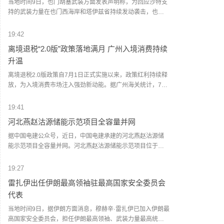
当地时间9日，也门胡塞武装方面发表声明称，为回应沙特支
击，港口设施被严重破坏。一些港口工作人员被困，但尚未
持的武装力量在也门西海岸和塔伊兹省持续发动袭击，也门
有人员伤亡的报告。(新华社)
胡塞武装当天对沙特支持的武装力量在摩卡地区的军事集结
和武器库发动了一次“大规模、高强度”军事行动。声明称，此
19:42
次行动使用大量弹道导弹和无人机，目标包括沙特支持的武
离境退税“2.0版”政策落地满月 广州入境消费持续
装力量在摩卡地区的军事集结人员及武器仓库。声明称，袭
升温
击“命中准确”，造成相关武器装备大范围损毁，并导致数十人
死伤，其中包括沙特人员。声明还称，也门胡塞武装将继续
离境退税2.0版政策自7月1日正式实施以来，政策红利持续释
监视和跟踪沙特支持的武装力量的军事调动和人员集结，并
放，为入境消费市场注入强劲新动能。据广州海关统计，7月
对相关目标实施“精准、直接”的打击。(央视新闻)
1日至8月8日，广州白云机场海关已验放境外旅客离境退税申
请单约1.9万份，申请单金额约1亿元，同比分别增长约5倍、
19:41
1.5倍。据统计，今年1至7月，广州白云机场海关累计验放境
河北燕赵沽源储能示范项目全容量并网
外旅客离境退税申请单超8.9万份，申请单金额超4.86亿元，
同比分别增长7.5倍、1.4倍。(人民财讯)
据中国电建公众号，近日，中国电建承建的河北燕赵沽源储
能示范项目全容量并网。河北燕赵沽源储能示范项目位于张
家口市沽源县西辛营乡，采用了先进的300兆瓦/600兆瓦时磷
酸铁锂储能系统，共安装48组6.25兆瓦/12.5兆瓦时储能单
19:27
元，配套建设了一座220千伏升压站及相关电气附属设施。
雷扎伊出任伊朗最高领袖驻最高国家安全委员会
(人民财讯)
代表
当地时间9日，据伊朗方面消息，穆赫辛·雷扎伊已加入伊朗最
高国家安全委员会，担任伊朗最高领袖、武装力量最高统帅