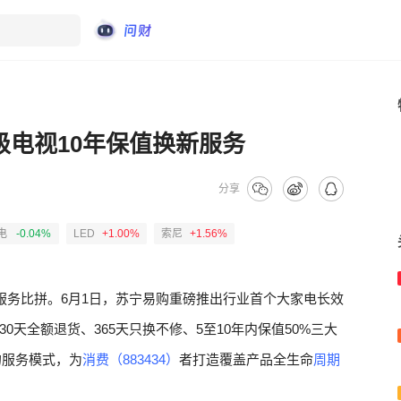
级电视10年保值换新服务
分享
电
-0.04%
LED
+1.00%
索尼
+1.56%
服务比拼。6月1日，苏宁易购重磅推出行业首个大家电长效
天全额退货、365天只换不修、5至10年内保值50%三大
的服务模式，为
消费（883434）
者打造覆盖产品全生命
周期