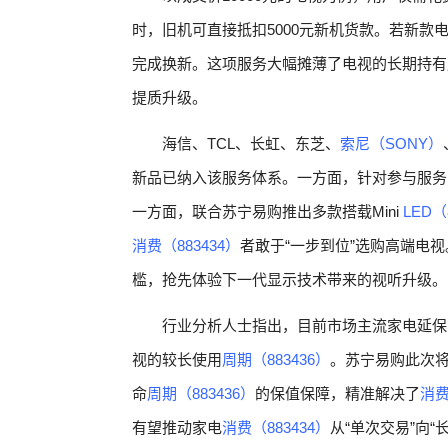
时，旧机可直接抵扣5000元新机货款。若新款电
完成换新。这项服务大幅摊薄了电视的长期持有
提质升级。
海信、TCL、长虹、东芝、
索尼（SONY）
新品已纳入该服务体系。一方面，针对参与服务
一方面，联合苏宁易购推出多款搭载Mini
LED（
消费（883434）
者敢于“一步到位”选购高端电
槛，抢先体验下一代显示技术带来的视听升级。
行业分析人士指出，目前市场主流家电延保
视的较长使用
周期（883436）
。苏宁易购此次
命
周期（883436）
的保值保障，精准解决了
消费
有望推动家电
消费（883434）
从“单次交易”向“