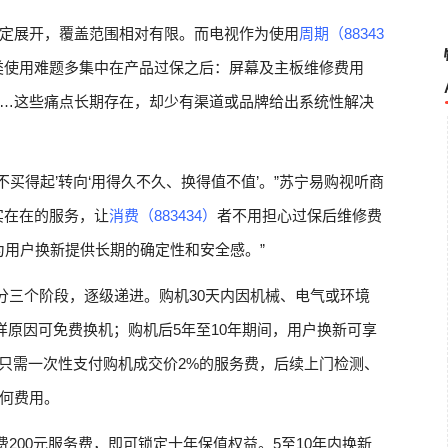
定展开，覆盖范围相对有限。而电视作为使用
周期（88343
类使用难题多集中在产品过保之后：屏幕及主板维修费用
…这些痛点长期存在，却少有渠道或品牌给出系统性解决
不买得起’转向‘用得久不久、换得值不值’。”苏宁易购视听商
实在在的服务，让
消费（883434）
者不用担心过保后维修费
为用户换新提供长期的确定性和安全感。”
分三个阶段，逐级递进。购机30天内因机械、电气或环境
样原因可免费换机；购机后5年至10年期间，用户换新可享
户只需一次性支付购机成交价2%的服务费，后续上门检测、
何费用。
费200元服务费，即可锁定十年保值权益。5至10年内换新