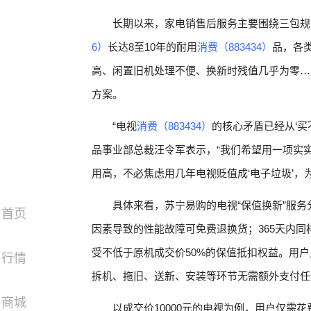
长期以来，家电销售后服务主要围绕三包规
6）
长达8至10年的耐用
消费（883434）
品，各
高、闲置旧机处理不便、换新时残值几乎为零…
方案。
“电视
消费（883434）
的核心矛盾已经从‘买
品事业部总裁汪令军表示，“我们希望用一项实
用高，不必焦虑用几年电视贬值成‘电子垃圾’，
具体来看，苏宁易购的电视“保值换新”服务
首页
因素导致的性能故障可免费退换货；365天内同
受不低于原机成交价50%的保值抵扣权益。用
行情
拆机、拖旧、送新、安装等环节无需额外支付任
商城
以成交价10000元的电视为例，用户仅需花