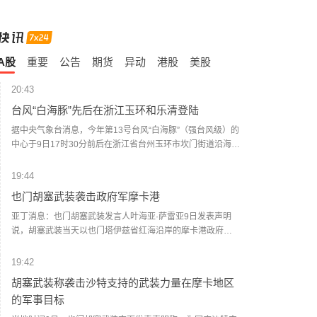
A股
重要
公告
期货
异动
港股
美股
20:43
台风“白海豚”先后在浙江玉环和乐清登陆
据中央气象台消息，今年第13号台风“白海豚”（强台风级）的
中心于9日17时30分前后在浙江省台州玉环市坎门街道沿海登
陆，登陆时中心附近最大风力有14级（42米/秒），中心最低
气压为945百帕。登陆玉环后，“白海豚”（台风级）的中心于
19:44
9日18时40分前后在温州乐清市翁垟街道沿海二次登陆。 浙
也门胡塞武装袭击政府军摩卡港
江省气象台提醒，台风“白海豚”登陆后将贯穿浙江，强风暴雨
范围广、影响时间长，可能引发山洪、地质灾害、中小河流
亚丁消息：也门胡塞武装发言人叶海亚·萨雷亚9日发表声明
洪水和城市积涝等次生灾害，需全力做好台风灾害防御。(新
说，胡塞武装当天以也门塔伊兹省红海沿岸的摩卡港政府军
华社)
集结点和武器库为目标，动用大量弹道导弹和无人机发动了
大规模攻击。 据也门政府媒体9日援引摩卡港负责人阿卜杜勒
19:42
马利克·沙拉比的话报道说，袭击波及港口内的民用设施。防
胡塞武装称袭击沙特支持的武装力量在摩卡地区
空部队在摩卡上空拦截了胡塞武装的无人机。 社交媒体上流
的军事目标
传的视频画面显示，遭袭现场浓烟滚滚。 一名摩卡当地官员
告诉新华社记者，该港口遭到弹道导弹和无人机的猛烈攻