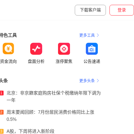
下载客户端
登录
特色工具
更多工具
资金流向
盘面分析
涨停聚焦
公告速递
头条
更多头条
北京：非京籍家庭购房社保个税缴纳年限下调为
1
一年
周末要闻回顾：7月份居民消费价格同比上涨
2
0.5%
A股，下周将进入新阶段
3