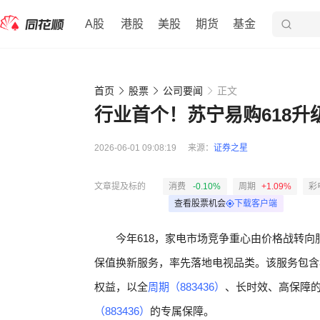
A股
港股
美股
期货
基金
首页
股票
公司要闻
正文
行业首个！苏宁易购618升
2026-06-01 09:08:19
来源：
证券之星
文章提及标的
消费
-0.10%
周期
+1.09%
彩
查看股票机会
下载客户端
今年618，家电市场竞争重心由价格战转向
保值换新服务，率先落地电视品类。该服务包含30
权益，以全
周期（883436）
、长时效、高保障
（883436）
的专属保障。