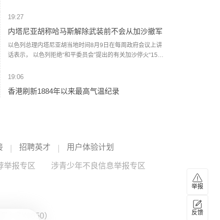
穆杰塔巴·哈梅内伊在该委员会的代表。(央视新闻)
19:27
内塔尼亚胡称哈马斯解除武装前不会从加沙撤军
以色列总理内塔尼亚胡当地时间8月9日在每周政府会议上讲
话表示， 以色列拒绝“和平委员会”提出的有关加沙停火“15点
方案”，在巴勒斯坦伊斯兰抵抗运动（哈马斯）彻底解除武装
前，以军不会从加沙地带撤退，并强调在其任内绝不允许建
19:06
立巴勒斯坦国，也绝不允许伊朗拥有核武器。(央视新闻)
香港刷新1884年以来最高气温纪录
香港天文台9日表示，截至当日15时30分，天文台录得最高气
温36.9度，是1884年有记录以来香港的最高气温。上水录得
最高气温39.8度，是天文台自设置自动气象站以来在香港境
内录得的最高纪录。天文台表示，台风“白海豚”的外围下沉气
19:04
流正为广东带来普遍晴朗及极端酷热的天气。未来一两日持
接
招聘英才
用户体验计划
国家海洋预报台继续发布海浪红色警报
续极端酷热，部分地区气温达37度或以上。（央视新闻）
荐举报专区
记者从自然资源部获悉，今天（9日）16时，国家海洋预报台
涉青少年不良信息举报专区
继续发布海浪红色警报。预计8月9日下午到10日下午，东海
将出现7到12米的狂浪到狂涛区，近海海域海浪预警级别为橙
举报
色；浙江近岸海域将出现5到8米的巨浪到狂浪，该近岸海域
18:56
海浪预警级别为红色，上海、福建北部近岸海域将出现3到5
伊朗最高领袖与总统会谈
反馈
米的大浪到巨浪，该近岸海域海浪预警级别为橙色，江苏南
：ZX0050）