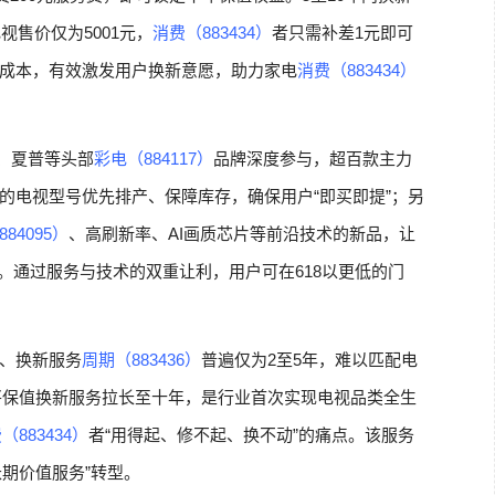
视售价仅为5001元，
消费（883434）
者只需补差1元即可
成本，有效激发用户换新意愿，助力家电
消费（883434）
、夏普等头部
彩电（884117）
品牌深度参与，超百款主力
的电视型号优先排产、保障库存，确保用户“即买即提”；另
884095）
、高刷新率、AI画质芯片等前沿技术的新品，让
视。通过服务与技术的双重让利，用户可在618以更低的门
、换新服务
周期（883436）
普遍仅为2至5年，难以匹配电
将保值换新服务拉长至十年，是行业首次实现电视品类全生
（883434）
者“用得起、修不起、换不动”的痛点。该服务
长期价值服务”转型。