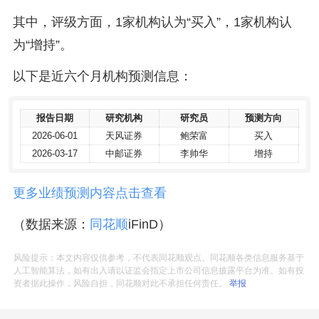
其中，评级方面，1家机构认为“买入”，1家机构认
为“增持”。
以下是近六个月机构预测信息：
报告日期
报告日期
研究机构
研究机构
研究员
研究员
预测方向
预测方向
2026-06-01
2026-06-01
天风证券
天风证券
鲍荣富
鲍荣富
买入
买入
2026-03-17
2026-03-17
中邮证券
中邮证券
李帅华
李帅华
增持
增持
更多业绩预测内容点击查看
（数据来源：
同花顺
iFinD）
风险提示：本文内容仅供参考，不代表同花顺观点。同花顺各类信息服务基于
人工智能算法，如有出入请以证监会指定上市公司信息披露平台为准。如有投
资者据此操作，风险自担，同花顺对此不承担任何责任。
举报