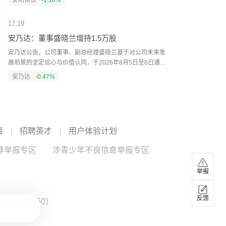
安阳钢铁
-1.10%
个月，其他事项未变。本次发行尚需上交所审核通过及中国
证监会同意注册。
17:19
安乃达：董事盛晓兰增持1.5万股
安乃达公告，公司董事、副总经理盛晓兰基于对公司未来发
展前景的坚定信心与价值认同，于2026年8月5日至6日通过
上海证券交易所交易系统以二级市场集中竞价方式增持公司
安乃达
-0.47%
股份15000股，占公司总股本的0.0129%，增持金额为41.21
万元。本次增持前盛晓兰未持有公司股份，增持完成后其及
17:17
一致行动人合计持股1001.5万股，占公司总股本的8.60%。
博杰股份：连续3日涨幅偏离值累计超20%，公司
澄清相关业务尚处初步布局
接
招聘英才
用户体验计划
博杰股份公告，公司股票于2026年8月4日、5日、6日连续3
荐举报专区
涉青少年不良信息举报专区
个交易日收盘价格涨幅偏离值累计超过20%，属于股票交易
异常波动。公司关注到市场就“光通信磷化铟”“半导体”“光模
博杰股份
--
块”“液冷”“人形机器人”“MLCC”等业务开展讨论并澄清：公司
举报
持有鼎泰芯源11.049%股权，其连续3年亏损，对业绩不构成
17:14
重大影响；博捷芯2025年营收占公司营收2.78%；广浩捷光
反馈
：ZX0050）
耦合设备尚未实现营收；液冷模组未独立确认收入；奥德维
百合花：2025年光刻胶颜料销售收入占营业收入
净利润占上市公司净利润8.93%；人形机器人板块营收占比低
0.084%
于1%。相关业务尚处初步布局或小规模运营阶段，未对经营