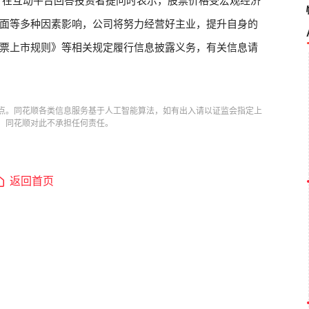
）
在互动平台回答投资者提问时表示，股票价格受宏观经济
面等多种因素影响，公司将努力经营好主业，提升自身的
票上市规则》等相关规定履行信息披露义务，有关信息请
点。同花顺各类信息服务基于人工智能算法，如有出入请以证监会指定上
，同花顺对此不承担任何责任。
返回首页