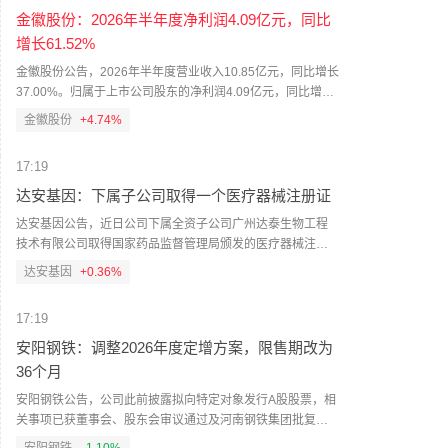
集团公司将按照增持计划继续实施增持。
金徽股份：2026年半年度净利润4.09亿元，同比
增长61.52%
金徽股份公告，2026年半年度营业收入10.85亿元，同比增长
37.00%。归属于上市公司股东的净利润4.09亿元，同比增长
61.52%。归属于上市公司股东的扣除非经常性损益的净利润
金徽股份
+4.74%
4.03亿元，同比增长70.64%。拟向全体股东每10股派发现金
红利3.3元（含税），共计派发现金红利3.23亿元（含税）。
17:19
达安基因：下属子公司取得一个医疗器械注册证
达安基因公告，近日公司下属全资子公司广州达泰生物工程
技术有限公司取得国家药品监督管理局颁发的医疗器械注册
证一个，医疗器械名称为甲胎蛋白测定试剂盒（化学发光
达安基因
+0.36%
法），注册证编号为国械注准20263401671，有效期自批准
之日起至2031年8月3日。该产品用于体外定量测定人体血
17:19
清、血浆中甲胎蛋白（AFP）的含量，主要用于原发性肝癌的
治疗监测，不能作为恶性肿瘤早期诊断或确诊的依据，不用
安阳钢铁：调整2026年度定增方案，限售期改为
于普通人群的肿瘤筛查。
36个月
安阳钢铁公告，公司此前披露拟向特定对象发行A股股票，相
关事项已获董事会、股东会审议通过及河南钢铁集团批复。
本次公告为方案调整，核心变化为限售期由18个月调整为36