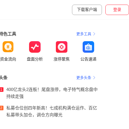
下载客户端
登录
特色工具
更多工具
资金流向
盘面分析
涨停聚焦
公告速递
头条
更多头条
400亿龙头2连板！尾盘涨停，电子特气概念盘中
1
持续走强
私募仓位创四年新高！七成机构满仓运作、百亿
2
私募带头加仓，调仓方向曝光