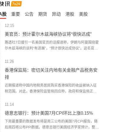
A股
重要
公告
期货
异动
港股
美股
12:15
美官员：预计霍尔木兹海峡协议将“很快达成”
路透社7日援引一名美国官员的话报道称，伊朗与阿曼围绕霍
尔木兹海峡的谈判“有进展”，“预计很快达成协议”。这名官员
说，一旦协议达成，霍尔木兹海峡恢复商业航运，美国将解
除对伊海上封锁。这名官员同时重申，美方行动将继续基于
11:26
伊朗履行承诺的实际情况。美国阿克西奥斯新闻网站记者巴
香港保监局：密切关注内地有关金融产品税务安
拉克·拉维德7日在社交媒体上说，一名美伊谈判调解方外交官
排
告诉他，伊朗谈判代表正在等待伊朗最高国家安全委员会就
协议作出最终决定，“预计很快获得批准”。（新华社）
近期报道称中国内地税务居民购买香港保险的收益被纳入征
税范围。对此，香港保险监管局回应称，政府和保监局正密
切注意内地有关金融产品税务安排的最新发展，同时会与业
界保持紧密沟通。中国居民就境外投资收益必须依法申报及
11:14
缴税的要求一直存在，市场不用过度解读或作出揣测。香港
德意志银行：预计美国7月CPI环比上涨0.15%
保险市场发展成熟，产品设计灵活先进，可提供货币选择、
环球资产配置、人生规划、财富传承等专业服务，相信对内
下周最重要的数据发布将是周三公布的美国7月CPI报告，随
地客户有一定吸引力。
后周四将公布PPI数据。德意志银行美国经济学家预计，整体