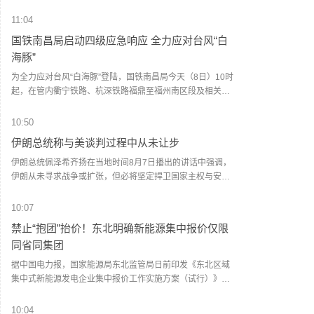
消费者价格环比上涨0.15%，6月为下降0.42%；核心CPI预
计环比上涨0.26%，与6月持平。对于PPI数据，预计整体PPI
11:04
环比上涨0.22%（此前为0.13%）。
国铁南昌局启动四级应急响应 全力应对台风“白
海豚”
为全力应对台风“白海豚”登陆，国铁南昌局今天（8日）10时
起，在管内衢宁铁路、杭深铁路福鼎至福州南区段及相关支
线、联络线启动防洪防台风四级应急响应，运用卫星云图、
雷达图等技术手段，实时掌握降雨趋势和台风路径，及时对
10:50
强降雨和可能发生灾害的区段进行预警。计划停运福州至松
伊朗总统称与美谈判过程中从未让步
溪K8748次、洛阳至福州K32次等旅客列车。已购买停运列车
车票的旅客，可于票面乘车日期起30日内（含当日）通过
伊朗总统佩泽希齐扬在当地时间8月7日播出的讲话中强调，
12306网站、App或车站窗口免费办理退票手续。（央视新
伊朗从未寻求战争或扩张，但必将坚定捍卫国家主权与安
闻）
全。他指出，美以借冲突挑拨伊朗与波斯湾邻国关系，他呼
吁伊斯兰国家加强团结与信任。谈及伊美停火谅解备忘录，
10:07
他透露伊朗在谈判中未有任何让步，停火协议原定由美国总
禁止“抱团”抬价！东北明确新能源集中报价仅限
统特朗普签署以确保履行，但美方在24小时内改变了立场。
同省同集团
(CCTV国际时讯)
据中国电力报，国家能源局东北监管局日前印发《东北区域
集中式新能源发电企业集中报价工作实施方案（试行）》，
对辽宁、吉林、黑龙江三省集中式风电、光伏发电企业的市
场报价行为作出系统性规范。其中明确，原则上仅允许同一
10:04