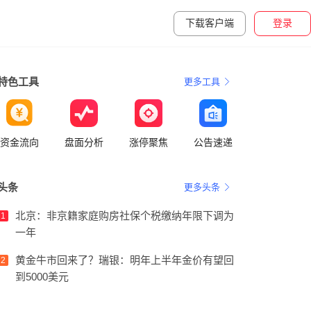
下载客户端
登录
特色工具
更多工具
资金流向
盘面分析
涨停聚焦
公告速递
头条
更多头条
北京：非京籍家庭购房社保个税缴纳年限下调为
1
一年
黄金牛市回来了？瑞银：明年上半年金价有望回
2
到5000美元