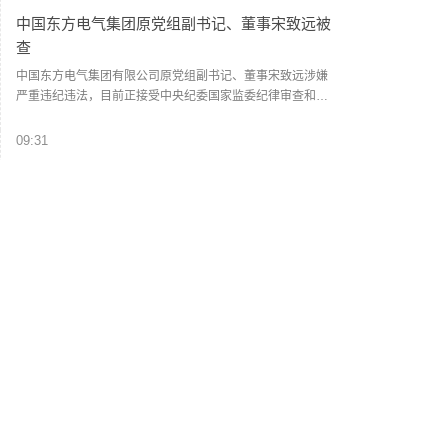
集团（同一母公司、同一控股股东、同一实际控制人等）内
中国东方电气集团原党组副书记、董事宋致远被
同一省的新能源发电企业进行集中报价，禁止跨集团、跨省
查
集中报价。禁止具有竞争关系的经营者达成固定或变更商品
关系的垄断协议。
中国东方电气集团有限公司原党组副书记、董事宋致远涉嫌
严重违纪违法，目前正接受中央纪委国家监委纪律审查和监
察调查。 (央视新闻)
09:31
7月我国主要港口货船离港载重量同比增长56.4%
今年以来，国家持续推动外贸“稳规模优结构”成效明显，外贸
韧性持续增强。港口是外贸的晴雨表。7月，我国主要港口货
运船舶离港载重量同比增长56.4%，增速比6月大幅提高38.9
个百分点。
09:27
瑞银：黄金上涨行情具备支撑，金价明年有望向
5000美元迈进
瑞银首席投资官乌尔丽克 霍夫曼 - 布尔夏尔迪及其团队称：
“本轮黄金上涨行情拥有基本面支撑。预计2027年上半年，金
价将向每盎司5000美元迈进。团队预判通胀将逐步缓和，美
联储今年有望维持利率不变，并在2027年重启降息周期。“政
08:52
策利率下行预期升温，大概率压低实际收益率、拖累美元走
8月7日上海出口集装箱综合运价指数为3276.14点
势，进而提振黄金投资需求，为黄金营造更加有利的市场环