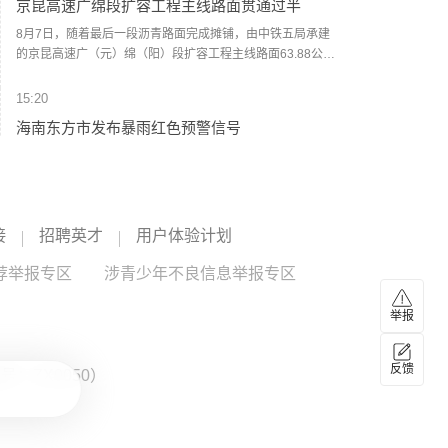
京昆高速广绵段扩容工程主线路面贯通过半
8月7日，随着最后一段沥青路面完成摊铺，由中铁五局承建
的京昆高速广（元）绵（阳）段扩容工程主线路面63.88公里
顺利贯通，标志着该段主线路面贯通过半。广绵高速扩容项
目全长约124公里，是国家“十纵十横”综合运输大通道首都放
15:20
射线G5京昆高速的关键段落，也是四川省北上出川的核心通
海南东方市发布暴雨红色预警信号
道。（人民财讯）
记者从海南省东方市气象台获悉，8月8日11时29分，东方市
变更暴雨橙色预警信号为暴雨红色预警信号：受对流云团影
响，三家镇过去12小时降雨量已达186毫米，预计未来6小
时，东方市各乡镇仍将有30—60毫米的降水，建议有关单位
15:12
接
招聘英才
用户体验计划
和人员做好防范工作。(央视新闻)
阳光电源：FCC政策主要限制新产品认证 公司目
荐举报专区
前在美销售的光伏逆变器、储能系统不受影响
涉青少年不良信息举报专区
阳光电源8月8日在互动平台表示，公司目前初步判断，FCC
举报
政策主要限制新产品认证，不影响已获认证产品的销售，公
司目前在美销售的光伏逆变器、储能系统不受影响。（人民
阳光电源
--
财讯）
反馈
：ZX0050）
14:55
微信在灰度测试朋友圈“AI帮写”与“AI点评”两项能