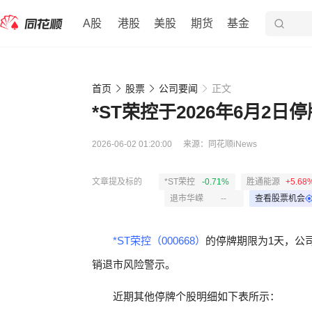
A股
港股
美股
期货
基金
首页
股票
公司要闻
正文
*ST荣控于2026年6月2日停
2026-06-02 01:20:00
来源：
同花顺iNews
文章提及标的
*ST荣控
-0.71%
胜通能源
+5.68
退市华嵘
--
查看股票机会
*ST荣控（000668）
的停牌期限为1天，公司
销退市风险警示。
近期其他停牌个股明细如下表所示：