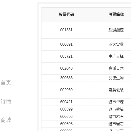
股票代码
股票代码
股票简称
股票简称
001331
001331
胜通能源
胜通能源
000691
000691
亚太实业
亚太实业
603721
603721
中广天择
中广天择
002848
002848
高斯贝尔
高斯贝尔
300685
300685
艾德生物
艾德生物
首页
002969
002969
嘉美包装
嘉美包装
行情
600421
600421
退市华嵘
退市华嵘
600599
600599
退市熊猫
退市熊猫
600696
600696
退市岩石
退市岩石
商城
600696
600696
退市岩石
退市岩石