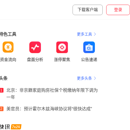
下载客户端
登录
特色工具
更多工具
资金流向
盘面分析
涨停聚焦
公告速递
头条
更多头条
北京：非京籍家庭购房社保个税缴纳年限下调为
1
一年
美官员：预计霍尔木兹海峡协议将“很快达成”
2