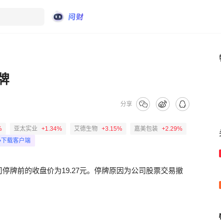
牌
分享
%
亚太实业
+1.34%
艾德生物
+3.15%
嘉美包装
+2.29%
下载客户端
停牌前的收盘价为19.27元。停牌原因为公司股票交易撤