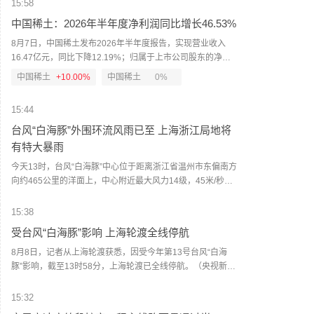
0.55
0.55
尔木兹海峡将失去当前能源运输“咽喉要道”的地位。贝森特
15:58
说，在未来两年内，霍尔木兹海峡将“变得无关紧要”，原本通
0.55
0.55
中国稀土：2026年半年度净利润同比增长46.53%
过海峡运输的能源中将有超过50%或70%改由地下管道输
送。（CCTV国际时讯）
8月7日，中国稀土发布2026年半年度报告，实现营业收入
16.47亿元，同比下降12.19%；归属于上市公司股东的净利
润2.37亿元，同比增长46.53%。报告期内，稀土行业供需格
中国稀土
+10.00%
中国稀土
0%
局持续调整优化，受稀土产业政策、下游市场需求提振等多
重有利因素影响，市场行情整体上行，镨钕产品价格较去年
15:44
同期涨幅明显。（新京报）
台风“白海豚”外围环流风雨已至 上海浙江局地将
有特大暴雨
今天13时，台风“白海豚”中心位于距离浙江省温州市东偏南方
向约465公里的洋面上，中心附近最大风力14级，45米/秒。
虽然离浙江还有一定距离，但“白海豚”外围云系今天上午已经
在江苏南部、安徽东南部、浙江等地激发出对流。明天，台
15:38
风登陆前后，华东降雨进一步增强，江苏南部、安徽东南
受台风“白海豚”影响 上海轮渡全线停航
部、上海、浙江大部将有大到暴雨，其中上海南部、浙江东
部有特大暴雨，局地日降雨量将达到400毫米甚至500毫米以
8月8日，记者从上海轮渡获悉，因受今年第13号台风“白海
上，极端性较强，需注意防范。（中国天气网）
豚”影响，截至13时58分，上海轮渡已全线停航。（央视新
闻）
15:32