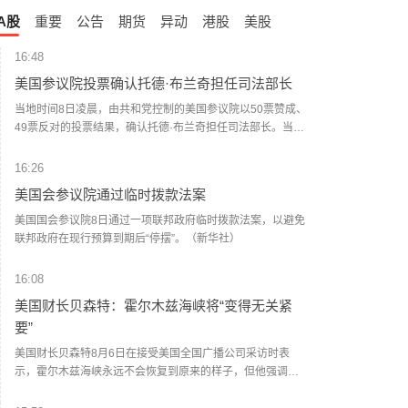
A股
重要
公告
期货
异动
港股
美股
价（元）
价（元）
16:48
美国参议院投票确认托德·布兰奇担任司法部长
69.78
69.78
当地时间8日凌晨，由共和党控制的美国参议院以50票赞成、
49票反对的投票结果，确认托德·布兰奇担任司法部长。当地
8.59
8.59
时间6月8日，美国白宫表示，总统特朗普向美国参议院提交
托德·布兰奇出任司法部长的提名。特朗普4月2日宣布，帕姆·
16:26
24.95
24.95
邦迪不再担任司法部长，由副部长布兰奇代理。（央视新
美国会参议院通过临时拨款法案
闻）
16.96
16.96
美国国会参议院8日通过一项联邦政府临时拨款法案，以避免
联邦政府在现行预算到期后“停摆”。（新华社）
20.41
20.41
16:08
18.65
18.65
美国财长贝森特：霍尔木兹海峡将“变得无关紧
0.39
0.39
要”
0.57
0.57
美国财长贝森特8月6日在接受美国全国广播公司采访时表
0.55
0.55
示，霍尔木兹海峡永远不会恢复到原来的样子，但他强调，
0.55
0.55
这不是伊朗方面所描绘的那种对伊朗有利的局面，而是指霍