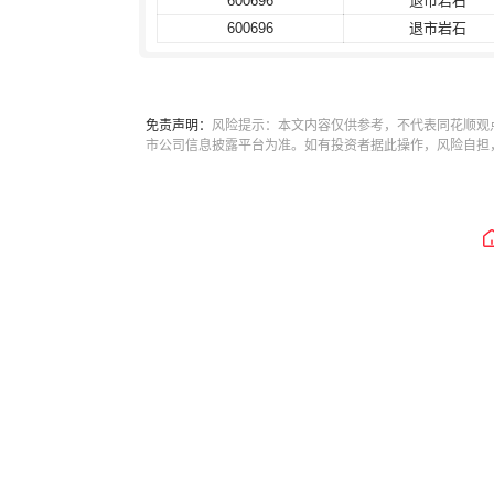
600696
600696
退市岩石
退市岩石
600696
600696
退市岩石
退市岩石
免责声明：
风险提示：本文内容仅供参考，不代表同花顺观
市公司信息披露平台为准。如有投资者据此操作，风险自担