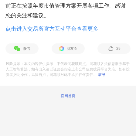
前正在按照年度市值管理方案开展各项工作。感谢
您的关注和建议。
点击进入交易所官方互动平台查看更多
微信
朋友圈
29
风险提示：本文内容仅供参考，不代表同花顺观点。同花顺各类信息服务基于
人工智能算法，如有出入请以证监会指定上市公司信息披露平台为准。如有投
资者据此操作，风险自担，同花顺对此不承担任何责任。
举报
官网首页