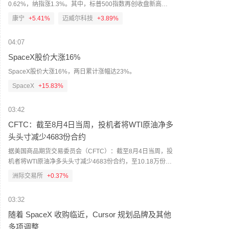
0.62%，纳指涨1.3%。其中，标普500指数再创收盘新高。
美股光通信板块大涨，Coherent涨超13%，Credo涨超8%，
康宁
+5.41%
迈威尔科技
+3.89%
Lumentum涨超6%，康宁涨超5%，迈威尔科技涨超3%。
04:07
SpaceX股价大涨16%
SpaceX股价大涨16%，两日累计涨幅达23%。
SpaceX
+15.83%
03:42
CFTC：截至8月4日当周，投机者将WTI原油净多
头头寸减少4683份合约
据美国商品期货交易委员会（CFTC）：截至8月4日当周，投
机者将WTI原油净多头头寸减少4683份合约，至10.18万份合
约。在四大纽约商品交易所（NYMEX）和洲际交易所
洲际交易所
+0.37%
（ICE）市场中，天然气投机者净空头头寸增加28093份合
约，至89090份合约。（财联社）
03:32
随着 SpaceX 收购临近，Cursor 规划品牌及其他
多项调整