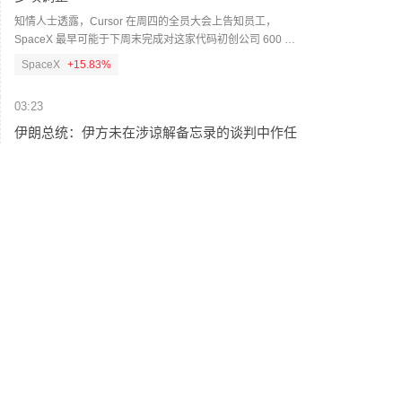
知情人士透露，Cursor 在周四的全员大会上告知员工，
SpaceX 最早可能于下周末完成对这家代码初创公司 600 亿
美元的收购，并提示未来数月内，Cursor 品牌或将在新产品
SpaceX
+15.83%
上逐步停用。知情人士称，例如，Cursor 即将推出的通用智
能代理（内部代号 “Sand”），或将采用 Grok Bot 作为品牌名
03:23
称。一名消息人士表示，Cursor 暂无计划立刻更改现有工具
的名称，包括其广受欢迎的 Cursor 代码助手。消息人士称，
伊朗总统：伊方未在涉谅解备忘录的谈判中作任
交易完成的确切时间取决于能否拿到监管批准，但预计最晚
何让步
将在本月底完成交割。（新浪财经）
当地时间7日，伊朗总统佩泽希齐扬在就职两周年之际发表讲
话，就地区局势、外交谈判及国内政治等多个问题阐述立
场。谈及近期伊美停火谅解备忘录，他透露伊朗未在谈判中
作出任何让步，停火协议原定由美国总统特朗普签署以确保
03:10
履行，但美方在不足24小时内彻底改变了立场。（央视新
在岸人民币兑美元较周四夜盘收盘涨61点
闻）
在岸人民币兑美元（CNY）北京时间03:00收报6.75元，较周
四夜盘收盘涨61点。成交量230.54亿美元。
03:04
美国官员称，阿曼与伊朗在霍尔木兹海峡的谈判
取得进展，预计将很快达成协议