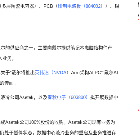
（多层陶瓷电容器）、PCB（
印制电路板（884092）
）、锡
戴尔的供应商之一，主要向戴尔提供笔记本电脑结构件产
人业务。
关于“戴尔将推出
英伟达（NVDA）
Arm架构AI PC”“戴尔AI
”的传闻。
液冷公司Asetek，以及
春秋电子（603890）
拟开展数据中
Asetek公司100%股份的收购。Asetek公司现有业务为
仍处于暂停状态，数据中心液冷业务的重启及业务推进存