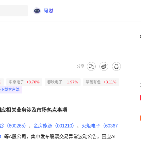
分享
%
中京电子
+8.76%
春秋电子
+1.97%
华锡有色
+3.11%
下载客户端
回应相关业务涉及市场热点事项
谷（600265）
、
金房能源（001210）
、
火炬电子（60367
1）
等A股公司，集中发布股票交易异常波动公告，回应AI