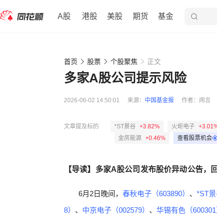
A股
港股
美股
期货
基金
首页
股票
个股聚焦
正文
多家A股公司提示风险
2026-06-02 14:50:01
来源：
中国基金报
作者：
闻言
文章提及标的
*ST景谷
+3.82%
火炬电子
+3.01
金房能源
+0.46%
查看股票机会
【导读】多家A股公司发布股价异动公告，
6月2日晚间，
春秋电子（603890）
、
*ST景
8）
、
中京电子（002579）
、
华锡有色（60030