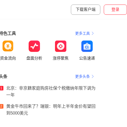
下载客户端
登录
特色工具
更多工具
资金流向
盘面分析
涨停聚焦
公告速递
头条
更多头条
北京：非京籍家庭购房社保个税缴纳年限下调为
1
一年
黄金牛市回来了？瑞银：明年上半年金价有望回
2
到5000美元