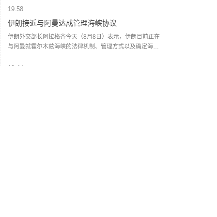
与C端消费群体。如今，两大渠道执行两个不同售价，形成线
元。
19:58
上线下“双价格体系”。在业内看来，这一系列举措核心目标在
伊朗接近与阿曼达成管理海峡协议
于掌握定价主导权。随着“i茅台”的出现，价格主导权已经从经
销商和黄牛手中转移到厂方。公司可以根据实时动态，调节
伊朗外交部长阿拉格齐今天（8月8日）表示，伊朗目前正在
传统渠道发货与i茅台的供货节奏，在挤压灰色炒作空间的同
与阿曼就霍尔木兹海峡的法律机制、管理方式以及确定海峡
时，为社会渠道保留合理利润。（每日经济新闻）
船舶通行路线进行谈判，双方已经非常接近达成协议。但
是，霍尔木兹海峡能否重新开放还取决于其他条件，包括美
19:44
国对其违反美伊谅解备忘录的行为作出弥补。阿拉格齐说，
阿联酋称该国一船只在霍尔木兹海峡遭袭
过去霍尔木兹海峡存在一套分道通航制，但伊朗认为，原有
路线已经不再适合作为船舶通行路线，伊方无法接受继续使
阿布扎比国家石油公司证实，该公司一艘船只当天凌晨在通
用该路线。因此，有必要规划一套新的通航机制，不过这涉
过霍尔木兹海峡时遭导弹袭击。阿布扎比国家石油公司说，
及复杂的技术和法律问题。目前双方正在讨论的是一条临时
袭击未造成人员受伤，目前局面可控。该公司并未提供遭袭
通航路线。在新的正式通航路线最终确定之前，将首先设立
船只具体类型、导弹来源以及船只受损情况等更多细节。
18:57
一条临时航道，并以此作为未来正式路线的基础。在这一问
（新华社）
知情人士称美军高层正寻求对伊战事“退出路径”
题上，伊朗和阿曼两国的军事部门已根据现有海图展开磋
商。待相关谈判完成并形成最终结论后，新的通航路线将得
美国有线电视新闻网7日以多名知情人士为来源报道说，美军
到确定。（CCTV国际时讯）
参谋长联席会议主席丹·凯恩近期向总统特朗普的多名高级顾
问表示，美国需要找到从伊朗战事中退出的路径。报道援引
知情人士的话说，过去几周内，凯恩同中央情报局局长拉特
18:51
克利夫、国务卿鲁比奥和副总统万斯等讨论了对升级军事冲
2026年度总票房破240亿
突的担忧，提出寻求退出对伊战事的可能性。报道说，相较
于派遣地面部队，特朗普更倾向于通过空袭伊朗来达成作战
据灯塔专业版数据，截至8月8日，2026年度大盘票房（含预