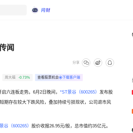
传闻
分享
周大福
-0.73%
查看股票机会
下载客户端
开启六连板走势。6月2日晚间，
*ST景谷（600265）
发布股
短期存在较大下跌风险，叠加持续亏损现状，公司退市风
T景谷（600265）
股价收报26.95元/股，总市值约35亿元。