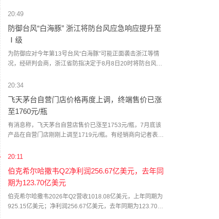
权力法》不授权总统征收大规模关税。美国国际贸易法院随
后下令海关办理相关退款。海关与边境保护局4月20日启动第
20:49
一阶段退款工作，首批退款于5月11日前后发放。美国海关与
防御台风“白海豚” 浙江将防台风应急响应提升至
边境保护局官员本月4日披露的信息显示，截至7月底，该部
Ⅰ级
门已处理完毕约1000亿美元关税的退款流程并把相关信息提
供给财政部用于付款。（中新社）
为防御应对今年第13号台风“白海豚”可能正面袭击浙江等情
况，经研判会商，浙江省防指决定于8月8日20时将防台风应
急响应提升至Ⅰ级，要求各地各部门密切关注台风发展动
态，按预案方案全力做好各项防台风工作，必要时宣布进入
20:34
紧急防汛期，采取停止户外集体活动、停工、停课、停业、
飞天茅台自营门店价格再度上调，终端售价已涨
停运和封闭交通道路等措施。（新华社）
至1760元/瓶
有消息称，飞天茅台自营店售价已涨至1753元/瓶，7月底该
产品在自营门店刚刚上调至1719元/瓶。有经销商向记者表
示，当前飞天茅台终端售价已涨至1760元/瓶。这已经是茅台
自营门店今年第二次独立提价。7月底，记者从茅台自营门店
20:11
处获悉，公司自营体系飞天茅台酒零售价调整为1719元/瓶。
伯克希尔哈撒韦Q2净利润256.67亿美元，去年同
值得一提的是，与上一次飞天茅台酒单品提价不同，除飞天
期为123.70亿美元
茅台之外，五星、经典版马年生肖、精品茅台三款产品售价
也有所上调，分别涨至1743元/瓶、1951元/瓶、2410元/瓶。
伯克希尔哈撒韦2026年Q2营收1018.08亿美元，上年同期为
据了解，取消自营体系分销模式后，茅台自营体系由线下自
925.15亿美元；净利润256.67亿美元，去年同期为123.70亿
营门店与i茅台构成，销售贵州茅台酒全系产品，分别聚焦B端
美元；运营利润为129.83亿美元，去年同期为111.60亿美