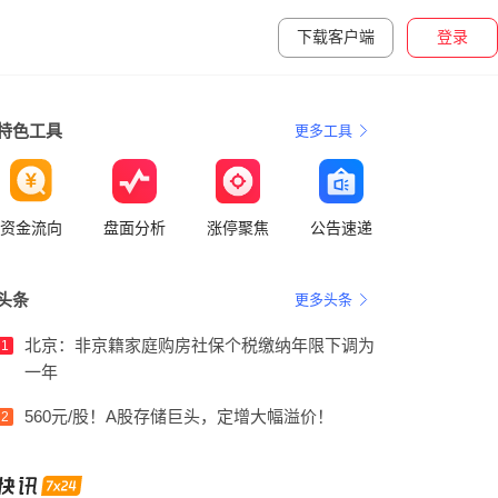
下载客户端
登录
特色工具
更多工具
资金流向
盘面分析
涨停聚焦
公告速递
头条
更多头条
北京：非京籍家庭购房社保个税缴纳年限下调为
1
一年
560元/股！A股存储巨头，定增大幅溢价！
2