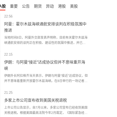
A股
重要
公告
期货
异动
港股
美股
22:56
阿曼：霍尔木兹海峡通航安排谈判在积极氛围中
推进
当地时间8日，阿曼外交部发表声明称，目前有关霍尔木兹海
峡通航安排的谈判正在积极、建设性的氛围中推进，并已取
得兼顾各方利益的进展。声明强调，应避免采取任何可能影
响相关谈判以及已经取得进展的行动。声明同时对近期船只
22:15
在通过霍尔木兹海峡期间多次遭到袭击表示谴责。阿方表
伊朗：与阿曼“接近”达成协议但并不意味重开海
示，相关行为违反国际法，侵犯沿岸国领海主权，并对海上
峡
航行安全以及地区安全与稳定构成威胁。（央视新闻）
伊朗外长阿拉格齐当天表示，伊朗与阿曼“接近”达成协议，但
并不意味着重新开放霍尔木兹海峡。在8日举行的一场记者会
间隙，阿拉格齐提及伊朗同阿曼就霍尔木兹海峡通航问题谈
判的进程。他说：“谈判正在进行，鉴于技术上的复杂性，我
21:25
们正在确定一条临时路线，我认为我们非常接近达成协议。”
多家上市公司宣布收到美国关税退税
阿拉格齐称：“当然，这并不意味着霍尔木兹海峡将重新开
放。海峡的开放还取决于其他条件，这包括美国违反谅解备
上市公司公告显示，自7月以来，多家公司宣布已经收到美国
忘录应作出赔偿。”（新华社）
关税退税。根据美国最高法院今年2月裁定，《国际紧急经济