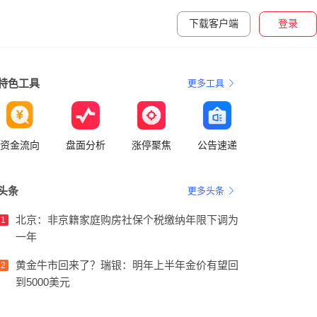
下载客户端
登录
特色工具
更多工具
资金流向
盘面分析
涨停聚焦
公告速递
头条
更多头条
北京：非京籍家庭购房社保个税缴纳年限下调为
1
一年
黄金牛市回来了？瑞银：明年上半年金价有望回
2
到5000美元