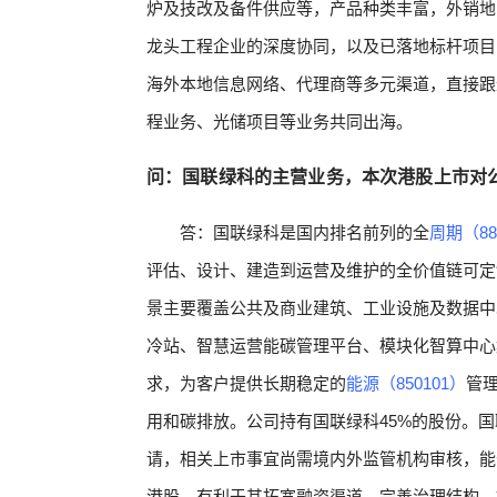
炉及技改及备件供应等，产品种类丰富，外销地
龙头工程企业的深度协同，以及已落地标杆项目
海外本地信息网络、代理商等多元渠道，直接跟
程业务、光储项目等业务共同出海。
问：国联绿科的主营业务，本次港股上市对
答：国联绿科是国内排名前列的全
周期（88
评估、设计、建造到运营及维护的全价值链可定
景主要覆盖公共及商业建筑、工业设施及数据中
冷站、智慧运营能碳管理平台、模块化智算中心
求，为客户提供长期稳定的
能源（850101）
管
用和碳排放。公司持有国联绿科45%的股份。
请，相关上市事宜尚需境内外监管机构审核，能
港股，有利于其拓宽融资渠道、完善治理结构、