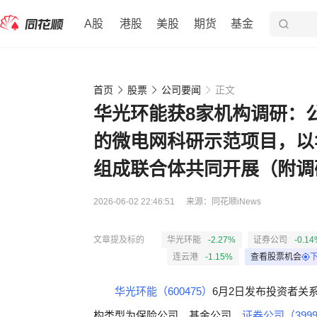
A股
港股
美股
期货
基金
首页
股票
公司要闻
正文
华光环能获8家机构调研：
的微电网科研示范项目，以
组成联合体共同开展（附调
2026-06-02 22:46:51
来源：
同花顺iNews
文章提及标的
华光环能
-2.27%
证券公司
-0.14
连云港
-1.15%
查看股票机会
华光环能（600475）
6月2日发布投资者关系
构类型为保险公司、基金公司、
证券公司（3999