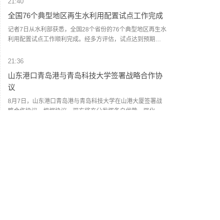
21:40
本人均每日食品消费热量为223.7万卡，其中由国产食品提供
全国76个典型地区再生水利用配置试点工作完成
的热量为83万卡。日本农林水产省表示，大米消费减少是食
品自给率下降的重要原因。日本大米消费长期以来主要依靠
记者7日从水利部获悉，全国28个省份的76个典型地区再生水
本国供应，这是日本食品自给率的重要支撑。米价上涨导致
利用配置试点工作顺利完成。经多方评估，试点达到预期效
居民大米消费减少，国产大米提供的热量随之减少，显著拉
果。 根据水利部等六部门联合印发的《典型地区再生水利用
低日本整体食品自给率。（新华社）
配置试点方案》，“十四五”期间，各试点城市围绕建立完善再
21:36
生水利用管理体系，系统构建再生水技术标准体系，出台价
山东港口青岛港与青岛科技大学签署战略合作协
格、财政奖补、用水指标配置、水权交易、绿色金融、生态
议
价值转化等激励政策，挖潜再生水补充新增用水需求、改善
河湖生态环境、降低工业用水综合成本、节水减污降碳等多
8月7日，山东港口青岛港与青岛科技大学在山港大厦签署战
重价值，有效发挥其经济效益、生态效益、社会效益。 试点
略合作协议。根据协议，双方将充分发挥各自优势，强化资
期间，实施的再生水项目总投资达654亿元，试点城市再生水
源共享、优势互补，加快培育新质生产力，着力打造一批可
利用总量由29亿立方米提高到54亿立方米，再生水利用率由
复制、可推广的示范应用场景，为智慧绿色港口建设注入强
21:30
26%提高到41%，再生水利用量占用水总量的比例由7%提高
劲动能。（人民财讯）
美股开盘：美股三大指数集体高开
到13%。 记者了解到，试点城市围绕优化再生水利用规划布
局、加强再生水利用配置管理、扩大再生水利用领域和规
美股三大指数集体高开，标普500指数涨0.35%，道指涨
模、完善再生水生产输配设施、建立健全再生水利用政策等
0.18%，纳指涨0.75%。大型科技股方面，特斯拉涨1.15%，
五方面，分类评估总结出10种先进模式；聚焦再生水规划、
英伟达涨1.13%。中概股方面，小鹏集团涨2.57%，理想汽车
理想汽车
--
携程
--
配置、利用、产输、激励各环节，形成14个成效明显的典型
涨1.65%，网易涨1.05%，携程跌1.08%。
案例，为全国范围内推广再生水利用配置提供可借鉴的实践
经验。(新华社)
21:28