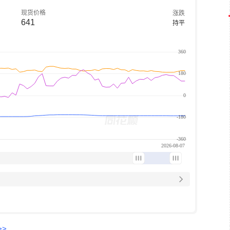
现货价格
涨跌
641
持平
>