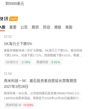
到5000美元
A股
重要
公告
期货
异动
港股
美股
22:02
SK海力士下跌5%
美股存储板块进一步扩大跌幅，SK海力士下跌5%，美光科技
下跌1.64%，闪迪下跌2.71%，西部数据下跌4.01%，希捷科
技下跌7.29%，铠侠ADR下跌4%。
SK海力士
-2.76%
希捷科技
-5.91%
21:54
商米科技－Ｗ：基石投资者自愿延长禁售期至
2027年3月28日
商米科技－Ｗ公告，公司收到基石投资者XINWUTANG CO.,
LIMITED自愿承诺函，将原定于2026年10月28日届满的六个
月禁售期延长五个月至2027年3月28日（含当日）。截至公
商米科技-W
+0.93%
告日，该基石投资者持有994.57万股H股，占全部已发行H股