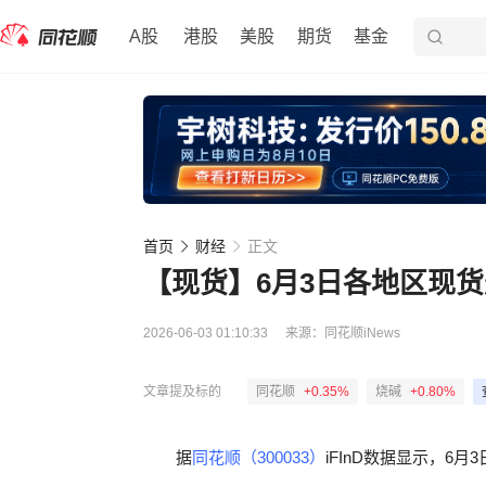
A股
港股
美股
期货
基金
首页
财经
正文
【现货】6月3日各地区现
2026-06-03 01:10:33
来源：
同花顺iNews
文章提及标的
同花顺
+0.35%
烧碱
+0.80%
据
同花顺（300033）
iFInD数据显示，6