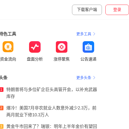
下载客户端
登录
特色工具
更多工具
资金流向
盘面分析
涨停聚焦
公告速递
头条
更多头条
特朗普将与多位矿企巨头高管开会，以补充武器
1
库存
爆冷！美国7月非农就业人数意外减少2.3万，前
2
两月就业下修10.3万人
黄金牛市回来了？瑞银：明年上半年金价有望回
3