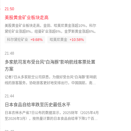
约3.33%，占公司已发行股本总数（不含库存股份）约
21:50
2.47%。
美股黄金矿业板块走高
美股黄金矿业板块走高，金田、哈莫尼黄金涨超10%，科尔
黛伦矿业涨超8%，纽曼矿业涨超6%，金罗斯黄金涨超6%。
科尔黛伦矿业
+9.59%
哈莫尼黄金
+10.64%
21:48
多家航司发布受台风“白海豚”影响航线客票处置
方案
记者7日从多家航空公司获悉，为做好受台风“白海豚”影响航
线的旅客服务，协助旅客更好地安排出行，中国国航、南方
航空、东方航空、浙江长龙航空等航空公司已发布相关航线
客票特殊处置方案。以南航为例，旅客在8月7日16时（含）
21:44
前购买的，旅行日期为8月9日至10日的浙江省所有机场进出
日本食品自给率跌至历史最低水平
港航线南航客票，可按特殊处置方案办理免费变更或退票，
具体规则以官网公告为准。航空公司方面提醒相关旅客，密
日本农林水产省7日公布的数据显示，2025财年（2025年4月
切留意天气状况和航班状态，建议优先通过航空公司线上渠
至2026年3月），按热量计算的日本食品自给率下降1个百分
道办理客票退改手续。（新华社）
点至37%，为历史最低水平。日本食品自给率是指国内生产
的食品占国内食品总供给的比例。数据显示，2025财年，日