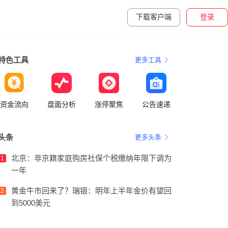
下载客户端
登录
特色工具
更多工具
资金流向
盘面分析
涨停聚焦
公告速递
头条
更多头条
北京：非京籍家庭购房社保个税缴纳年限下调为
1
一年
黄金牛市回来了？瑞银：明年上半年金价有望回
2
到5000美元