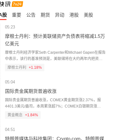
A股
重要
公告
期货
异动
港股
美股
05:23
摩根士丹利：预计美联储资产负债表将缩减1.5万
亿美元
摩根士丹利经济学家Seth Carpenter和Michael Gapen在报告
中表示，该行的基准预测是，美联储将在大约两年内把资产
负债表规模缩减约1.5万亿美元，最早可能从2027年第一季度
摩根士丹利
+1.18%
开始；合理的缩减区间为6000亿至2.5万亿美元。（财联社）
05:04
国际贵金属期货普遍收涨
国际贵金属期货普遍收涨，COMEX黄金期货涨2.37%，报
4401.3美元/盎司，本周累涨超7%；COMEX白银期货涨
3.56%，报63.8美元/盎司，本周累涨超10%。
黄金概念
+1.84%
04:51
特朗普媒体与科技集团：Crypto.com、特朗普媒