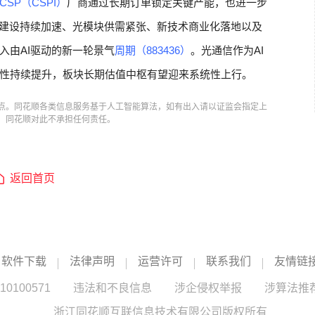
CSP（CSPI）
厂商通过长期订单锁定关键产能，也进一步
力建设持续加速、光模块供需紧张、新技术商业化落地以及
入由AI驱动的新一轮景气
周期（883436）
。光通信作为AI
性持续提升，板块长期估值中枢有望迎来系统性上行。
点。同花顺各类信息服务基于人工智能算法，如有出入请以证监会指定上
，同花顺对此不承担任何责任。
返回首页
软件下载
法律声明
运营许可
联系我们
友情链
100571
违法和不良信息
涉企侵权举报
涉算法推
浙江同花顺互联信息技术有限公司版权所有