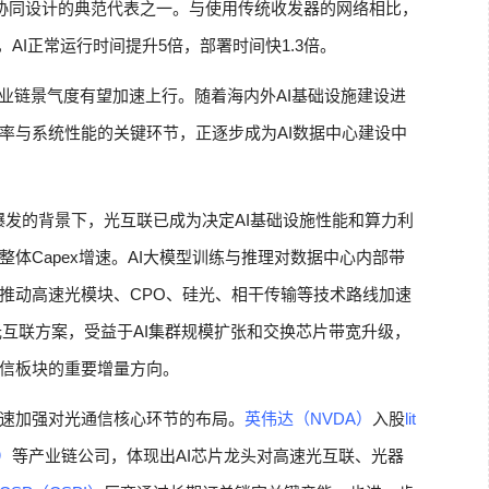
IA全栈协同设计的典范代表之一。与使用传统收发器的网络相比，
倍，AI正常运行时间提升5倍，部署时间快1.3倍。
产业链景气度有望加速上行。随着海内外AI基础设施建设进
率与系统性能的关键环节，正逐步成为AI数据中心建设中
爆发的背景下，光互联已成为决定AI基础设施性能和算力利
体Capex增速。AI大模型训练与推理对数据中心内部带
推动高速光模块、CPO、硅光、相干传输等技术路线加速
光互联方案，受益于AI集群规模扩张和交换芯片带宽升级，
信板块的重要增量方向。
速加强对光通信核心环节的布局。
英伟达（NVDA）
入股
lit
）
等产业链公司，体现出AI芯片龙头对高速光互联、光器