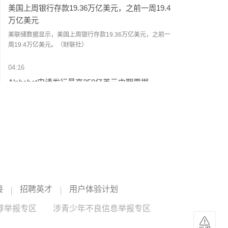
美国上周银行存款19.36万亿美元，之前一周19.4
万亿美元
美联储数据显示，美国上周银行存款19.36万亿美元，之前一
周19.4万亿美元。（财联社）
04:16
Alphabet申请发行最高250亿美元中期票据
根据美国证券交易委员会（SEC）披露文件，Alphabet提交
文件申请发行最高额度250亿美元的分系列中期票据。（新浪
财经）
04:07
美股收盘：标普500指数再创收盘新高 光通信板
块大涨
美股三大指数集体收涨，道指涨0.28%，标普500指数涨
0.62%，纳指涨1.3%。其中，标普500指数再创收盘新高。
接
招聘英才
用户体验计划
美股光通信板块大涨，Coherent涨超13%，Credo涨超8%，
康宁
--
迈威尔科技
--
Lumentum涨超6%，康宁涨超5%，迈威尔科技涨超3%。
荐举报专区
涉青少年不良信息举报专区
04:07