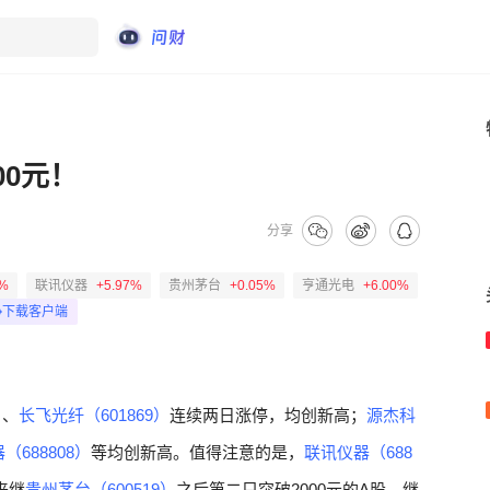
00元！
分享
9%
联讯仪器
+5.97%
贵州茅台
+0.05%
亨通光电
+6.00%
下载客户端
）
、
长飞光纤（601869）
连续两日涨停，均创新高；
源杰科
（688808）
等均创新高。值得注意的是，
联讯仪器（688
来继
贵州茅台（600519）
之后第二只突破2000元的A股，继