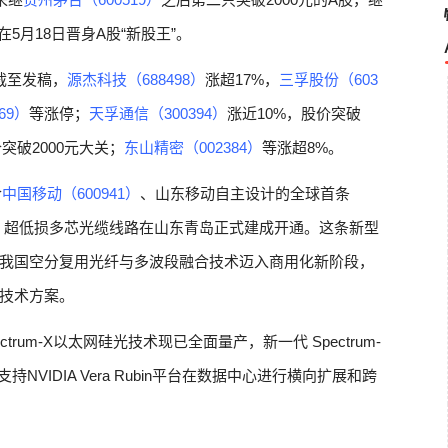
在5月18日晋身A股“新股王”。
截至发稿，
源杰科技（688498）
涨超17%，
三孚股份（603
69）
等涨停；
天孚通信（300394）
涨近10%，股价突破
突破2000元大关；
东山精密（002384）
等涨超8%。
合
中国移动（600941）
、山东移动自主设计的全球首条
段）超低损多芯光缆线路在山东青岛正式建成开通。这条新型
我国空分复用光纤与多波段融合技术迈入商用化新阶段，
技术方案。
pectrum-X以太网硅光技术现已全面量产，新一代 Spectrum-
VIDIA Vera Rubin平台在数据中心进行横向扩展和跨