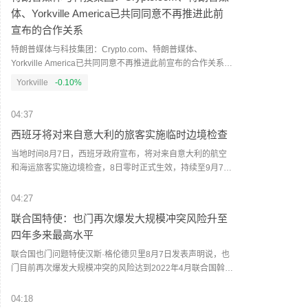
体、Yorkville America已共同同意不再推进此前
宣布的合作关系
特朗普媒体与科技集团：Crypto.com、特朗普媒体、
Yorkville America已共同同意不再推进此前宣布的合作关系。
（新浪财经）
Yorkville
-0.10%
04:37
西班牙将对来自意大利的旅客实施临时边境检查
当地时间8月7日，西班牙政府宣布，将对来自意大利的航空
和海运旅客实施边境检查，8日零时正式生效，持续至9月7
日。西班牙政府表示，相关措施主要包括核查旅客身份和国
籍；对非欧盟国家公民，还将查验签证或居留许可。（央视
04:27
新闻）
联合国特使：也门再次爆发大规模冲突风险升至
四年多来最高水平
联合国也门问题特使汉斯·格伦德贝里8月7日发表声明说，也
门目前再次爆发大规模冲突的风险达到2022年4月联合国斡旋
促成停火以来的最高水平。（财联社）
04:18