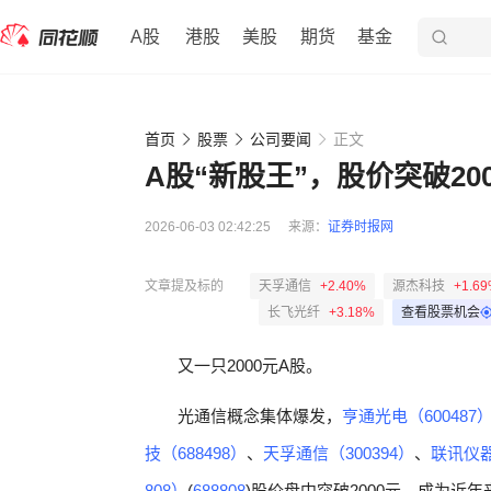
A股
港股
美股
期货
基金
首页
股票
公司要闻
正文
A股“新股王”，股价突破20
2026-06-03 02:42:25
来源：
证券时报网
文章提及标的
天孚通信
+2.40%
源杰科技
+1.6
长飞光纤
+3.18%
查看股票机会
又一只2000元A股。
光通信概念集体爆发，
亨通光电（600487
技（688498）
、
天孚通信（300394）
、
联讯仪器
808）
(
688808
)股价盘中突破2000元，成为近年