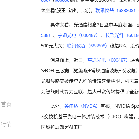
续坐稳“股王”宝座。此前，
联讯仪器（688808）
具体来看，光通信概念3日盘中再度走强，
938）
、
亨通光电（600487）
、
长飞光纤（6018
500元大关；
联讯仪器（688808）
涨超8%，股价
消息面上，近日，
亨通光电（600487）
联
S+C+L三波段（短波段+常规通信波段+长波
光缆线路突破传统光纤的传输容量极限，标志着
为智能时代算力互联、超大带宽传输提供了全新
首页
此外，
英伟达（NVDA）
宣布，NVIDIA S
X交换机基于光电一体封装技术（CPO）构建，支持N
行情
区域扩展部署AI工厂。