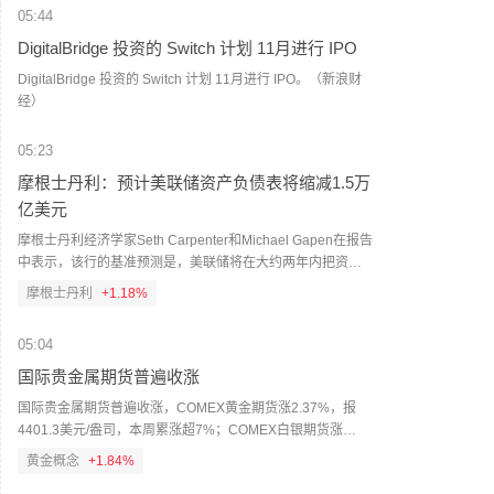
05:44
DigitalBridge 投资的 Switch 计划 11月进行 IPO
DigitalBridge 投资的 Switch 计划 11月进行 IPO。（新浪财
经）
05:23
摩根士丹利：预计美联储资产负债表将缩减1.5万
亿美元
摩根士丹利经济学家Seth Carpenter和Michael Gapen在报告
中表示，该行的基准预测是，美联储将在大约两年内把资产
负债表规模缩减约1.5万亿美元，最早可能从2027年第一季度
摩根士丹利
+1.18%
开始；合理的缩减区间为6000亿至2.5万亿美元。（财联社）
05:04
国际贵金属期货普遍收涨
国际贵金属期货普遍收涨，COMEX黄金期货涨2.37%，报
4401.3美元/盎司，本周累涨超7%；COMEX白银期货涨
3.56%，报63.8美元/盎司，本周累涨超10%。
黄金概念
+1.84%