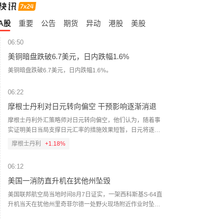
A股
重要
公告
期货
异动
港股
美股
06:50
美铜暗盘跌破6.7美元，日内跌幅1.6%
美铜暗盘跌破6.7美元，日内跌幅1.6%。
06:22
摩根士丹利对日元转向偏空 干预影响逐渐消退
摩根士丹利外汇策略师对日元转向偏空，他们认为，随着事
实证明美日当局支撑日元汇率的措施效果短暂，日元将逐步
走弱。当局联手支撑日元仅短暂提振了日元需求，并未扭转
摩根士丹利
+1.18%
其长期下行趋势。因此，策略师在维持中性立场的同时，转
为偏空倾向。“除非再次联合干预汇市，否则我们预计美元/日
06:12
元将逐步走高，”David Adams、Andrew Watrous和Molly
Nickolin周五写道。（财联社）
美国一消防直升机在犹他州坠毁
美国联邦航空局当地时间8月7日证实，一架西科斯基S-64直
升机当天在犹他州里奇菲尔德一处野火现场附近作业时坠
毁，机上两名乘员目前状况不明。（央视新闻）