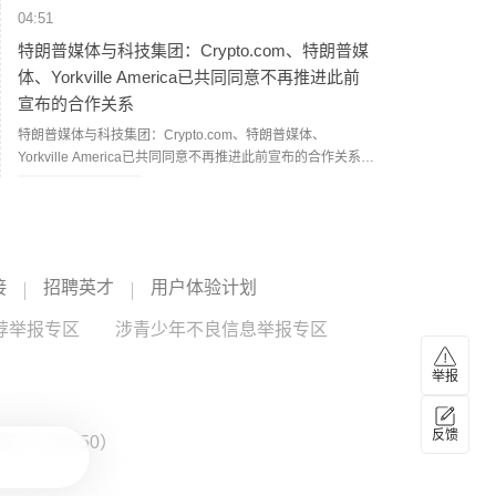
04:51
特朗普媒体与科技集团：Crypto.com、特朗普媒
体、Yorkville America已共同同意不再推进此前
宣布的合作关系
特朗普媒体与科技集团：Crypto.com、特朗普媒体、
Yorkville America已共同同意不再推进此前宣布的合作关系。
（新浪财经）
Yorkville
--
04:37
西班牙将对来自意大利的旅客实施临时边境检查
接
招聘英才
用户体验计划
当地时间8月7日，西班牙政府宣布，将对来自意大利的航空
和海运旅客实施边境检查，8日零时正式生效，持续至9月7
荐举报专区
涉青少年不良信息举报专区
日。西班牙政府表示，相关措施主要包括核查旅客身份和国
籍；对非欧盟国家公民，还将查验签证或居留许可。（央视
04:27
举报
新闻）
联合国特使：也门再次爆发大规模冲突风险升至
四年多来最高水平
反馈
：ZX0050）
联合国也门问题特使汉斯·格伦德贝里8月7日发表声明说，也
门目前再次爆发大规模冲突的风险达到2022年4月联合国斡旋