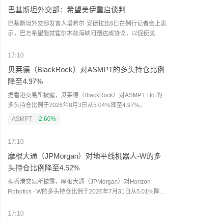
巴基斯坦外交部：希望美伊重启谈判
巴基斯坦外交部发言人塔希尔·安德拉比6日在例行记者会上表
示，巴方希望能就霍尔木兹海峡问题达成协议，以促使美国
和伊朗根据此前达成的谅解备忘录重启谈判。安德拉比表
示，缓和霍尔木兹海峡对峙局势“显然将为各方重返伊斯兰堡
17:10
谅解备忘录创造有利环境”，并重申巴基斯坦支持通过对话和
贝莱德（BlackRock）对ASMPT的多头持仓比例
平解决地区争端。（新华社）
降至4.97%
据香港交易所披露，贝莱德（BlackRock）对ASMPT Ltd.的
多头持仓比例于2026年8月3日从5.04%降至4.97%。
ASMPT
-2.60%
17:10
摩根大通（JPMorgan）对地平线机器人-W的多
头持仓比例降至4.52%
据香港交易所披露，摩根大通（JPMorgan）对Horizon
Robotics - W的多头持仓比例于2026年7月31日从5.01%降至
4.52%。
17:10