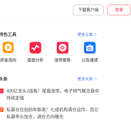
下载客户端
登录
特色工具
更多工具
资金流向
盘面分析
涨停聚焦
公告速递
头条
更多头条
400亿龙头2连板！尾盘涨停，电子特气概念盘中
1
持续走强
私募仓位创四年新高！七成机构满仓运作、百亿
2
私募带头加仓，调仓方向曝光