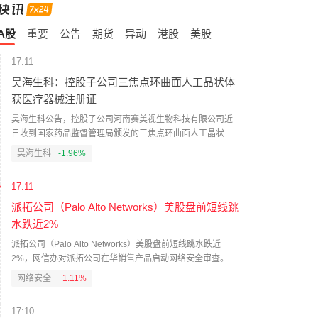
A股
重要
公告
期货
异动
港股
美股
17:11
昊海生科：控股子公司三焦点环曲面人工晶状体
获医疗器械注册证
昊海生科公告，控股子公司河南赛美视生物科技有限公司近
日收到国家药品监督管理局颁发的三焦点环曲面人工晶状体
产品《医疗器械注册证》，注册证有效期2026年8月4日至
昊海生科
-1.96%
2031年8月3日。该产品通过国家创新医疗器械特别审批程
序，成为国内首款获批上市的国产三焦点散光人工晶状体，
17:11
适用于成人白内障合并角膜散光患者无晶体眼的视力矫正。
本产品尚未形成销售，不会对公司近期业绩产生重大影响。
派拓公司（Palo Alto Networks）美股盘前短线跳
水跌近2%
派拓公司（Palo Alto Networks）美股盘前短线跳水跌近
2%，网信办对派拓公司在华销售产品启动网络安全审查。
网络安全
+1.11%
17:10