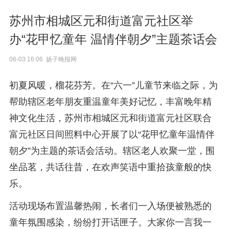
苏州市相城区元和街道富元社区举
办“花甲忆童年 温情伴朝夕”主题茶话会
06-03 16:06 扬子晚报网
初夏风暖，榴花芬芳。在“六一”儿童节来临之际，为
帮助辖区老年朋友重温童年美好记忆，丰富晚年精
神文化生活，苏州市相城区元和街道富元社区联合
富元社区日间照料中心开展了以“花甲忆童年温情伴
朝夕”为主题的茶话会活动。辖区老人欢聚一堂，围
坐品茗，共话往昔，在欢声笑语中重拾孩童般的快
乐。
活动现场布置温馨热闹，长者们一入场便被熟悉的
童年氛围感染，纷纷打开话匣子。大家你一言我一