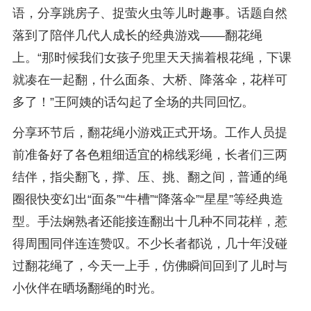
语，分享跳房子、捉萤火虫等儿时趣事。话题自然
落到了陪伴几代人成长的经典游戏——翻花绳
上。“那时候我们女孩子兜里天天揣着根花绳，下课
就凑在一起翻，什么面条、大桥、降落伞，花样可
多了！”王阿姨的话勾起了全场的共同回忆。
分享环节后，翻花绳小游戏正式开场。工作人员提
前准备好了各色粗细适宜的棉线彩绳，长者们三两
结伴，指尖翻飞，撑、压、挑、翻之间，普通的绳
圈很快变幻出“面条”“牛槽”“降落伞”“星星”等经典造
型。手法娴熟者还能接连翻出十几种不同花样，惹
得周围同伴连连赞叹。不少长者都说，几十年没碰
过翻花绳了，今天一上手，仿佛瞬间回到了儿时与
小伙伴在晒场翻绳的时光。