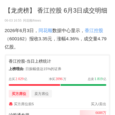
【龙虎榜】 香江控股 6月3日成交明细
06-03 16:55 同花顺iNews
2026年6月3日，
同花顺
数据中心显示，
香江控股
（600162）报收3.35元，涨幅4.36%，成交量4.79
亿股。
香江控股-当日上榜统计
日振幅值达15%的证券
上榜理由:
2.029
2096
1.819
总买
亿
净买
万
总卖
亿
买方席位
卖方席位
买方席位前5
买入/卖出
6688万