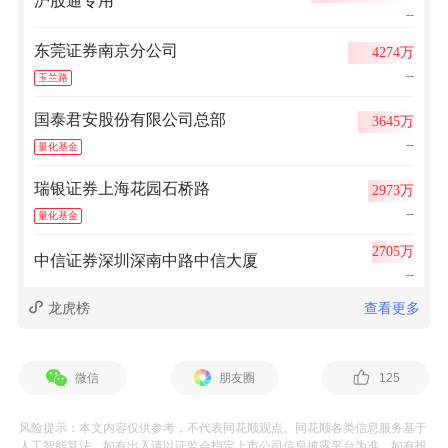
沪股通专用
--
东莞证券南京分公司
4274万
--
玉兰路
国泰君安股份有限公司总部
3645万
--
量化基金
瑞银证券上海花园石桥路
2973万
--
量化基金
2705万
中信证券深圳深南中路中信大厦
--
龙虎榜
查看更多
微信
朋友圈
125
风险提示：本文内容仅供参考，不代表同花顺观点。同花顺各类信息服务基于
人工智能算法，如有出入请以证监会指定上市公司信息披露平台为准。如有投