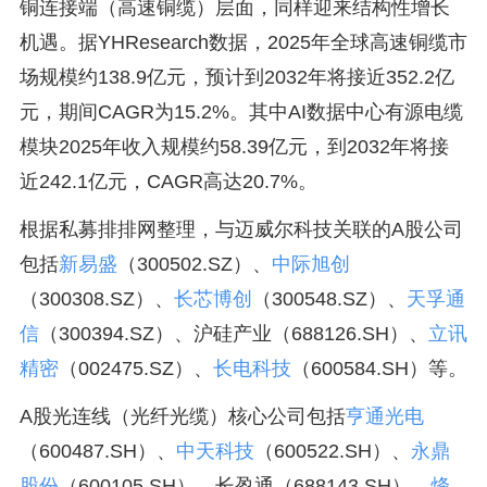
铜连接端（高速铜缆）层面，同样迎来结构性增长
机遇。据YHResearch数据，2025年全球高速铜缆市
场规模约138.9亿元，预计到2032年将接近352.2亿
元，期间CAGR为15.2%。其中AI数据中心有源电缆
模块2025年收入规模约58.39亿元，到2032年将接
近242.1亿元，CAGR高达20.7%。
根据私募排排网整理，与迈威尔科技关联的A股公司
包括
新易盛
（300502.SZ）、
中际旭创
（300308.SZ）、
长芯博创
（300548.SZ）、
天孚通
信
（300394.SZ）、沪硅产业（688126.SH）、
立讯
精密
（002475.SZ）、
长电科技
（600584.SH）等。
A股光连线（光纤光缆）核心公司包括
亨通光电
（600487.SH）、
中天科技
（600522.SH）、
永鼎
股份
（600105.SH）、长盈通（688143.SH）、
烽