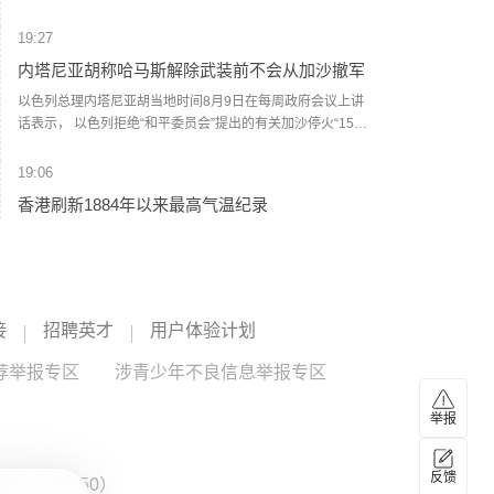
穆杰塔巴·哈梅内伊在该委员会的代表。(央视新闻)
19:27
内塔尼亚胡称哈马斯解除武装前不会从加沙撤军
以色列总理内塔尼亚胡当地时间8月9日在每周政府会议上讲
话表示， 以色列拒绝“和平委员会”提出的有关加沙停火“15点
方案”，在巴勒斯坦伊斯兰抵抗运动（哈马斯）彻底解除武装
前，以军不会从加沙地带撤退，并强调在其任内绝不允许建
19:06
立巴勒斯坦国，也绝不允许伊朗拥有核武器。(央视新闻)
香港刷新1884年以来最高气温纪录
香港天文台9日表示，截至当日15时30分，天文台录得最高气
温36.9度，是1884年有记录以来香港的最高气温。上水录得
最高气温39.8度，是天文台自设置自动气象站以来在香港境
内录得的最高纪录。天文台表示，台风“白海豚”的外围下沉气
19:04
流正为广东带来普遍晴朗及极端酷热的天气。未来一两日持
接
招聘英才
用户体验计划
国家海洋预报台继续发布海浪红色警报
续极端酷热，部分地区气温达37度或以上。（央视新闻）
荐举报专区
记者从自然资源部获悉，今天（9日）16时，国家海洋预报台
涉青少年不良信息举报专区
继续发布海浪红色警报。预计8月9日下午到10日下午，东海
将出现7到12米的狂浪到狂涛区，近海海域海浪预警级别为橙
举报
色；浙江近岸海域将出现5到8米的巨浪到狂浪，该近岸海域
18:56
海浪预警级别为红色，上海、福建北部近岸海域将出现3到5
伊朗最高领袖与总统会谈
反馈
米的大浪到巨浪，该近岸海域海浪预警级别为橙色，江苏南
：ZX0050）