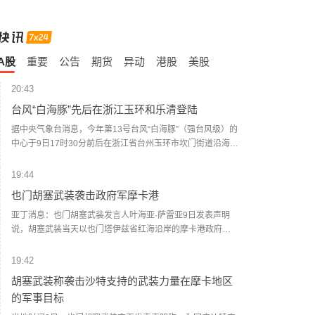
A股
重要
公告
期货
异动
港股
美股
20:43
台风“白海豚”先后在浙江玉环和乐清登陆
据中央气象台消息，今年第13号台风“白海豚”（强台风级）的
中心于9日17时30分前后在浙江省台州玉环市坎门街道沿海登
陆，登陆时中心附近最大风力有14级（42米/秒），中心最低
气压为945百帕。登陆玉环后，“白海豚”（台风级）的中心于
19:44
9日18时40分前后在温州乐清市翁垟街道沿海二次登陆。 浙
也门胡塞武装袭击政府军摩卡港
江省气象台提醒，台风“白海豚”登陆后将贯穿浙江，强风暴雨
范围广、影响时间长，可能引发山洪、地质灾害、中小河流
亚丁消息：也门胡塞武装发言人叶海亚·萨雷亚9日发表声明
洪水和城市积涝等次生灾害，需全力做好台风灾害防御。(新
说，胡塞武装当天以也门塔伊兹省红海沿岸的摩卡港政府军
华社)
集结点和武器库为目标，动用大量弹道导弹和无人机发动了
大规模攻击。 据也门政府媒体9日援引摩卡港负责人阿卜杜勒
19:42
马利克·沙拉比的话报道说，袭击波及港口内的民用设施。防
胡塞武装称袭击沙特支持的武装力量在摩卡地区
空部队在摩卡上空拦截了胡塞武装的无人机。 社交媒体上流
的军事目标
传的视频画面显示，遭袭现场浓烟滚滚。 一名摩卡当地官员
告诉新华社记者，该港口遭到弹道导弹和无人机的猛烈攻