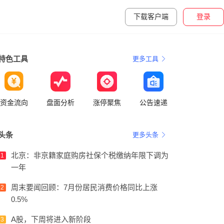
下载客户端
登录
特色工具
更多工具
资金流向
盘面分析
涨停聚焦
公告速递
头条
更多头条
北京：非京籍家庭购房社保个税缴纳年限下调为
1
一年
周末要闻回顾：7月份居民消费价格同比上涨
2
0.5%
A股，下周将进入新阶段
3