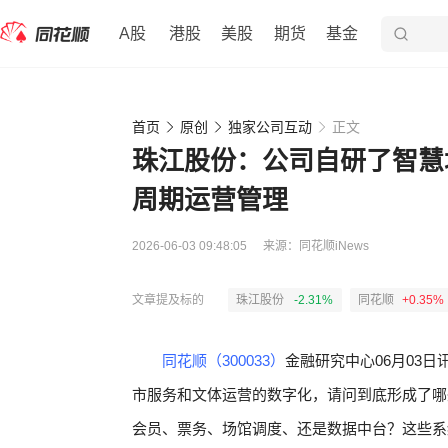
A股
港股
美股
期货
基金
首页
原创
独家公司互动
正文
珠江股份：公司自研了智慧
周期运营管理
2026-06-03 09:48:05
来源：
同花顺iNews
文章提及标的
珠江股份
-2.31%
同花顺
+0.35%
同花顺（300033）
金融研究中心06月03日
市服务和文体运营的数字化，请问到底形成了哪
会员、票务、场馆调度、还是数据中台？这些系