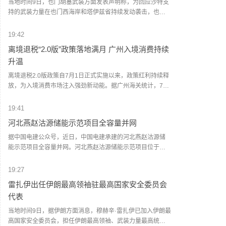
当地时间9日，也门胡塞武装方面发表声明称，为回应沙特支
击，港口设施被严重破坏。一些港口工作人员被困，但尚未
持的武装力量在也门西海岸和塔伊兹省持续发动袭击，也门
有人员伤亡的报告。(新华社)
胡塞武装当天对沙特支持的武装力量在摩卡地区的军事集结
和武器库发动了一次“大规模、高强度”军事行动。声明称，此
19:42
次行动使用大量弹道导弹和无人机，目标包括沙特支持的武
离境退税“2.0版”政策落地满月 广州入境消费持续
装力量在摩卡地区的军事集结人员及武器仓库。声明称，袭
升温
击“命中准确”，造成相关武器装备大范围损毁，并导致数十人
死伤，其中包括沙特人员。声明还称，也门胡塞武装将继续
离境退税2.0版政策自7月1日正式实施以来，政策红利持续释
监视和跟踪沙特支持的武装力量的军事调动和人员集结，并
放，为入境消费市场注入强劲新动能。据广州海关统计，7月
对相关目标实施“精准、直接”的打击。(央视新闻)
1日至8月8日，广州白云机场海关已验放境外旅客离境退税申
请单约1.9万份，申请单金额约1亿元，同比分别增长约5倍、
19:41
1.5倍。据统计，今年1至7月，广州白云机场海关累计验放境
河北燕赵沽源储能示范项目全容量并网
外旅客离境退税申请单超8.9万份，申请单金额超4.86亿元，
同比分别增长7.5倍、1.4倍。(人民财讯)
据中国电建公众号，近日，中国电建承建的河北燕赵沽源储
能示范项目全容量并网。河北燕赵沽源储能示范项目位于张
家口市沽源县西辛营乡，采用了先进的300兆瓦/600兆瓦时磷
酸铁锂储能系统，共安装48组6.25兆瓦/12.5兆瓦时储能单
19:27
元，配套建设了一座220千伏升压站及相关电气附属设施。
雷扎伊出任伊朗最高领袖驻最高国家安全委员会
(人民财讯)
代表
当地时间9日，据伊朗方面消息，穆赫辛·雷扎伊已加入伊朗最
高国家安全委员会，担任伊朗最高领袖、武装力量最高统帅