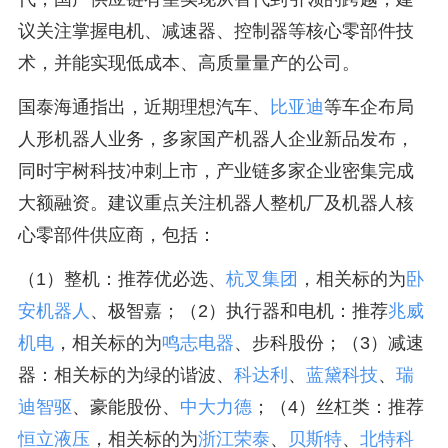
议关注掌握电机、减速器、控制器等核心零部件技
术，并能实现低成本、高质量量产的公司。
国泰海通指出，近期理想汽车、
比亚迪
等车企布局
人形机器人业务，多家国产机器人企业新品发布，
同时宇树科技冲刺上市，产业链多家企业密集完成
大额融资。建议重点关注机器人整机厂及机器人核
心零部件供应商，包括：
（1）整机：推荐优必选、
杭叉集团
，相关标的为
卧
安机器人
、极智嘉；（2）执行器和电机：推荐
兆威
机电
，相关标的为
鸣志电器
、步科股份；（3）减速
器：相关标的为绿的谐波、
科达利
、
蓝黛科技
、
瑞
迪智驱
、豪能股份、
中大力德
；（4）丝杠类：推荐
恒立液压
，相关标的为
浙江荣泰
、
贝斯特
、
北特科