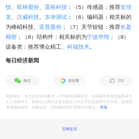
技
、
双林股份
、
震裕科技
；（5）传感器：推荐
安培
龙
、
汉威科技
、
东华测试
；（6）编码器：相关标的
为峰岹科技、
亚普股份
；（7）关节铰链：推荐
长盈
精密
；（8）结构件：相关标的为
宁波华翔
；（9）
设备类：推荐博众精工、
科瑞技术
。
每日经济新闻
微信
朋友圈
332
风险提示：本文内容仅供参考，不代表同花顺观点。同花顺各类信息服务基于
人工智能算法，如有出入请以证监会指定上市公司信息披露平台为准。如有投
资者据此操作，风险自担，同花顺对此不承担任何责任。
举报
官网首页