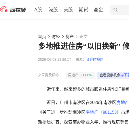
A股
港股
美股
期货
基金
首页
财经
房产
正文
多地推进住房“以旧换新” 
2026-06-03 12:29:17
来源：
证券时报网
文章提及标的
房地产
-1.06%
查看股票机会
下
近年来，越来越多的城市跟进住房“以旧换
近日，广州市南沙区在2026年南沙区
房地产
《关于进一步推动南沙区
房地产（881153）
市场
新提质扩容、探索商办物业入学、推行现房销售