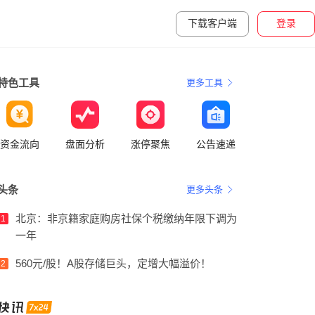
下载客户端
登录
特色工具
更多工具
资金流向
盘面分析
涨停聚焦
公告速递
头条
更多头条
北京：非京籍家庭购房社保个税缴纳年限下调为
1
一年
560元/股！A股存储巨头，定增大幅溢价！
2