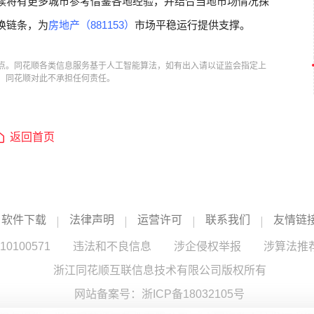
后续将有更多城市参考借鉴各地经验，并结合当地市场情况探
换链条，为
房地产（881153）
市场平稳运行提供支撑。
点。同花顺各类信息服务基于人工智能算法，如有出入请以证监会指定上
，同花顺对此不承担任何责任。
返回首页
软件下载
法律声明
运营许可
联系我们
友情链
100571
违法和不良信息
涉企侵权举报
涉算法推
浙江同花顺互联信息技术有限公司版权所有
网站备案号：
浙ICP备18032105号