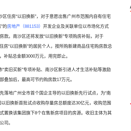
沙区住房“以旧换新”，对于意愿出售广州市范围内自有住宅
”的
房地产（881153）
开发企业及关联单位以市场化方式
”购房款。南沙区还将发放“以旧换新”专项购房补贴，对于
南沙区住房“以旧换新”的居民个人，按所购新建商品住宅购房款总
，补贴总金额3000万元，用完即止。
市“卖旧买新”专项补贴、南沙区新引进人才生活补贴等激励
部叠加后，最高可节约购房款17万元。
先落地广州全市首个国企主导的以旧换新先行试点，为“南
团以旧换新首批试点收购存量房总额度达30亿元，收购范围
式置换该集团旗下8个在售新房项目的房源。收旧主体为其
公司。