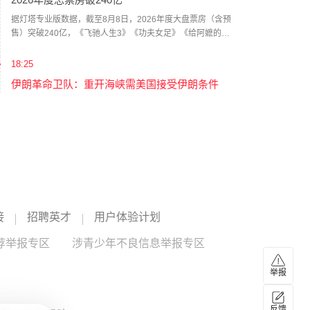
突的担忧，提出寻求退出对伊战事的可能性。报道说，相较
于派遣地面部队，特朗普更倾向于通过空袭伊朗来达成作战
据灯塔专业版数据，截至8月8日，2026年度大盘票房（含预
目标，但凯恩等人认为“不太可能实现”。（新华社）
售）突破240亿，《飞驰人生3》《功夫女足》《给阿嬷的情
书》《镖人：风起大漠》《八仙！》暂列年度票房前五名。
（财联社）
18:25
伊朗革命卫队：重开海峡需美国接受伊朗条件
伊朗革命卫队发言人今天（8月8日）表示，重新开放霍尔木
兹海峡取决于美国完全接受伊朗的条件，与伊朗当前与阿曼
的协商情况无关。（CCTV国际时讯）
17:26
江波龙完成37亿元定增事项 发行价格为560元/股
较最新收盘价溢价45%
江波龙公告称，公司完成向特定对象发行股票，实际发行
接
招聘英才
用户体验计划
660.71万股，发行价格为560.00元/股，募集资金总额37亿
元，扣除发行费用后净额36.68亿元。发行对象最终确定为21
江波龙
--
荐举报专区
涉青少年不良信息举报专区
家，包括易方达基金、金长江、赵启祥、贺伟等，限售期均
为6个月。注：截至周五收盘，江波龙报386.6元/股，此次定
17:22
举报
增价格较收盘价溢价45%。
福建维持防台风三级应急响应
反馈