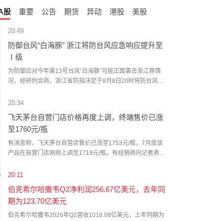
A股
重要
公告
期货
异动
港股
美股
20:49
防御台风“白海豚” 浙江将防台风应急响应提升至
Ⅰ级
为防御应对今年第13号台风“白海豚”可能正面袭击浙江等情
况，经研判会商，浙江省防指决定于8月8日20时将防台风应
急响应提升至Ⅰ级，要求各地各部门密切关注台风发展动
态，按预案方案全力做好各项防台风工作，必要时宣布进入
20:34
紧急防汛期，采取停止户外集体活动、停工、停课、停业、
飞天茅台自营门店价格再度上调，终端售价已涨
停运和封闭交通道路等措施。（新华社）
至1760元/瓶
有消息称，飞天茅台自营店售价已涨至1753元/瓶，7月底该
产品在自营门店刚刚上调至1719元/瓶。有经销商向记者表
示，当前飞天茅台终端售价已涨至1760元/瓶。这已经是茅台
自营门店今年第二次独立提价。7月底，记者从茅台自营门店
20:11
处获悉，公司自营体系飞天茅台酒零售价调整为1719元/瓶。
伯克希尔哈撒韦Q2净利润256.67亿美元，去年同
值得一提的是，与上一次飞天茅台酒单品提价不同，除飞天
期为123.70亿美元
茅台之外，五星、经典版马年生肖、精品茅台三款产品售价
也有所上调，分别涨至1743元/瓶、1951元/瓶、2410元/瓶。
伯克希尔哈撒韦2026年Q2营收1018.08亿美元，上年同期为