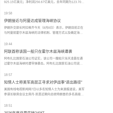
据了解，取消自营体系分销模式后，茅台自营体系由线下自
925.15亿美元；净利润256.67亿美元，去年同期为123.70亿
营门店与i茅台构成，销售贵州茅台酒全系产品，分别聚焦B端
美元；运营利润为129.83亿美元，去年同期为111.60亿美
与C端消费群体。如今，两大渠道执行两个不同售价，形成线
元。
19:58
上线下“双价格体系”。在业内看来，这一系列举措核心目标在
伊朗接近与阿曼达成管理海峡协议
于掌握定价主导权。随着“i茅台”的出现，价格主导权已经从经
销商和黄牛手中转移到厂方。公司可以根据实时动态，调节
伊朗外交部长阿拉格齐今天（8月8日）表示，伊朗目前正在
传统渠道发货与i茅台的供货节奏，在挤压灰色炒作空间的同
与阿曼就霍尔木兹海峡的法律机制、管理方式以及确定海峡
时，为社会渠道保留合理利润。（每日经济新闻）
船舶通行路线进行谈判，双方已经非常接近达成协议。但
是，霍尔木兹海峡能否重新开放还取决于其他条件，包括美
19:44
国对其违反美伊谅解备忘录的行为作出弥补。阿拉格齐说，
阿联酋称该国一船只在霍尔木兹海峡遭袭
过去霍尔木兹海峡存在一套分道通航制，但伊朗认为，原有
路线已经不再适合作为船舶通行路线，伊方无法接受继续使
阿布扎比国家石油公司证实，该公司一艘船只当天凌晨在通
用该路线。因此，有必要规划一套新的通航机制，不过这涉
过霍尔木兹海峡时遭导弹袭击。阿布扎比国家石油公司说，
及复杂的技术和法律问题。目前双方正在讨论的是一条临时
袭击未造成人员受伤，目前局面可控。该公司并未提供遭袭
通航路线。在新的正式通航路线最终确定之前，将首先设立
船只具体类型、导弹来源以及船只受损情况等更多细节。
18:57
一条临时航道，并以此作为未来正式路线的基础。在这一问
（新华社）
知情人士称美军高层正寻求对伊战事“退出路径”
题上，伊朗和阿曼两国的军事部门已根据现有海图展开磋
商。待相关谈判完成并形成最终结论后，新的通航路线将得
美国有线电视新闻网7日以多名知情人士为来源报道说，美军
到确定。（CCTV国际时讯）
参谋长联席会议主席丹·凯恩近期向总统特朗普的多名高级顾
问表示，美国需要找到从伊朗战事中退出的路径。报道援引
知情人士的话说，过去几周内，凯恩同中央情报局局长拉特
18:51
克利夫、国务卿鲁比奥和副总统万斯等讨论了对升级军事冲
2026年度总票房破240亿