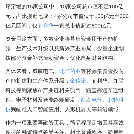
序定增的15家公司中，10家公司总市值不足100亿
元，占比接近七成；4家公司市值位于100亿元至300
亿元区间；仅
菲利华
一家总市值超过600亿元。
资金用途方面，多数企业将募集资金用于产能扩
张、生产技术升级以及新兴产业布局，少量企业划
拨部分资金补充流动资金，优化自身财务结构。
具体来看，威腾电气、
北陆药业
等将募集资金投向
产能扩建和生产体系升级；
金信诺
、菲利华、九联
科技等则聚焦AI产业链相关项目，涵盖高速互连组
件、电子材料及智能终端研发；
凯发电气
、
北特科
技
则瞄准人工智能应用、人形机器人等前沿领域。
作为一项重要再融资工具，简易程序定增因其高效
便捷的融资特点备受关注。相比普通程序，简易程