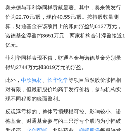
奥来德与菲利华同样贡献显著。其中，奥来德发行
价为22.70元/股，现价40.55元/股。按持股数量测
算，财通基金在该项目上的账面浮盈约6127万元，
诺德基金浮盈约3651万元，两家机构合计浮盈接近1
亿元。
菲利华同样表现不俗，财通基金与诺德基金分别录
得约2744万元和3019万元的浮盈。
此外，
中欣氟材
、
长华化学
等项目虽然股价涨幅相
对有限，但最新股价均高于发行价格，参与机构实
现不同程度的账面盈利。
反观浮亏标的，整体亏损规模可控、影响较小。诺
德基金、财通基金参与的三只浮亏个股均为小幅破
发状态，
永创智能
、北陆药业、
柳钢股份
每股较发