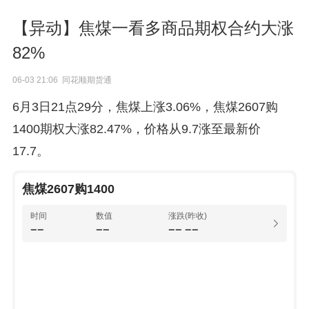
【异动】焦煤一看多商品期权合约大涨
82%
06-03 21:06 同花顺期货通
6月3日21点29分，焦煤上涨3.06%，焦煤2607购
1400期权大涨82.47%，价格从9.7涨至最新价
17.7。
焦煤2607购1400
时间
数值
涨跌(昨收)
--
--
--
--