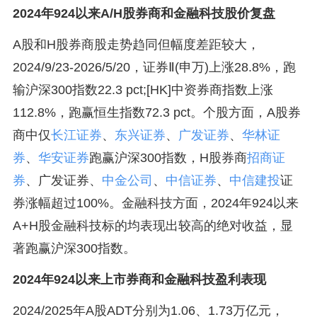
2024年924以来A/H股券商和金融科技股价复盘
A股和H股券商股走势趋同但幅度差距较大，
2024/9/23-2026/5/20，证券Ⅱ(申万)上涨28.8%，跑
输沪深300指数22.3 pct;[HK]中资券商指数上涨
112.8%，跑赢恒生指数72.3 pct。个股方面，A股券
商中仅
长江证券
、
东兴证券
、
广发证券
、
华林证
券
、
华安证券
跑赢沪深300指数，H股券商
招商证
券
、广发证券、
中金公司
、
中信证券
、
中信建投
证
券涨幅超过100%。金融科技方面，2024年924以来
A+H股金融科技标的均表现出较高的绝对收益，显
著跑赢沪深300指数。
2024年924以来上市券商和金融科技盈利表现
2024/2025年A股ADT分别为1.06、1.73万亿元，