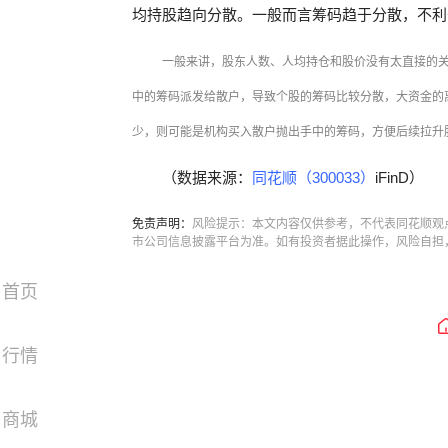
均持股趋向分散。一般而言筹码趋于分散，不利
一般来讲，股东人数、人均持仓和股价没有太直接的
中的筹码派发给散户，导致个股的筹码比较分散，大资金的
少，则可能是机构买入散户抛出手中的筹码，方便后续拉升
（数据来源：
同花顺（300033）
iFinD）
免责声明：
风险提示：本文内容仅供参考，不代表同花顺观
市公司信息披露平台为准。如有投资者据此操作，风险自担
首页
行情
商城