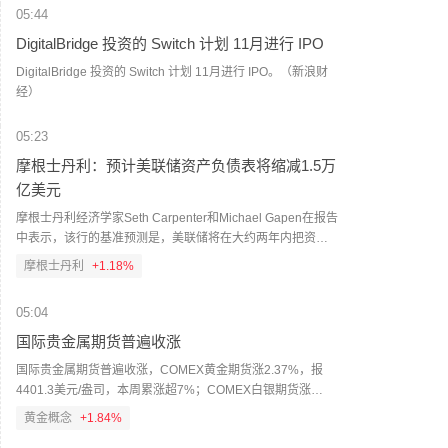
05:44
DigitalBridge 投资的 Switch 计划 11月进行 IPO
DigitalBridge 投资的 Switch 计划 11月进行 IPO。（新浪财
经）
05:23
摩根士丹利：预计美联储资产负债表将缩减1.5万
亿美元
摩根士丹利经济学家Seth Carpenter和Michael Gapen在报告
中表示，该行的基准预测是，美联储将在大约两年内把资产
负债表规模缩减约1.5万亿美元，最早可能从2027年第一季度
摩根士丹利
+1.18%
开始；合理的缩减区间为6000亿至2.5万亿美元。（财联社）
05:04
国际贵金属期货普遍收涨
国际贵金属期货普遍收涨，COMEX黄金期货涨2.37%，报
4401.3美元/盎司，本周累涨超7%；COMEX白银期货涨
3.56%，报63.8美元/盎司，本周累涨超10%。
黄金概念
+1.84%