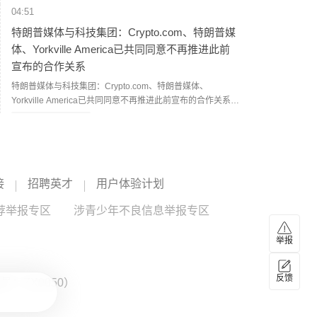
04:51
特朗普媒体与科技集团：Crypto.com、特朗普媒
体、Yorkville America已共同同意不再推进此前
宣布的合作关系
特朗普媒体与科技集团：Crypto.com、特朗普媒体、
Yorkville America已共同同意不再推进此前宣布的合作关系。
（新浪财经）
Yorkville
--
04:37
西班牙将对来自意大利的旅客实施临时边境检查
接
招聘英才
用户体验计划
当地时间8月7日，西班牙政府宣布，将对来自意大利的航空
和海运旅客实施边境检查，8日零时正式生效，持续至9月7
荐举报专区
涉青少年不良信息举报专区
日。西班牙政府表示，相关措施主要包括核查旅客身份和国
籍；对非欧盟国家公民，还将查验签证或居留许可。（央视
04:27
举报
新闻）
联合国特使：也门再次爆发大规模冲突风险升至
四年多来最高水平
反馈
：ZX0050）
联合国也门问题特使汉斯·格伦德贝里8月7日发表声明说，也
门目前再次爆发大规模冲突的风险达到2022年4月联合国斡旋