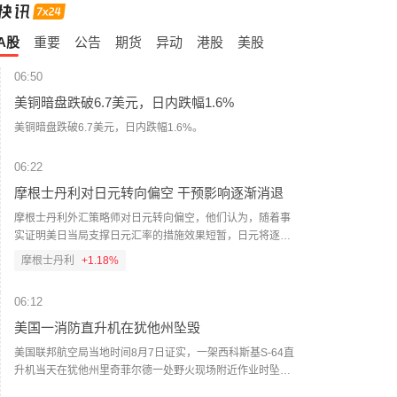
A股
重要
公告
期货
异动
港股
美股
06:50
美铜暗盘跌破6.7美元，日内跌幅1.6%
美铜暗盘跌破6.7美元，日内跌幅1.6%。
06:22
摩根士丹利对日元转向偏空 干预影响逐渐消退
摩根士丹利外汇策略师对日元转向偏空，他们认为，随着事
实证明美日当局支撑日元汇率的措施效果短暂，日元将逐步
走弱。当局联手支撑日元仅短暂提振了日元需求，并未扭转
摩根士丹利
+1.18%
其长期下行趋势。因此，策略师在维持中性立场的同时，转
为偏空倾向。“除非再次联合干预汇市，否则我们预计美元/日
06:12
元将逐步走高，”David Adams、Andrew Watrous和Molly
Nickolin周五写道。（财联社）
美国一消防直升机在犹他州坠毁
美国联邦航空局当地时间8月7日证实，一架西科斯基S-64直
升机当天在犹他州里奇菲尔德一处野火现场附近作业时坠
毁，机上两名乘员目前状况不明。（央视新闻）