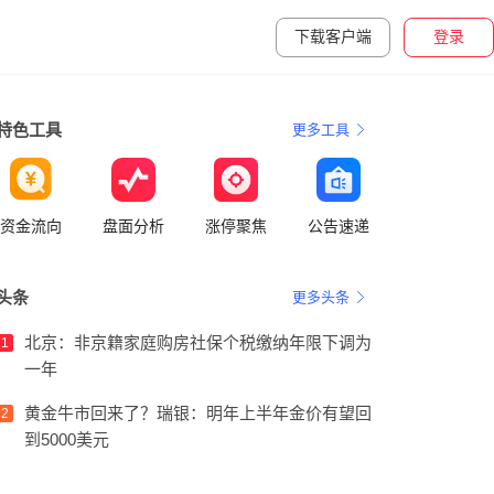
下载客户端
登录
特色工具
更多工具
资金流向
盘面分析
涨停聚焦
公告速递
头条
更多头条
北京：非京籍家庭购房社保个税缴纳年限下调为
1
一年
黄金牛市回来了？瑞银：明年上半年金价有望回
2
到5000美元