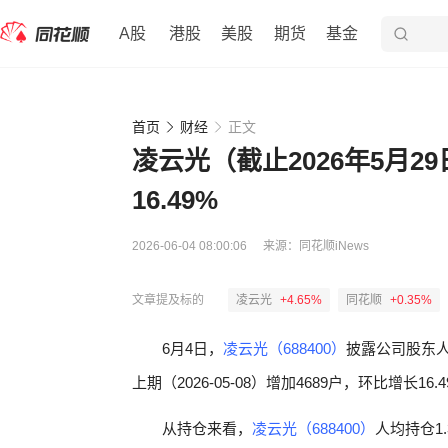
A股
港股
美股
期货
基金
首页
财经
正文
凌云光（截止2026年5月29
16.49%
2026-06-04 08:00:06
来源：
同花顺iNews
文章提及标的
凌云光
+4.65%
同花顺
+0.35%
6月4日，
凌云光（688400）
披露公司股东人
上期（2026-05-08）增加4689户，环比增长16.
从持仓来看，
凌云光（688400）
人均持仓1.