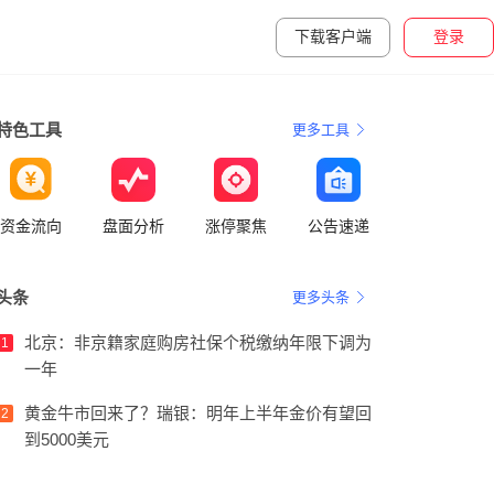
下载客户端
登录
特色工具
更多工具
资金流向
盘面分析
涨停聚焦
公告速递
头条
更多头条
北京：非京籍家庭购房社保个税缴纳年限下调为
1
一年
黄金牛市回来了？瑞银：明年上半年金价有望回
2
到5000美元