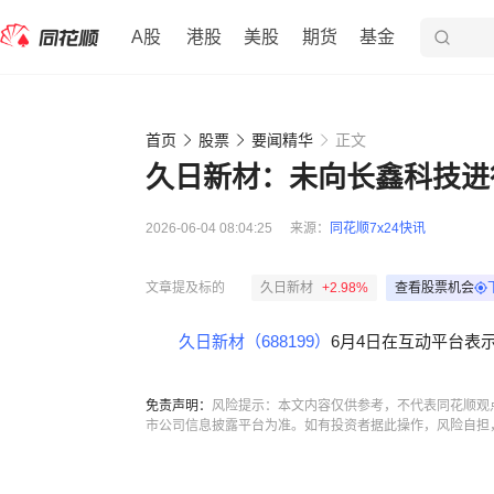
A股
港股
美股
期货
基金
首页
股票
要闻精华
正文
久日新材：未向长鑫科技进
2026-06-04 08:04:25
来源：
同花顺7x24快讯
文章提及标的
久日新材
+2.98%
查看股票机会
久日新材（688199）
6月4日在互动平台表
免责声明：
风险提示：本文内容仅供参考，不代表同花顺观
市公司信息披露平台为准。如有投资者据此操作，风险自担