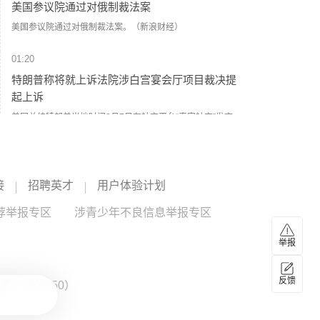
美国参议院通过对俄制裁法案
美国参议院通过对俄制裁法案。（新浪财经）
01:20
特朗普称将就上诉法院涉白宫宴会厅项目裁决提
起上诉
美国总统特朗普当地时间8月7日在社交平台“真实社交”发文
称，将立即就联邦上诉法院阻止白宫宴会厅项目的裁决向美
国最高法院提出上诉，并称该裁决“出于政治动机且违法”。
（财联社）
01:18
美联邦航空局发布适航指令 要求检查部分波音客
接
招聘英才
用户体验计划
机
荐举报专区
涉青少年不良信息举报专区
美国联邦航空局当地时间8月6日发布适航指令，适用于三个
型号的波音客机，估计影响471架在美国注册的飞机。美国联
举报
邦航空局表示，此前收到报告称，部分客机机身出现裂纹，
波音
--
相关问题可能对飞机结构完整性产生不利影响。指令要求对
这些飞机进行检查。该指令将于9月10日生效。（央视新闻）
反馈
：ZX0050）
01:10
美国至8月7日当周石油钻井总数454口，前值451