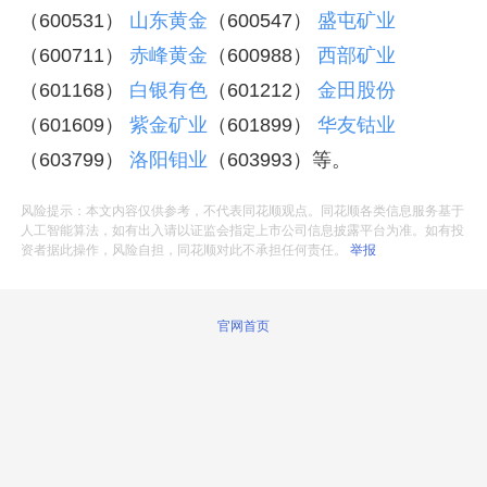
（600531）
山东黄金
（600547）
盛屯矿业
（600711）
赤峰黄金
（600988）
西部矿业
（601168）
白银有色
（601212）
金田股份
（601609）
紫金矿业
（601899）
华友钴业
（603799）
洛阳钼业
（603993）等。
风险提示：本文内容仅供参考，不代表同花顺观点。同花顺各类信息服务基于
人工智能算法，如有出入请以证监会指定上市公司信息披露平台为准。如有投
资者据此操作，风险自担，同花顺对此不承担任何责任。
举报
官网首页