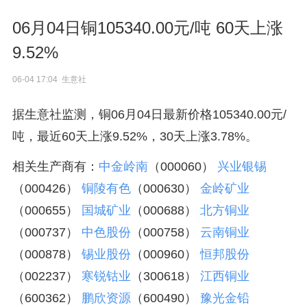
06月04日铜105340.00元/吨 60天上涨
9.52%
06-04 17:04 生意社
据生意社监测，铜06月04日最新价格105340.00元/
吨，最近60天上涨9.52%，30天上涨3.78%。
相关生产商有：
中金岭南
（000060）
兴业银锡
（000426）
铜陵有色
（000630）
金岭矿业
（000655）
国城矿业
（000688）
北方铜业
（000737）
中色股份
（000758）
云南铜业
（000878）
锡业股份
（000960）
恒邦股份
（002237）
寒锐钴业
（300618）
江西铜业
（600362）
鹏欣资源
（600490）
豫光金铅