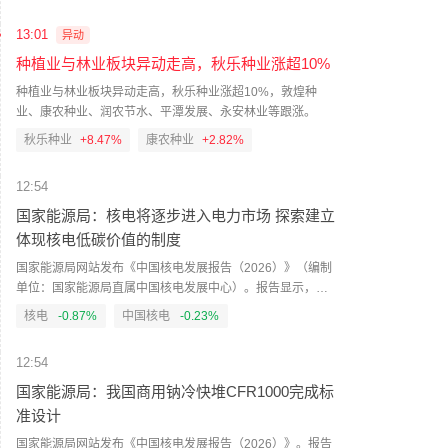
撤离的逾1700名居民已获准返家。富埃戈火山于3日清晨开始
喷发，熔岩沿山坡倾泻而下，火山灰、碎屑和高温气体形成
13:01
异动
的喷发柱高达数千米。危地马拉国家减灾协调委员会4日在火
种植业与林业板块异动走高，秋乐种业涨超10%
山周边三省拉响最高级别警报。该委员会5日提醒说，鉴于形
势已经安全，被要求撤离的民众可以返回家中，但仍要保持
种植业与林业板块异动走高，秋乐种业涨超10%，敦煌种
警惕，因为火山随时可能再次喷发。（央视新闻）
业、康农种业、润农节水、平潭发展、永安林业等跟涨。
秋乐种业
+8.47%
康农种业
+2.82%
12:54
国家能源局：核电将逐步进入电力市场 探索建立
体现核电低碳价值的制度
国家能源局网站发布《中国核电发展报告（2026）》（编制
单位：国家能源局直属中国核电发展中心）。报告显示，在
全国统一电力市场体系有关政策指导下，核电将逐步进入电
核电
-0.87%
中国核电
-0.23%
力市场，需加强核电参与电力市场的政策机制研究，探索建
立体现核电低碳价值的制度，提升核电在市场的竞争力和友
12:54
好性。
国家能源局：我国商用钠冷快堆CFR1000完成标
准设计
国家能源局网站发布《中国核电发展报告（2026）》。报告