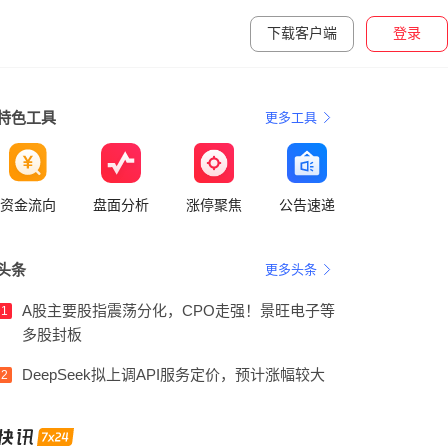
下载客户端
登录
特色工具
更多工具
资金流向
盘面分析
涨停聚焦
公告速递
头条
更多头条
A股主要股指震荡分化，CPO走强！景旺电子等
1
多股封板
DeepSeek拟上调API服务定价，预计涨幅较大
2