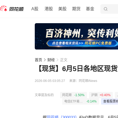
A股
港股
美股
期货
基金
首页
财经
正文
【现货】6月5日各地区现
2026-06-05 03:05:27
来源：
同花顺iNews
文章提及标的
同花顺
-1.50%
沪铜
+0.40%
电信ETF易方达
-0.14%
查看股票
据
同花顺（300033）
iFInD数据显示，6