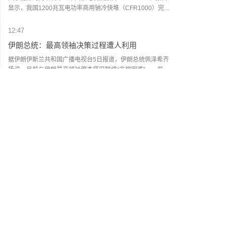
显示，我国1200兆瓦电功率商用钠冷快堆（CFR1000）完成
标准设计，具备燃料增殖和核废料嬗变双重能力；2兆瓦热功
率液态燃料钍基熔盐实验堆首次实现钍铀核燃料转换，成为
12:47
国际上唯一在运且实现钍燃料入堆的液态燃料熔盐堆；300兆
伊朗总统：最高领袖决策过程遭人利用
瓦电功率紧凑式小型压水堆已正式提交国际原子能机构技术
安全评审申请。
据伊朗伊斯兰共和国广播电视台5日报道，伊朗总统佩泽希齐
扬说，目前与伊朗最高领袖穆杰塔巴联络“非常困难”，一些人
利用穆杰塔巴的正常决策过程在伊朗内部制造分歧。 佩泽希
齐扬说，穆杰塔巴曾在决策过程中表示，尽管自己原则上持
12:46
反对意见，但如果相关程序推进，他也会接受。然而，一些
SK海力士股价重挫10%
试图制造分裂的人却不断夸大问题的严重性，以推进符合自
身利益的议程。 佩泽希齐扬说，穆杰塔巴最近收到相关委员
SK海力士股价重挫10%。
会提交的一份报告后表示，如果报告中的方案获得四分之三
SK海力士
--
票数支持，他将接受。最终，该方案获得绝大多数支持，他
接受了。“在这种尊重专家意见并据此作出决策的过程中，却
12:46
有一些人伺机制造分裂，散布不公正、不诚实的言论，企图
抹黑他人形象。” 佩泽希齐扬说，目前与穆杰塔巴联络“非常困
以军称两名军人在黎南部遇袭身亡
难”。最高领袖对伊朗来说是“非常重要的力量源泉”，使伊朗
以色列国防军6日发表声明说，两名军人在黎巴嫩南部遭黎真
能够继续前进。 佩泽希齐扬表示，敌人曾企图扰乱伊朗社
主党袭击身亡，另有4人受重伤。声明说，死者分别为以军第
会，但没能得逞。敌人通过加大制裁、发动军事行动等方式
55装甲旅的一名连长与一名士兵，4名受伤士兵已送医治疗。
向伊朗施压。伊朗政府将“与人民站在一起”，维持局势稳定。
声明没有提供更多细节。（新华社）
12:34
近期，有传闻称佩泽希齐扬与伊朗最高领袖、伊朗伊斯兰革