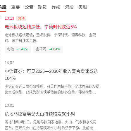
A股
重要
公告
期货
异动
港股
美股
13:13
异动
电池板块短线走低，宁德时代跌近5%
电池板块短线走低，圣阳股份、宁德时代、领湃科技、金银
河、容百科技等走低。
电池
-1.41%
金银河
-4.84%
13:07
中信证券：可灵2025—2030年收入复合增速或达
104%
中信证券近日发布研报称，可灵作为快手旗下全球领先的AI视
频生成模型，已成为影响快手估值的核心变量。伴随模型能
力持续迭代及应用场景拓展，预计2025年至2030年可灵收入
复合增长率将达到104%，2030年收入有望接近400亿元。
13:01
（证券时报）
危地马拉富埃戈火山持续喷发50小时
当地时间8月5日，危地马拉国家地震、火山、气象和水文局
宣布，富埃戈火山在持续喷发50小时后归于平静。此前被迫