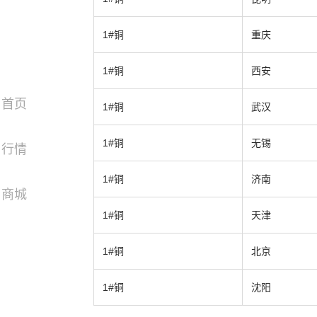
1#铜
重庆
1#铜
西安
首页
1#铜
武汉
1#铜
无锡
行情
1#铜
济南
商城
1#铜
天津
1#铜
北京
1#铜
沈阳